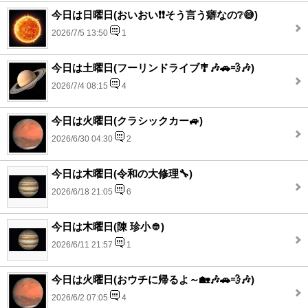
今日は日曜日(おいおい❗❗そう言う癖なの❔😅)
2026/7/5 13:50
1
今日は土曜日(フーリンドライブ🎐🎶🚗💨🎶)
2026/7/4 08:15
4
今日は火曜日(クラシックカー🚙)
2026/6/30 04:30
2
今日は木曜日(令和の大修理🔧)
2026/6/18 21:05
6
今日は木曜日(陳 珍小👲)
2026/6/11 21:57
1
今日は火曜日(おウチに帰るよ～🏡🎶🚗💨🎶)
2026/6/2 07:05
4