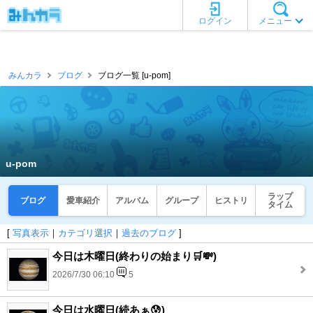
ログイン
メニュー
みんカラ
ブログ
ブログ一覧 [u-pom]
u-pom
ラップ
ブログ
愛車紹介
アルバム
グループ
ヒストリ
タイム
[
写真表示
｜
カテゴリ選択
｜
過去のブログ
]
今日は木曜日(終わりの始まり🛒💸)
2026/7/30 06:10
5
今日は水曜日(続あぁ😰)