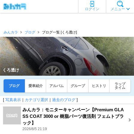
ログイン
メニュー
みんカラ
ブログ
ブログ一覧 [くろ透け]
くろ透け
ラップ
ブログ
愛車紹介
アルバム
グループ
ヒストリ
タイム
[
写真表示
｜
カテゴリ選択
｜
過去のブログ
]
みんカラ：モニターキャンペーン【Premium GLA
SS COAT 3000 or 樹脂パーツ復活剤 フェムトブラ
ック】
2026/8/5 21:19