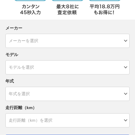
メーカー
モデル
年式
走行距離（km）