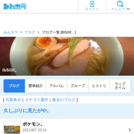
ログイン
メニュー
みんカラ
ブログ
ブログ一覧 [lb5/////。]
lb5/////。
ラップ
ブログ
愛車紹介
アルバム
グループ
ヒストリ
タイム
[
写真表示
｜
カテゴリ選択
｜
過去のブログ
]
久しぶりに見たがや。
ポケモン。
2021/6/7 20:41