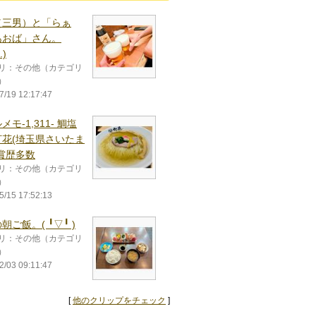
（三男）と「らぁ
あおば」さん。
⁠.⁠)
リ：その他（カテゴリ
）
7/19 12:17:47
メモ-1,311- 鯛塩
灯花(埼玉県さいたま
賞歴多数
リ：その他（カテゴリ
）
5/15 17:52:13
飯。(⁠ ⁠╹⁠▽⁠╹⁠ ⁠)
リ：その他（カテゴリ
）
2/03 09:11:47
[
他のクリップをチェック
]