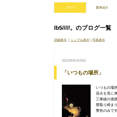
ブログ
愛車紹介
lb5/////。のブログ一覧
詳細表示
｜
シンプル表示
｜
写真表示
2022年05月28日
「いつもの場所」
いつもの場所
花火を見に来
三車線の道
禁取り締まりし
警告のみです(