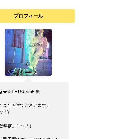
プロフィール
@★☆TETSU☆★ 殿
たまたお晩でございます。
⁠▽⁠╹⁠ ⁠)
年前。(⁠.⁠ ⁠❛⁠ ⁠ᴗ⁠ ⁠❛⁠.⁠)