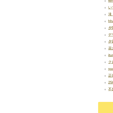
fer
いつ
滝 (
hha
夕陽
デリ
夕暮
花火
it
クレ
yuu
正体
25
不良