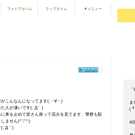
フォトアルバム
ラップタイム
▼メニュー
「
がこんなんになってます(;・∀・)
ま
た人が凄いです(;´Д｀)
(⁠ ⁠╹
路に車を止めて皆さん座って花火を見てます、警察も駐
ません(^▽^;)
40数
;´Д｀)