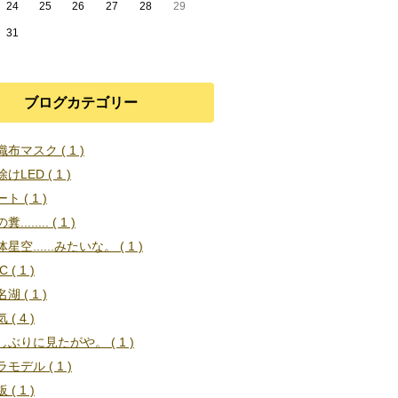
24
25
26
27
28
29
31
ブログカテゴリー
布マスク ( 1 )
けLED ( 1 )
ト ( 1 )
........ ( 1 )
星空......みたいな。 ( 1 )
C ( 1 )
湖 ( 1 )
 ( 4 )
しぶりに見たがや。 ( 1 )
モデル ( 1 )
 ( 1 )