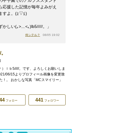
の甲子園でのアルプススタンド
ら応援した記憶が毎年よみがえ
すよ。(⁠≧⁠▽⁠≦⁠)
かしい(｡>﹏<｡)lb5/////。」
何シテル？
08/05 19:02
///。
]
＾）ｌｂ5/////。です、よろしくお願いしま
021/06/15よりプロフィール画像を変更致
た！。 おかしな写真「MCスマイリー」
44
441
フォロー
フォロワー