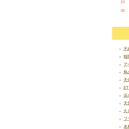
23
30
不織
猫除
アー
鳥の糞
天体
ET
浜名
天気
久
プラ
名板