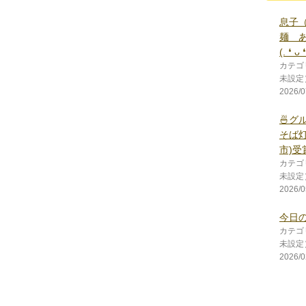
息子
麺 
(⁠.⁠ ⁠❛⁠ ⁠ᴗ⁠ ⁠❛
カテゴ
未設定
2026/0
🍜グル
そば
市)受
カテゴ
未設定
2026/0
今日の朝ご
カテゴ
未設定
2026/0