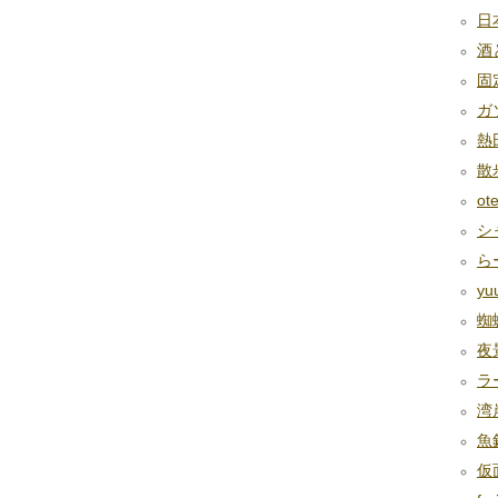
日本
酒と
固定
ガソ
熱田
散歩
ote
シャ
らー
yu
蜘蛛
夜景
ラ
湾岸
魚釣
仮面