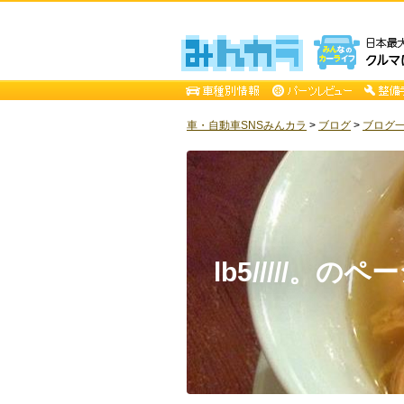
車・自動車SNSみんカラ
>
ブログ
>
ブログ一覧 
lb5/////。のペ