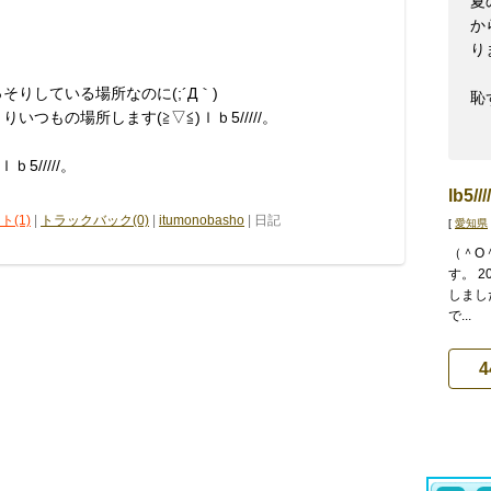
夏
か
りま
そりしている場所なのに(;´Д｀)
恥ず
いつもの場所します(≧▽≦)ｌｂ5/////。
5/////。
lb5//
ト(1)
|
トラックバック(0)
|
itumonobasho
| 日記
[
愛知県
（＾O
す。 2
しまし
で...
4