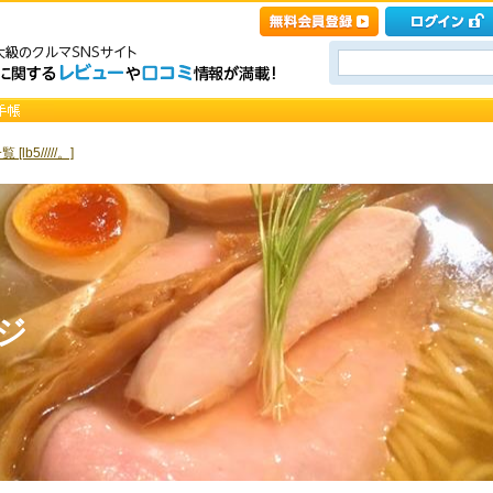
[lb5/////。]
ージ