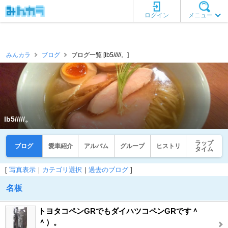
ログイン
メニュー
みんカラ
ブログ
ブログ一覧 [lb5/////。]
lb5/////。
ラップ
ブログ
愛車紹介
アルバム
グループ
ヒストリ
タイム
[
写真表示
｜
カテゴリ選択
｜
過去のブログ
]
名板
トヨタコペンGRでもダイハツコペンGRです＾
＾）。