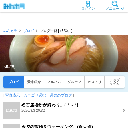
ログイン
メニュー
みんカラ
ブログ
ブログ一覧 [lb5/////。]
lb5/////。
ラップ
ブログ
愛車紹介
アルバム
グループ
ヒストリ
タイム
[
写真表示
｜
カテゴリ選択
｜
過去のブログ
]
名古屋場所が終わり。(⁠.⁠ ⁠❛⁠ ⁠ᴗ⁠ ⁠❛⁠.⁠)
2026/8/3 20:32
今夕の散歩＆ウォーキング。(⁠◍⁠•⁠ᴗ⁠•⁠◍⁠)