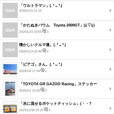
「ウルトラマン」(⁠.⁠ ⁠❛⁠ ⁠ᴗ⁠ ⁠❛⁠.⁠)
2026/1/15 21:15
「かたぬきバウム Toyota 2000GT」(⁠≧⁠▽⁠≦⁠)
2026/1/15 19:55
3
懐かしいクルマ達。(⁠.⁠ ⁠❛⁠ ⁠ᴗ⁠ ⁠❛⁠.⁠)
2026/1/14 20:46
2
「ピアゴ」さん。(⁠.⁠ ⁠❛⁠ ⁠ᴗ⁠ ⁠❛⁠.⁠)
2026/1/4 17:54
2
「TOYOTA GR GAZOO Racing」ステッカー
2026/1/2 10:26
3
「水に流せるポケットティッシュ」(・・?
2025/12/30 20:25
3