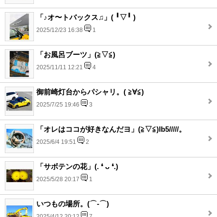
「♪オ〜トバックス♫」(⁠ ⁠╹⁠▽⁠╹⁠ ⁠)
2025/12/23 16:38
1
「お風呂ブーツ」(⁠≧⁠▽⁠≦⁠)
2025/11/11 12:21
4
御前崎灯台からパシャリ。( ≧∀≦)
2025/7/25 19:46
3
「オレはココが好きなんだヨ」(⁠≧⁠▽⁠≦⁠)lb5/////。
2025/6/4 19:51
2
「サボテンの花」(⁠.⁠ ⁠❛⁠ ⁠ᴗ⁠ ⁠❛⁠.⁠)
2025/5/28 20:17
1
いつもの場所。(⌒‐⌒)
2025/4/12 20:12
7