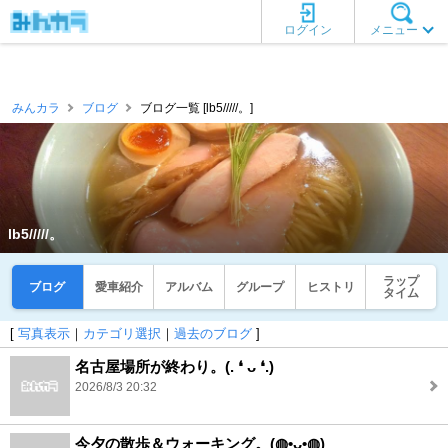
ログイン
メニュー
みんカラ
ブログ
ブログ一覧 [lb5/////。]
lb5/////。
ラップ
ブログ
愛車紹介
アルバム
グループ
ヒストリ
タイム
[
写真表示
｜
カテゴリ選択
｜
過去のブログ
]
名古屋場所が終わり。(⁠.⁠ ⁠❛⁠ ⁠ᴗ⁠ ⁠❛⁠.⁠)
2026/8/3 20:32
今夕の散歩＆ウォーキング。(⁠◍⁠•⁠ᴗ⁠•⁠◍⁠)