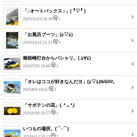
「♪オ〜トバックス♫」(⁠ ⁠╹⁠▽⁠╹⁠ ⁠)
2025/12/23 16:38
1
「お風呂ブーツ」(⁠≧⁠▽⁠≦⁠)
2025/11/11 12:21
4
御前崎灯台からパシャリ。( ≧∀≦)
2025/7/25 19:46
3
「オレはココが好きなんだヨ」(⁠≧⁠▽⁠≦⁠)lb5/////。
2025/6/4 19:51
2
「サボテンの花」(⁠.⁠ ⁠❛⁠ ⁠ᴗ⁠ ⁠❛⁠.⁠)
2025/5/28 20:17
1
いつもの場所。(⌒‐⌒)
2025/4/12 20:12
7