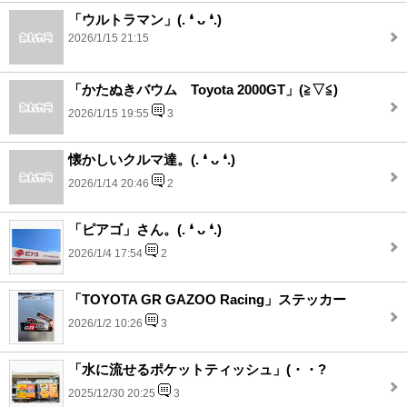
「ウルトラマン」(⁠.⁠ ⁠❛⁠ ⁠ᴗ⁠ ⁠❛⁠.⁠)
2026/1/15 21:15
「かたぬきバウム Toyota 2000GT」(⁠≧⁠▽⁠≦⁠)
2026/1/15 19:55
3
懐かしいクルマ達。(⁠.⁠ ⁠❛⁠ ⁠ᴗ⁠ ⁠❛⁠.⁠)
2026/1/14 20:46
2
「ピアゴ」さん。(⁠.⁠ ⁠❛⁠ ⁠ᴗ⁠ ⁠❛⁠.⁠)
2026/1/4 17:54
2
「TOYOTA GR GAZOO Racing」ステッカー
2026/1/2 10:26
3
「水に流せるポケットティッシュ」(・・?
2025/12/30 20:25
3