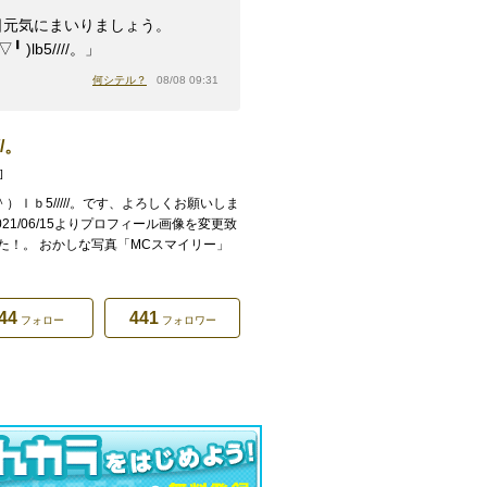
日元気にまいりましょう。
⁠╹⁠▽⁠╹⁠ ⁠)lb5////。」
何シテル？
08/08 09:31
///。
]
＾）ｌｂ5/////。です、よろしくお願いしま
021/06/15よりプロフィール画像を変更致
た！。 おかしな写真「MCスマイリー」
44
441
フォロー
フォロワー