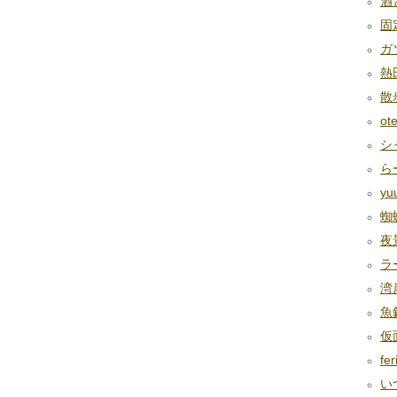
酒と
固定
ガソ
熱田
散歩
ote
シャ
らー
yu
蜘蛛
夜景
ラ
湾岸
魚釣
仮面
fer
いつ