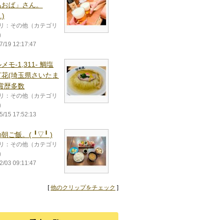
あおば」さん。
⁠.⁠)
リ：その他（カテゴリ
）
7/19 12:17:47
メモ-1,311- 鯛塩
灯花(埼玉県さいたま
賞歴多数
リ：その他（カテゴリ
）
5/15 17:52:13
飯。(⁠ ⁠╹⁠▽⁠╹⁠ ⁠)
リ：その他（カテゴリ
）
2/03 09:11:47
[
他のクリップをチェック
]