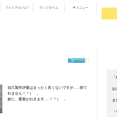
フォトアルバム
*
ラップタイム
▼メニュー
「
自己製作評価はまったく良くないですが......捨て
おは
れません＾＾）ゞ。
妙に、愛着がわきます.....＾＾）ゞ。
まだ
「