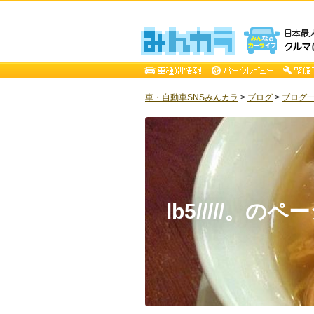
車・自動車SNSみんカラ
>
ブログ
>
ブログ一覧 
lb5/////。のペ