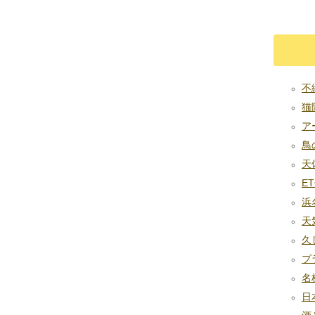
不織
猫除
アー
鳥の糞
天体
ET
浜名
天気
久
プラ
名板
日本