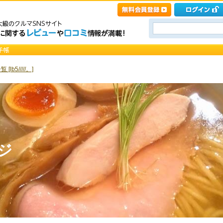
[lb5/////。]
ージ