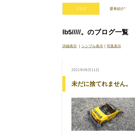
ブログ
愛車紹介
*
lb5/////。のブログ一覧
詳細表示
｜
シンプル表示
｜
写真表示
2021年06月11日
未だに捨てれません。