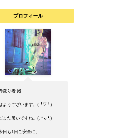
プロフィール
@変り者 殿
ようございます。(⁠ ⁠╹⁠▽⁠╹⁠ ⁠)
まだ暑いですね。(⁠.⁠ ⁠❛⁠ ⁠ᴗ⁠ ⁠❛⁠.⁠)
今日も1日ご安全に」