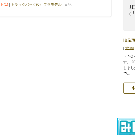
(1)
|
トラックバック(0)
|
プラモデル
| 日記
1
(⁠ 
lb5//
[
愛知県
（＾O
す。 2
しまし
で...
4