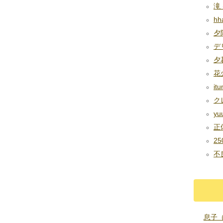
滝 (
hha
夕陽
デリ
夕暮
花火
it
クレ
yuu
正体
25
不良
息子