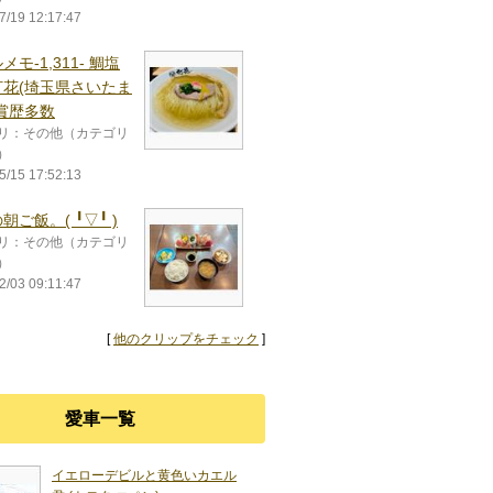
7/19 12:17:47
メモ-1,311- 鯛塩
灯花(埼玉県さいたま
賞歴多数
リ：その他（カテゴリ
）
5/15 17:52:13
飯。(⁠ ⁠╹⁠▽⁠╹⁠ ⁠)
リ：その他（カテゴリ
）
2/03 09:11:47
[
他のクリップをチェック
]
愛車一覧
イエローデビルと黄色いカエル