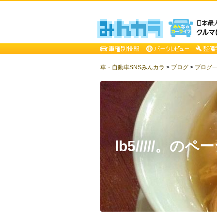
車・自動車SNSみんカラ
>
ブログ
>
ブログ一覧 
lb5/////。のペ