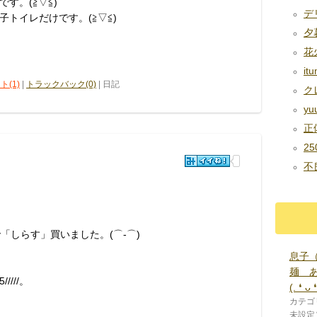
す。(≧▽≦)
デリ
トイレだけです。(≧▽≦)
夕暮
花火
it
ト(1)
|
トラックバック(0)
| 日記
クレ
yuu
正体
25
不良
「しらす」買いました。(⌒‐⌒)
息子
麺 
/////。
(⁠.⁠ ⁠❛⁠ ⁠ᴗ⁠ ⁠❛
カテゴ
未設定