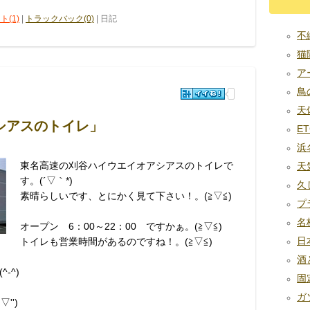
ト(1)
|
トラックバック(0)
| 日記
不織
猫除
アー
鳥の糞
天体
シアスのトイレ」
ET
浜名
東名高速の刈谷ハイウエイオアシアスのトイレで
天気
す。(´▽｀*)
久
素晴らしいです、とにかく見て下さい！。(≧▽≦)
プラ
名板
オープン 6：00～22：00 ですかぁ。(≧▽≦)
日本
トイレも営業時間があるのですね！。(≧▽≦)
酒と
-^)
固定
ガソ
'')