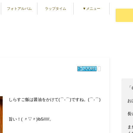
フォトアルバム
ラップタイム
▼メニュー
「
しらすご飯は醤油をかけて(⌒‐⌒)ですね。(⌒‐⌒)
おは
長
旨い！( 〃▽〃)lb5/////。
ま