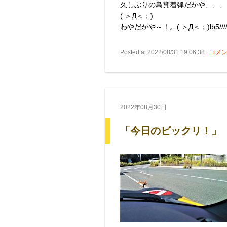
久しぶりの鳥糞着弾だがや、、、
( ＞Д＜；)
わやだがや～！。( ＞Д＜；)lb5////
Posted at 2022/08/31 19:06:38 |
コメン
2022年08月30日
「今日のビックリ！」