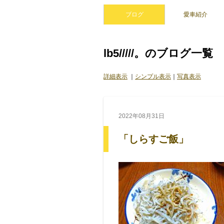
ブログ
愛車紹介
lb5/////。のブログ一覧
詳細表示
｜
シンプル表示
｜
写真表示
2022年08月31日
「しらすご飯」