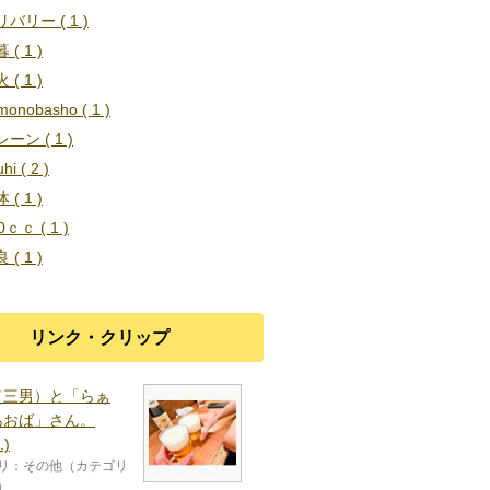
バリー ( 1 )
 ( 1 )
 ( 1 )
umonobasho ( 1 )
ーン ( 1 )
hi ( 2 )
 ( 1 )
0ｃｃ ( 1 )
 ( 1 )
リンク・クリップ
（三男）と「らぁ
あおば」さん。
⁠.⁠)
リ：その他（カテゴリ
）