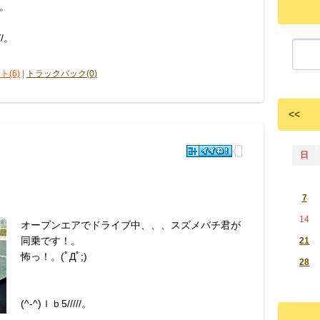
。
/。
ト(6)
|
トラックバック(0)
<<
日
7
14
オープンエアでドライブ中、、、スズメバチ君が
同乗です！。
21
怖っ！。(ﾟДﾟ;)
28
(^-^)ｌｂ5/////。