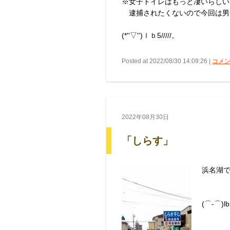
※女子トイレはもっと凄いらしいで
逮捕されたくないので今回は男子
(*''▽'')ｌｂ5/////。
Posted at 2022/08/30 14:09:26 |
コメン
2022年08月30日
「しらす」
浜名湖で
(⌒‐⌒)lb5