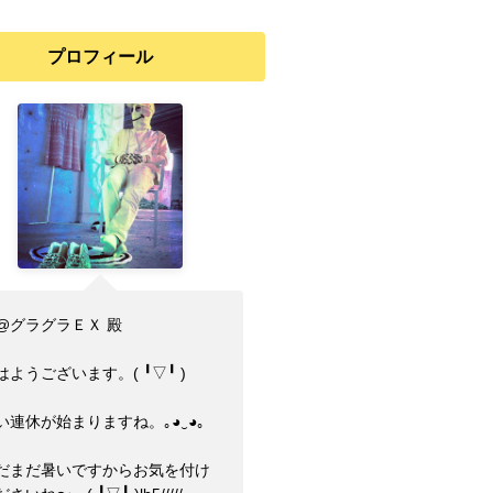
プロフィール
@グラグラＥＸ 殿
ようございます。(⁠ ⁠╹⁠▽⁠╹⁠ ⁠)
い連休が始まりますね。｡⁠◕⁠‿⁠◕⁠｡
だまだ暑いですからお気を付け