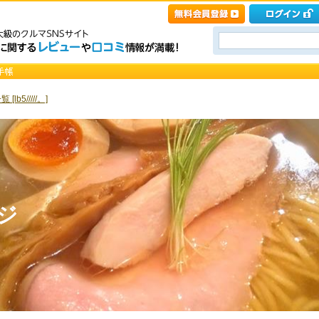
[lb5/////。]
ージ