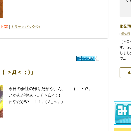
くだ
lb5//
ト(2)
|
トラックバック(0)
[
愛知県
（＾O
す。 2
しまし
で...
 ＞Д＜；)」
4
今日の会社の帰りだがや、ん、、、( -_・)?。
いかんがやぁ～。( ＞Д＜；)
わやだがや！！！。(ノ_＜。)