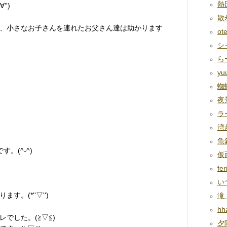
熱田
')
散歩
、小さなお子さんを連れたお父さん達は助かります
ote
シャ
らー
yu
蜘蛛
夜景
ラ
湾岸
魚釣
。(^-^)
仮面
fer
いつ
。(*''▽'')
滝 (
hha
でした。(≧▽≦)
夕陽