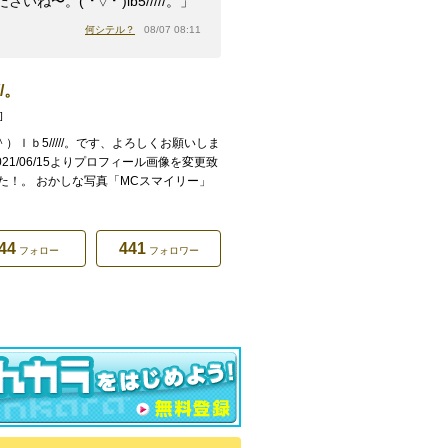
さいね〜。(⁠ ⁠╹⁠▽⁠╹⁠ ⁠)lb5/////。」
何シテル？
08/07 08:11
///。
]
＾）ｌｂ5/////。です、よろしくお願いしま
021/06/15よりプロフィール画像を変更致
た！。 おかしな写真「MCスマイリー」
44
441
フォロー
フォロワー