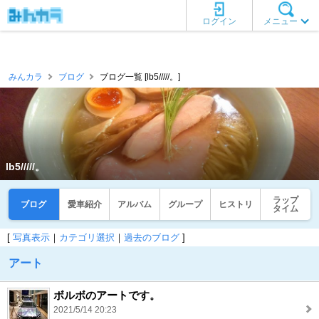
ログイン
メニュー
みんカラ
ブログ
ブログ一覧 [lb5/////。]
lb5/////。
ラップ
ブログ
愛車紹介
アルバム
グループ
ヒストリ
タイム
[
写真表示
｜
カテゴリ選択
｜
過去のブログ
]
アート
ボルボのアートです。
2021/5/14 20:23