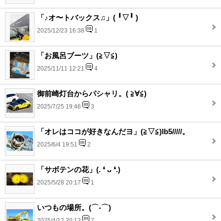
「♪オ〜トバックス♫」(⁠ ⁠╹⁠▽⁠╹⁠ ⁠)
2025/12/23 16:38
1
「お風呂ブーツ」(⁠≧⁠▽⁠≦⁠)
2025/11/11 12:21
4
御前崎灯台からパシャリ。( ≧∀≦)
2025/7/25 19:46
3
「オレはココが好きなんだヨ」(⁠≧⁠▽⁠≦⁠)lb5/////。
2025/6/4 19:51
2
「サボテンの花」(⁠.⁠ ⁠❛⁠ ⁠ᴗ⁠ ⁠❛⁠.⁠)
2025/5/28 20:17
1
いつもの場所。(⌒‐⌒)
2025/4/12 20:12
7