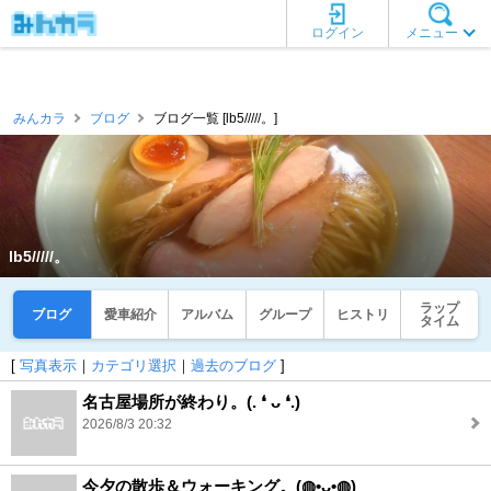
ログイン
メニュー
みんカラ
ブログ
ブログ一覧 [lb5/////。]
lb5/////。
ラップ
ブログ
愛車紹介
アルバム
グループ
ヒストリ
タイム
[
写真表示
｜
カテゴリ選択
｜
過去のブログ
]
名古屋場所が終わり。(⁠.⁠ ⁠❛⁠ ⁠ᴗ⁠ ⁠❛⁠.⁠)
2026/8/3 20:32
今夕の散歩＆ウォーキング。(⁠◍⁠•⁠ᴗ⁠•⁠◍⁠)