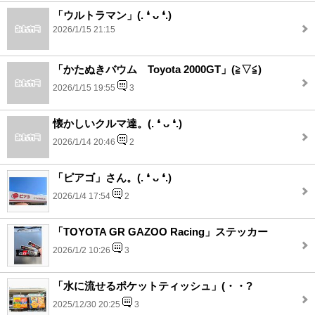
「ウルトラマン」(⁠.⁠ ⁠❛⁠ ⁠ᴗ⁠ ⁠❛⁠.⁠)
2026/1/15 21:15
「かたぬきバウム Toyota 2000GT」(⁠≧⁠▽⁠≦⁠)
2026/1/15 19:55
3
懐かしいクルマ達。(⁠.⁠ ⁠❛⁠ ⁠ᴗ⁠ ⁠❛⁠.⁠)
2026/1/14 20:46
2
「ピアゴ」さん。(⁠.⁠ ⁠❛⁠ ⁠ᴗ⁠ ⁠❛⁠.⁠)
2026/1/4 17:54
2
「TOYOTA GR GAZOO Racing」ステッカー
2026/1/2 10:26
3
「水に流せるポケットティッシュ」(・・?
2025/12/30 20:25
3