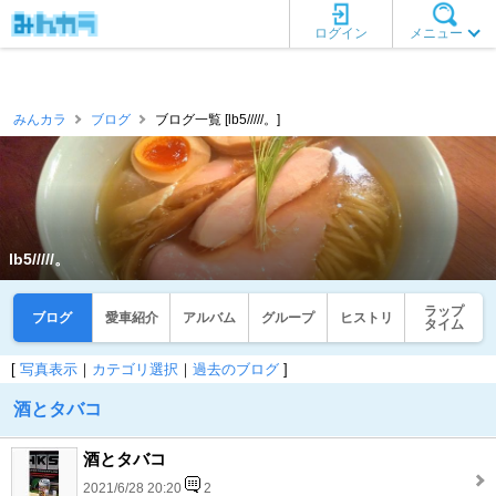
ログイン
メニュー
みんカラ
ブログ
ブログ一覧 [lb5/////。]
lb5/////。
ラップ
ブログ
愛車紹介
アルバム
グループ
ヒストリ
タイム
[
写真表示
｜
カテゴリ選択
｜
過去のブログ
]
酒とタバコ
酒とタバコ
2021/6/28 20:20
2