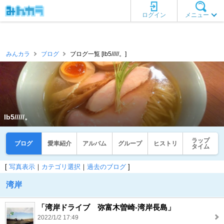
ログイン
メニュー
みんカラ
ブログ
ブログ一覧 [lb5/////。]
lb5/////。
ラップ
ブログ
愛車紹介
アルバム
グループ
ヒストリ
タイム
[
写真表示
｜
カテゴリ選択
｜
過去のブログ
]
湾岸
「湾岸ドライブ 弥富木曽崎-湾岸長島」
2022/1/2 17:49