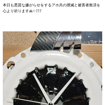
本日も悪質な嫌がらせをするアホ共の撲滅と被害者救済を
心より祈ります🙏✨⤴⤴⤴