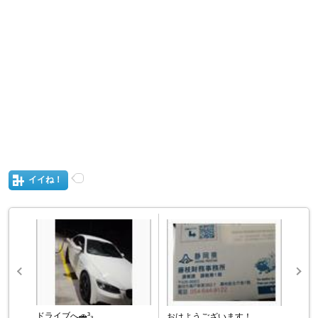
イイね！
ドライブへ🚗³₃
おはようございます！