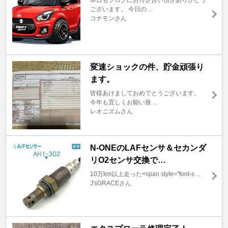
ございます。 今日の ...
コナモンさん
変速ショックの件、貯金頑張り
ます。
皆様あけましておめでとうございます。
今年も宜しくお願い致 ...
レオニズムさん
N-ONEのLAFセンサ＆セカンダ
リO2センサ交換で…
10万km以上走った<span style="font-s ...
J'sGRACEさん