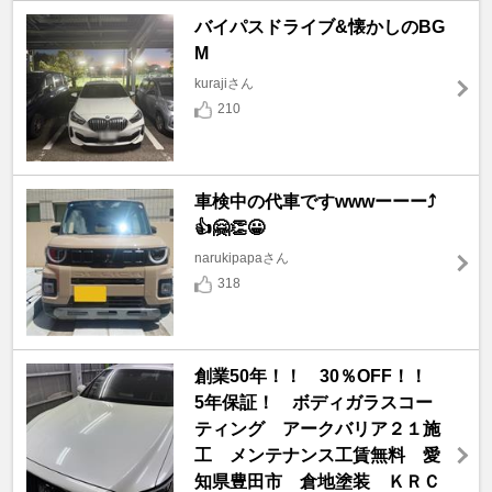
バイパスドライブ&懐かしのBG
M
kurajiさん
210
車検中の代車ですwwwーーー⤴️
👍🤗👏😀
narukipapaさん
318
創業50年！！ 30％OFF！！
5年保証！ ボディガラスコー
ティング アークバリア２１施
工 メンテナンス工賃無料 愛
知県豊田市 倉地塗装 ＫＲＣ