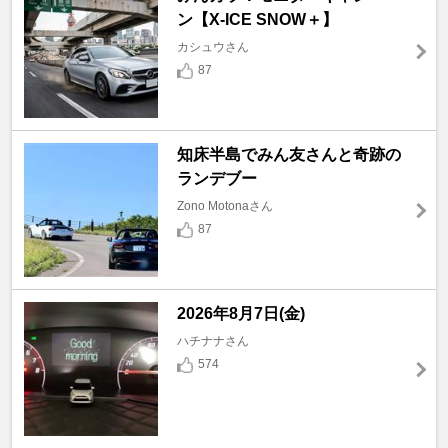
ン【X-ICE SNOW＋】
カシュウさん
87
知床半島でみん友さんと奇跡の
ランデブー
Zono Motonaさん
87
2026年8月7日(金)
ハチナナさん
574