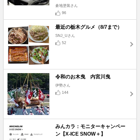
倉地塗装さん
96
最近の栃木グルメ（8/7まで）
SNJ_Uさん
52
令和のお木曳 内宮川曳
伊勢さん
144
みんカラ：モニターキャンペー
ン【X-ICE SNOW＋】