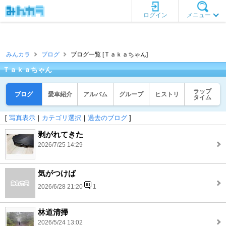
ログイン
メニュー
みんカラ
ブログ
ブログ一覧 [Ｔａｋａちゃん]
Ｔａｋａちゃん
ラップ
ブログ
愛車紹介
アルバム
グループ
ヒストリ
タイム
[
写真表示
｜
カテゴリ選択
｜
過去のブログ
]
剥がれてきた
2026/7/25 14:29
気がつけば
2026/6/28 21:20
1
林道清掃
2026/5/24 13:02