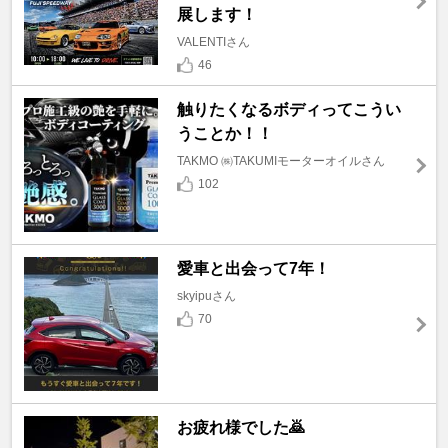
展します！
VALENTIさん
46
触りたくなるボディってこうい
うことか！！
TAKMO ㈱TAKUMIモーターオイルさん
102
愛車と出会って7年！
skyipuさん
70
お疲れ様でした🙇