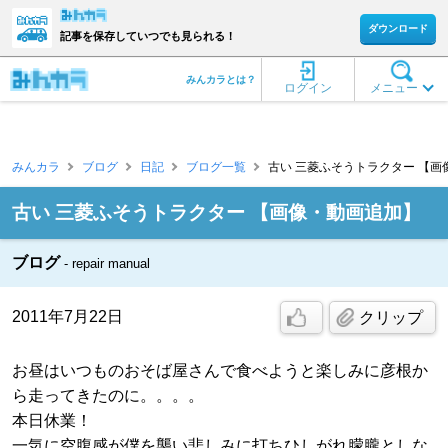
ダウンロード
記事を保存していつでも見られる！
みんカラとは？
ログイン
メニュー
みんカラ
ブログ
日記
ブログ一覧
古い 三菱ふそうトラクター 【画像
古い 三菱ふそうトラクター 【画像・動画追加】
ブログ
repair manual
2011年7月22日
クリップ
お昼はいつものおそば屋さんで食べようと楽しみに彦根か
ら走ってきたのに。。。。
本日休業！
一気に空腹感が僕を襲い悲しみに打ちひしがれ朦朧としな