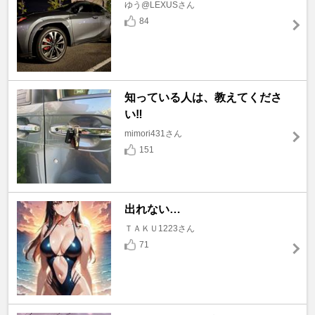
ゆう@LEXUSさん
84
知っている人は、教えてくださ
い‼️
mimori431さん
151
出れない…
ＴＡＫＵ1223さん
71