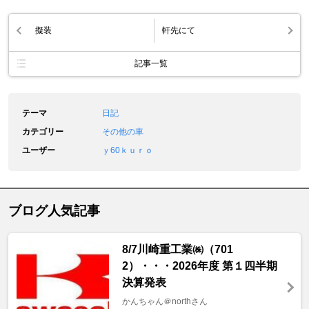
擬装
軒先にて
記事一覧
テーマ
日記
カテゴリー
その他の車
ユーザー
ｙ60ｋｕｒｏ
ブログ人気記事
8/7川崎重工業㈱（701
2）・・・2026年度 第１四半期
決算発表
かんちゃん＠northさん