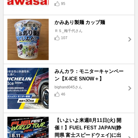
95
かみあり製麺 カップ麺
ＲＳ_梅千代さん
107
みんカラ：モニターキャンペー
ン【X-ICE SNOW＋】
bighand045さん
46
【いよいよ来週8月11日(火) 開
催！】FUEL FEST JAPAN(静
岡県 富士スピードウェイ)に出