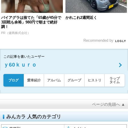
バイアグラは捨てた「65歳が45分で
かれこれ2週間近く
3回戦も余裕」980円で朝まで絶好
調！
PR（健商株式会社）
Recommended by
この記事を書いたユーザー
ｙ60ｋｕｒｏ
ラップ
ブログ
愛車紹介
アルバム
グループ
ヒストリ
タイム
ページの先頭へ ▲
みんカラ 人気のカテゴリ