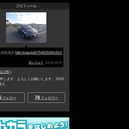
プロフィール
敷美観地区
http://cvw.jp/b/754826/491921
何シテル？
07/13 15:27
山口県
]
と申します、よろしくお願いします。 2010
購入
5
76
フォロー
フォロワー