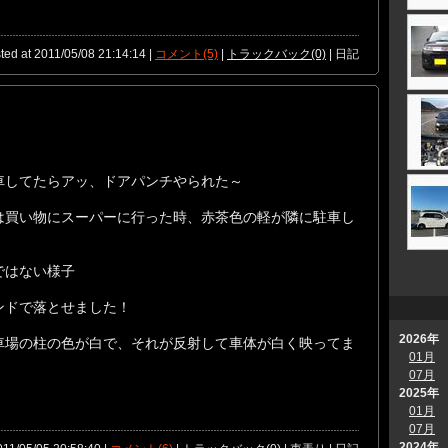
ted at 2011/05/08 21:14:14 |
コメント(5)
|
トラックバック(0)
| 日記
車してたらアッ、ドアパンチやられた～
は買い物にスーパーに行った時、赤茶色の軽が隣に駐車し
ではない様子
ンドで落とせました！
2026年
車場の柱の色が白で、それが反射して車体が白く映ってま
01月
07月
2025年
01月
07月
2024年