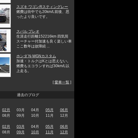
スズキ ワゴンRスティングレー
燃費は街中でも20km/L前後、思
ったより良いです。
スバル プレオ
生涯走行距離152216km 四気筒
スーチャー付加速も良く楽しい車
ここ数年は故障続 ...
ホンダ N-WGNカスタム
加速・トルクはKとは思えない。
燃費もエコランすれば30km/L以
上走る。
[
愛車一覧
]
過去のブログ
02月
03月
04月
05月
06月
08月
09月
10月
11月
12月
02月
03月
04月
05月
06月
08月
09月
10月
11月
12月