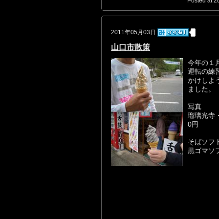
Posted at 2
2011年05月03日
山口市散策
今年の１
運転の練
かけしよ
ました。
写真
瑠璃光寺
0円
そばソフ
黒ゴマソ