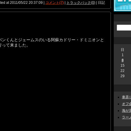
ted at 2011/05/22 20:37:09 |
コメント(7)
|
トラックバック(0)
| 日記
パンくんとジェームスのいる阿蘇カドリー・ドミニオンと
行って来ました。
日
1
8
15
22
29
車弄り 
オフ会
海が見
ラーメン