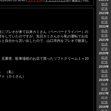
011/05/05 20:58:40 |
コメント(6)
|
トラックバック(0)
|
車弄り
| 日記
01月
07月
2023年
01月
07月
2022年
01月
月にプレオが来て以来カミさん（ペーパードライバー）の
07月
習をしていたのですが、先日カミさんから私の運転でお出
2021年
うと自分から言い出したので、山口市内をプレオで散策し
01月
07月
2020年
01月
・五重塔、駐車場前のお店で買ったソフトクリーム１ヶ20
07月
2019年
01月
ト （私）
07月
フト（カミさん）
2018年
01月
07月
2017年
01月
07月
2016年