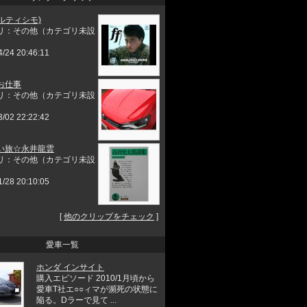
フォルティシモ)
リ：その他（カテゴリ未設
4/24 20:46:11
お仕事
リ：その他（カテゴリ未設
3/02 22:22:42
い旅☆永井龍雲
リ：その他（カテゴリ未設
1/28 20:10:05
[
他のクリップをチェック
]
愛車一覧
ホンダ インサイト
購入エピソード 2010/1月頃から
愛車T社エ○○ィマが瀕死の状態に
陥る。Dラーで見て ...