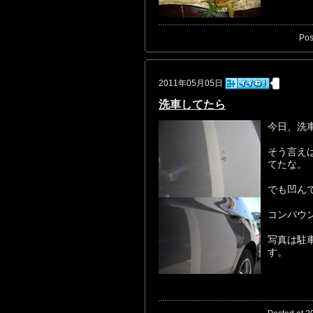
Pos
2011年05月05日
洗車してたら
今日、洗
そう言え
てたな。
でも凹ん
コンパウ
写真は駐
す。