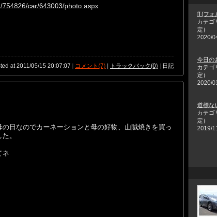
rid/754826/car/643003/photo.aspx
ff (
カテゴ
定）
2020/0
今日の
ted at 2011/05/15 20:07:07 |
コメント(7)
|
トラックバック(0)
| 日記
カテゴ
定）
2020/0
道標な
カテゴ
定）
母の日なのでカーネーションと母の好物、山賊焼きを買っ
2019/1
した。
てネ