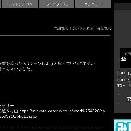
フォトアルバム
ラップタイム
▼メニュー
詳細表示
｜
シンプル表示
｜
写真表示
「倉
43/
」
海道を渡ったらUターンしようと思っていたのですが、
行っちゃいました。
CHOO
[
CHOO
年3月 
7
ャラリー
海道＆松山
https://minkara.carview.co.jp/userid/754826/ca
2599750/photo.aspx