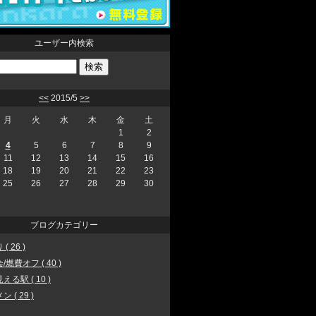
ユーザー内検索
<<
2015/5
>>
月
火
水
木
金
土
1
2
4
5
6
7
8
9
11
12
13
14
15
16
18
19
20
21
22
23
25
26
27
28
29
30
ブログカテゴリー
( 26 )
/燃費オフ ( 40 )
える駅 ( 10 )
 ( 29 )