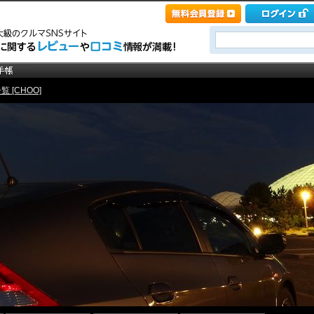
 [CHOO]