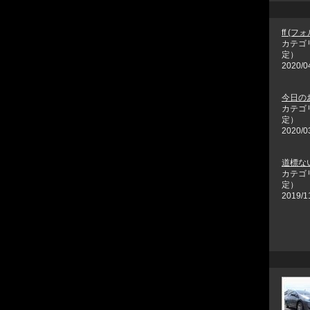
ff (
カテゴ
定）
2020/0
今日の
カテゴ
定）
2020/0
道標な
カテゴ
定）
2019/1