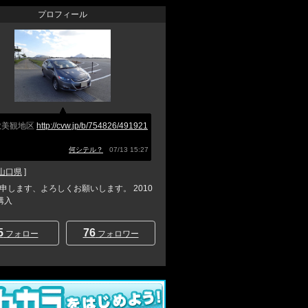
プロフィール
敷美観地区
http://cvw.jp/b/754826/491921
何シテル？
07/13 15:27
山口県
]
と申します、よろしくお願いします。 2010
購入
5
76
フォロー
フォロワー