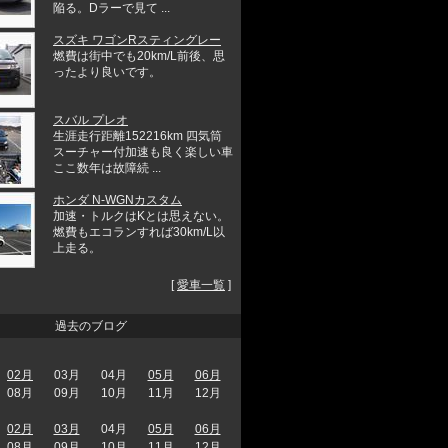
陥る。Dラーで見て ...
スズキ ワゴンRスティングレー
燃費は街中でも20km/L前後、思
ったより良いです。
スバル プレオ
生涯走行距離152216km 四気筒
スーチャー付加速も良く楽しい車
ここ数年は故障続 ...
ホンダ N-WGNカスタム
加速・トルクはKとは思えない。
燃費もエコランすれば30km/L以
上走る。
[
愛車一覧
]
過去のブログ
02月
03月
04月
05月
06月
08月
09月
10月
11月
12月
02月
03月
04月
05月
06月
08月
09月
10月
11月
12月