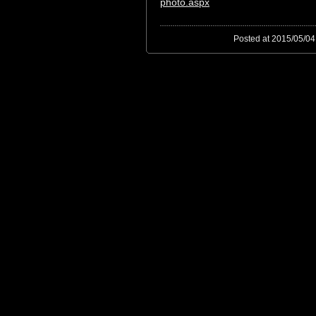
photo.aspx
Posted at 2015/05/04