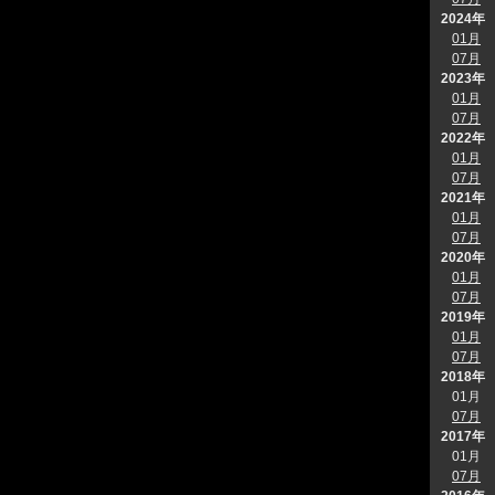
2024年
01月
07月
2023年
01月
07月
2022年
01月
07月
2021年
01月
07月
2020年
01月
07月
2019年
01月
07月
2018年
01月
07月
2017年
01月
07月