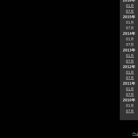
2016年
01月
07月
2015年
01月
07月
2014年
01月
07月
2013年
01月
07月
2012年
01月
07月
2011年
01月
07月
2010年
01月
07月
ヘ