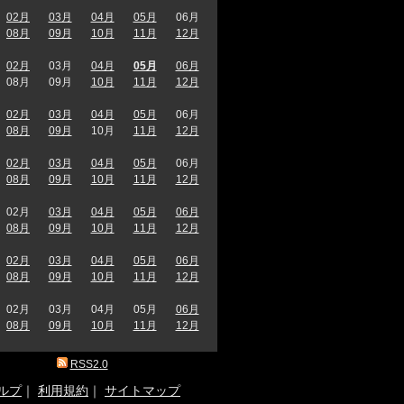
02月
03月
04月
05月
06月
08月
09月
10月
11月
12月
02月
03月
04月
05月
06月
08月
09月
10月
11月
12月
02月
03月
04月
05月
06月
08月
09月
10月
11月
12月
02月
03月
04月
05月
06月
08月
09月
10月
11月
12月
02月
03月
04月
05月
06月
08月
09月
10月
11月
12月
02月
03月
04月
05月
06月
08月
09月
10月
11月
12月
02月
03月
04月
05月
06月
08月
09月
10月
11月
12月
RSS2.0
ルプ
｜
利用規約
｜
サイトマップ