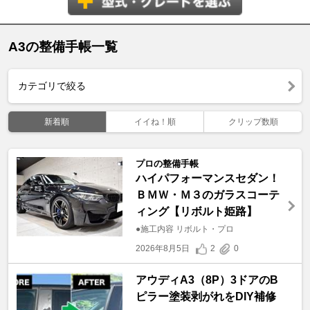
A3の整備手帳一覧
カテゴリで絞る
新着順
イイね！順
クリップ数順
プロの整備手帳
ハイパフォーマンスセダン！
ＢＭＷ・Ｍ３のガラスコーテ
ィング【リボルト姫路】
●施工内容 リボルト・プロ
2026年8月5日
2
0
アウディA3（8P）3ドアのB
ピラー塗装剥がれをDIY補修