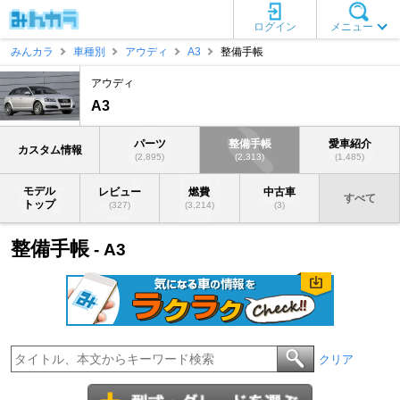
ログイン
メニュー
みんカラ
車種別
アウディ
A3
整備手帳
アウディ
A3
パーツ
整備手帳
愛車紹介
カスタム情報
(2,895)
(2,313)
(1,485)
モデル
レビュー
燃費
中古車
すべて
トップ
(327)
(3,214)
(3)
整備手帳
- A3
クリア