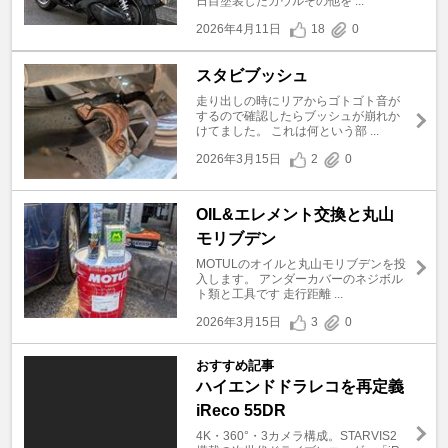
日目塗装したカウルその他を ...
2026年4月11日
18
0
スタビブッシュ
走り出しの時にリアからゴトゴト音が
するので確認したらブッシュが崩れか
けてました。 これは何という部 ...
2026年3月15日
2
0
OIL&エレメント交換と丸山
モリブデン
MOTULのオイルと丸山モリブデンを投
入します。 アンダーカバーのネジボル
ト類と工具です 走行距離 ...
2026年3月15日
3
0
おすすめ記事
ハイエンドドラレコを再定義
iReco 55DR
4K・360°・3カメラ構成。STARVIS2