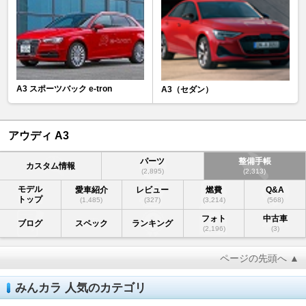
A3 スポーツバック e-tron
A3（セダン）
アウディ A3
パーツ
整備手帳
カスタム情報
(2,895)
(2,313)
モデル
愛車紹介
レビュー
燃費
Q&A
トップ
(1,485)
(327)
(3,214)
(568)
フォト
中古車
ブログ
スペック
ランキング
(2,196)
(3)
ページの先頭へ ▲
みんカラ 人気のカテゴリ