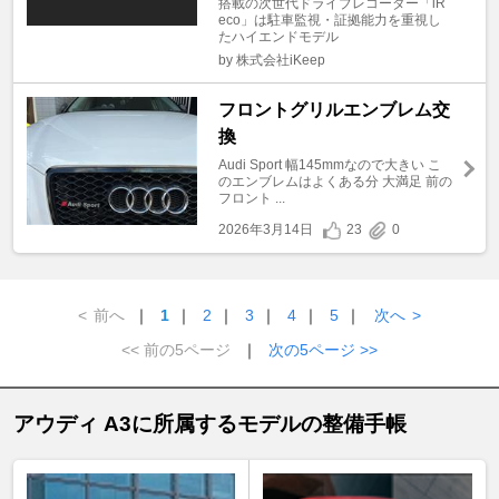
搭載の次世代ドライブレコーダー「iR
eco」は駐車監視・証拠能力を重視し
たハイエンドモデル
by 株式会社iKeep
フロントグリルエンブレム交
換
Audi Sport 幅145mmなので大きい こ
のエンブレムはよくある分 大満足 前の
フロント ...
2026年3月14日
23
0
<
前へ
｜
1
｜
2
｜
3
｜
4
｜
5
｜
次へ
>
<< 前の5ページ
｜
次の5ページ >>
アウディ A3に所属するモデルの整備手帳