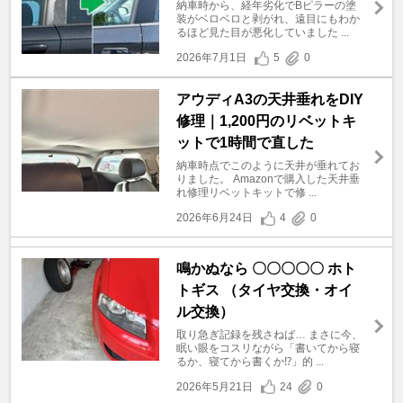
納車時から、経年劣化でBピラーの塗
装がベロベロと剥がれ、遠目にもわか
るほど見た目が悪化していました ...
2026年7月1日
5
0
アウディA3の天井垂れをDIY
修理｜1,200円のリベットキ
ットで1時間で直した
納車時点でこのように天井が垂れてお
りました。 Amazonで購入した天井垂
れ修理リベットキットで修 ...
2026年6月24日
4
0
鳴かぬなら 〇〇〇〇〇 ホト
トギス （タイヤ交換・オイ
ル交換）
取り急ぎ記録を残さねば… まさに今、
眠い眼をコスリながら「書いてから寝
るか、寝てから書くか⁉」的 ...
2026年5月21日
24
0