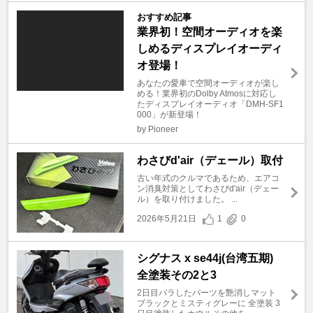
おすすめ記事
業界初！空間オーディオを楽
しめるディスプレイオーディ
オ登場！
あなたの愛車で空間オーディオが楽し
める！業界初のDolby Atmosに対応し
たディスプレイオーディオ「DMH-SF1
000」が新登場！
by Pioneer
わさびd'air（デェール）取付
古い年式のクルマであるため、エアコ
ン消臭対策としてわさびd'air（デェー
ル）を取り付けました。 ...
2026年5月21日
1
0
シグナス x se44j(台湾五期)
全塗装その2と3
2日目バラしたパーツを艶消しマット
ブラックとミスティグレーに 全塗装 3