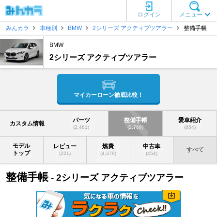
ログイン
メニュー
みんカラ
車種別
BMW
2シリーズ アクティブツアラー
整備手帳
BMW
2シリーズ アクティブツアラー
マイカーローン徹底比較！
パーツ
整備手帳
愛車紹介
カスタム情報
(2,461)
(2,769)
(854)
モデル
レビュー
燃費
中古車
すべて
トップ
(221)
(4,379)
(454)
整備手帳
- 2シリーズ アクティブツアラー