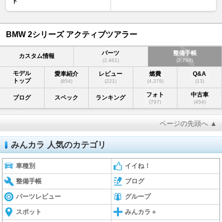
ド
BMW 2シリーズ アクティブツアラー
パーツ
整備手帳
カスタム情報
(2,461)
(2,769)
モデル
愛車紹介
レビュー
燃費
Q&A
トップ
(854)
(221)
(4,379)
(13)
フォト
中古車
ブログ
スペック
ランキング
(797)
(454)
ページの先頭へ ▲
みんカラ 人気のカテゴリ
車種別
イイね！
整備手帳
ブログ
パーツレビュー
グループ
スポット
みんカラ＋