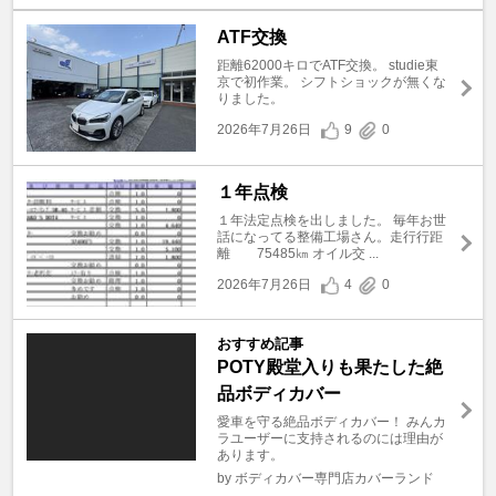
ATF交換
距離62000キロでATF交換。 studie東
京で初作業。 シフトショックが無くな
りました。
2026年7月26日
9
0
１年点検
１年法定点検を出しました。 毎年お世
話になってる整備工場さん。走行行距
離 75485㎞ オイル交 ...
2026年7月26日
4
0
おすすめ記事
POTY殿堂入りも果たした絶
品ボディカバー
愛車を守る絶品ボディカバー！ みんカ
ラユーザーに支持されるのには理由が
あります。
by ボディカバー専門店カバーランド