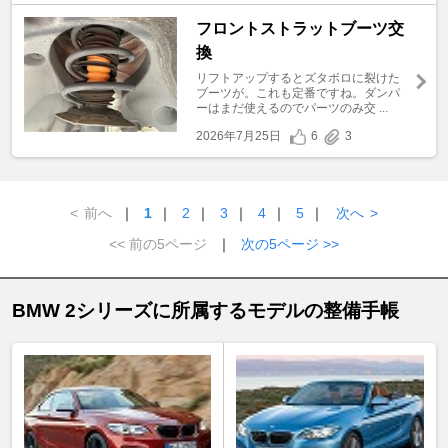
フロントストラットブーツ交
換
リフトアップするとズタボロに裂けた
ブーツが。これも定番ですね。ダンパ
ーはまだ使えるのでパーツのみ交 ...
2026年7月25日
6
3
<
前へ
｜
1
｜
2
｜
3
｜
4
｜
5
｜
次へ
>
<< 前の5ページ
｜
次の5ページ >>
BMW 2シリーズに所属するモデルの整備手帳