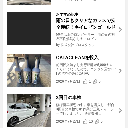
おすすめ記事
雨の日もクリアなガラスで安
全運転！キイロビンゴールド
50年以上のロングセラー！雨の日の視
界不良解消ならキイロビン
by 株式会社プロスタッフ
CATACLEANを投入
前回投入時より走行距離が6,000キロ
くらいになったので、エンジン及びDP
Fの洗浄の為にCATAC ...
2026年7月27日
1
0
3回目の車検
ほぼ新車状態の中古車を購入し、都合
3回目の車検です 作業は正規ディーラ
ーで行いました。 法定費用 ...
2026年7月27日
16
0