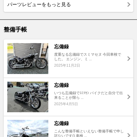
パーツレビューをもっと見る
整備手帳
忘備録
度重なる忘備録でスミマセヌ 今回車検で
した。 エンジン、ミ ...
2025年11月2日
忘備録
いつも忘備録でｽﾐﾏｾﾝ バイクだと自分で出
来ることが限ら ...
2025年4月5日
忘備録
こんな整備手帳といえない整備手帳で申し
訳ないです() 車検 ...