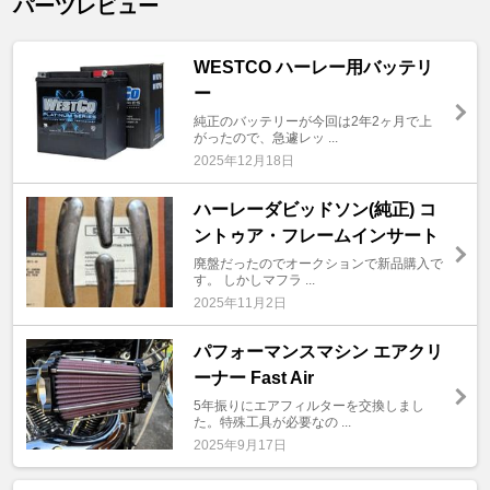
パーツレビュー
WESTCO ハーレー用バッテリ
ー
純正のバッテリーが今回は2年2ヶ月で上
がったので、急遽レッ ...
2025年12月18日
ハーレーダビッドソン(純正) コ
ントゥア・フレームインサート
廃盤だったのでオークションで新品購入で
す。 しかしマフラ ...
2025年11月2日
パフォーマンスマシン エアクリ
ーナー Fast Air
5年振りにエアフィルターを交換しまし
た。特殊工具が必要なの ...
2025年9月17日