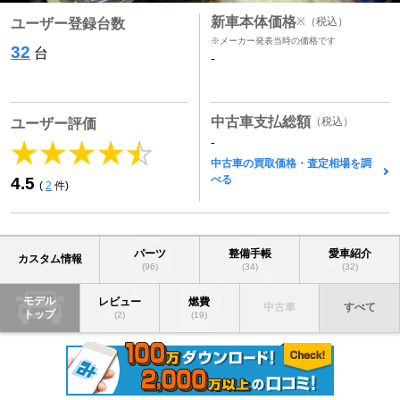
新車本体価格
※
（税込）
ユーザー登録台数
※メーカー発表当時の価格です
32
台
-
中古車支払総額
（税込）
ユーザー評価
-
中古車の買取価格・査定相場を調
べる
4.5
(
2
件)
パーツ
整備手帳
愛車紹介
カスタム情報
(96)
(34)
(32)
モデル
レビュー
燃費
中古車
すべて
トップ
(2)
(19)