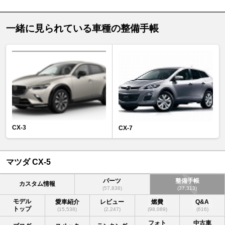
一緒に見られている車種の整備手帳
CX-3
CX-7
マツダ CX-5
パーツ
整備手帳
カスタム情報
(57,838)
(37,313)
モデル
愛車紹介
レビュー
燃費
Q&A
トップ
(15,538)
(2,247)
(98,089)
(616)
フォト
中古車