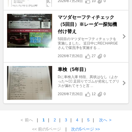
2026年7月29日
10
0
マツダセーフティチェック
（5回目）※レーダー探知機
付け替え
5回目のマツダセーフティチェックを
実施しました。 近日中にRECHARGE
さんで煤洗浄を実施する ...
2026年7月26日
27
0
車検（5年目）
Dに車検入庫 特段、異状はなし（よか
った〜😮‍💨 足回りでゴムが劣化してグリ
スが漏れてそうと言 ...
2026年7月26日
12
0
<
前へ
｜
1
｜
2
｜
3
｜
4
｜
5
｜
次へ
>
<< 前の5ページ
｜
次の5ページ >>