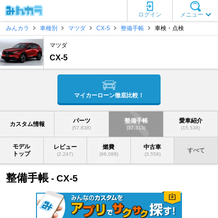
ログイン
メニュー
みんカラ
車種別
マツダ
CX-5
整備手帳
車検・点検
マツダ
CX-5
マイカーローン徹底比較！
パーツ
整備手帳
愛車紹介
カスタム情報
(57,838)
(37,313)
(15,538)
モデル
レビュー
燃費
中古車
すべて
トップ
(2,247)
(98,089)
(3,558)
整備手帳
- CX-5