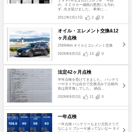
１９９7年生まれのゴルフⅣ 今回
の、ＥＣＯカー減税の恩恵にも与れ
ず...生き延びました。 車体に ...
2011年2月17日
2
0
オイル・エレメント交換&12
ヶ月点検
25694km オイルとエレメント交換
2026年8月2日
13
0
法定42ヶ月点検
半年点検を受けてきました。 バッテリ
ーやタイヤは自分で交換済みで点検内
容は異常無しでした。 納品 ...
2026年8月2日
11
0
一年点検
一年点検 バッテリーもまだ元気そうで
なにより ブレーキ減ってないな〜 タイ