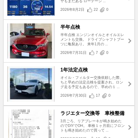
ヤもまだある ローテーシ ...
2026年8月2日
22
0
半年点検
半年点検 エンジンオイルとオイルエレ
メントも交換。 ドライブシャフトブー
ツに亀裂あり。 来年1月の ...
2026年7月31日
7
0
1年法定点検
オイル・フィルター交換依頼した際、
ちと早めの法定点検を提案され、ロン
グ走る予定もあるので、早めの１ ...
2026年7月30日
17
0
ラジエター交換等 車検整備
3月ごろ、リアブレーキが鳴き始めた
のでDIYでOH。 車検１ヶ月前にフロン
トも鳴き始めたので買って ...