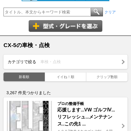
クリア
CX-5の車検・点検
カテゴリで絞る
車検・点検
新着順
イイね！順
クリップ数順
3,267
件見つかりました
プロの整備手帳
応援します...VW ゴルフⅣ...
リフレッシュ...メンテナン
ス..この先1 ...