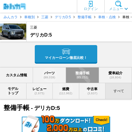
ログイン
メニュー
みんカラ
車種別
三菱
デリカD:5
整備手帳
車検・点検
車検
三菱
デリカD:5
マイカーローン徹底比較！
パーツ
整備手帳
愛車紹介
カスタム情報
(99,039)
(65,252)
(18,804)
モデル
レビュー
燃費
中古車
すべて
トップ
(2,675)
(112,962)
(3,637)
整備手帳
- デリカD:5