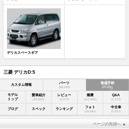
デリカスペースギア
三菱 デリカD:5
パーツ
整備手帳
カスタム情報
(99,039)
(65,252)
モデル
愛車紹介
レビュー
燃費
Q&A
トップ
(18,804)
(2,675)
(112,962)
(1,513)
フォト
中古車
ブログ
スペック
ランキング
(29,884)
(3,637)
ページの先頭へ ▲