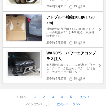
2026年7月31日
13
0
アドブルー補給(10L)(63,720
km)
補給時の走行距離：63,720km(アドブ
ルーの残量約2.0L)+10L補給。 次回補
給予定：71 ...
2026年7月30日
18
0
WAKO'S パワーエアコンプ
ラス注入
個人用の記録です。 この酷暑で、何と
なくクーラーが効かない気が… どうも
デリカはクーラー弱くない ...
2026年7月27日
28
0
<
前へ
｜
1
｜
2
｜
3
｜
4
｜
5
｜
次へ
>
<< 前の5ページ
｜
次の5ページ >>