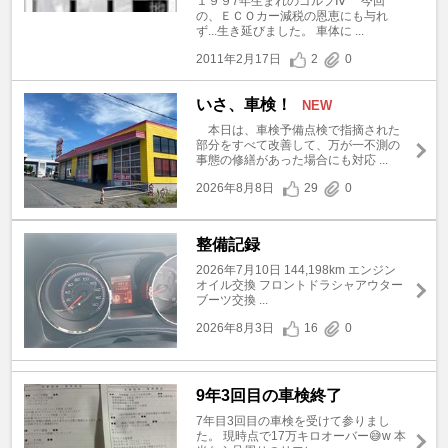
１９９7年生まれのゴルフⅣ 今回
の、ＥＣＯカー減税の恩恵にも与れ
ず...生き延びました。 車体に ...
2011年2月17日
2
0
いさ、車検！
NEW
本日は、車検予備点検で指摘された
部分をすべて改善して、万が一不測の
事態の修繕があった場合にも対応 ...
2026年8月8日
29
0
整備記録
2026年7月10日 144,198km エンジン
オイル交換 フロントドラシャアウター
ブーツ交換 ...
2026年8月3日
16
0
9年3回目の車検終了
7年目3回目の車検を受けて参りまし
た。 現時点で17万キロオーバー😅w 本