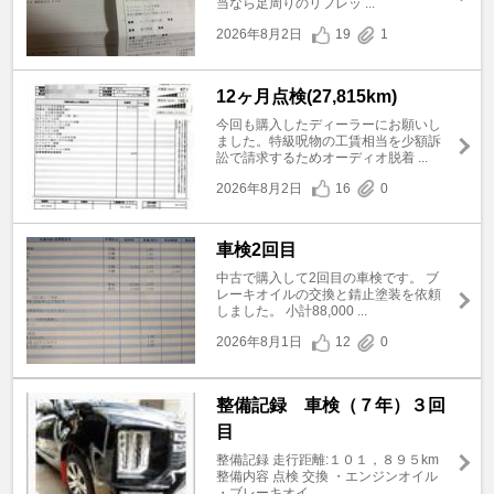
当なら足周りのリフレッ ...
2026年8月2日
19
1
12ヶ月点検(27,815km)
今回も購入したディーラーにお願いし
ました。特級呪物の工賃相当を少額訴
訟で請求するためオーディオ脱着 ...
2026年8月2日
16
0
車検2回目
中古で購入して2回目の車検です。 ブ
レーキオイルの交換と錆止塗装を依頼
しました。 小計88,000 ...
2026年8月1日
12
0
整備記録 車検（７年）３回
目
整備記録 走行距離:１０１，８９５km
整備内容 点検 交換 ・エンジンオイル
・ブレーキオイ ...