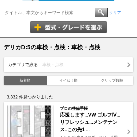
クリア
デリカD:5の車検・点検：車検・点検
カテゴリで絞る
車検・点検
新着順
イイね！順
クリップ数順
3,332
件見つかりました
プロの整備手帳
応援します...VW ゴルフⅣ...
リフレッシュ...メンテナン
ス..この先1 ...