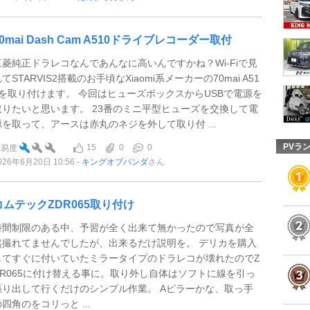
70mai Dash Cam A510ドライブレコーダー取付
三菱純正ドラレコなんであんなに高いんですかね？Wi-Fiで見
てSTARVIS2搭載のお手頃なXiaomi系メーカーの70mai A51
0を取り付けます。 今回はヒューズボックスからUSBで電源を
取りたいと思います。 23番のミニ平型ヒューズを交換して電
源を取って、アースは赤丸のネジを外して取り付 ...
PVラ
15
0
0
難易度
026年6月20日 10:56
キングオブパンダ
さん
コムテックZDR065取り付け
時間制限のある中、予習が全く出来て無かったので写真が全
然撮れてませんでしたが、出来るだけ説明を。 デリカを購入
してすぐに付いていたミラータイプのドラレコが壊れたのでZ
DR065に付け替える事に。取り外し自体はソフトに線を引っ
張り出して行くだけのシンプル作業。 Aピラーかな、取っ手
四角のをコリっと ...