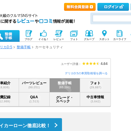
ブログ
イイね！
レビュー
フォト
グループ
スポット
カーライフ
リカD:5
整備手帳
カーセキュリティ
4.64
ユーザー評価：
デリカD:5の車買取相場を調べる
愛車紹介
パーツレビュー
整備手帳
フォト
18,806)
(99,051)
(65,260)
(29,887)
燃費記録
Q&A
中古車情報
グレード・
スペック
12,989)
(1,513)
(3,642)
イカーローン徹底比較！