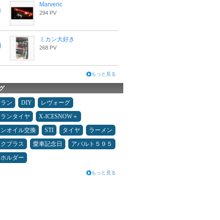
Marveric
294 PV
ミカン大好き
268 PV
もっと見る
グ
ュラン
DIY
レヴォーグ
ュランタイヤ
X-ICESNOW＋
ジンオイル交換
STI
タイヤ
ラーメン
ックプラス
愛車記念日
アバルト５９５
ホホルダー
もっと見る