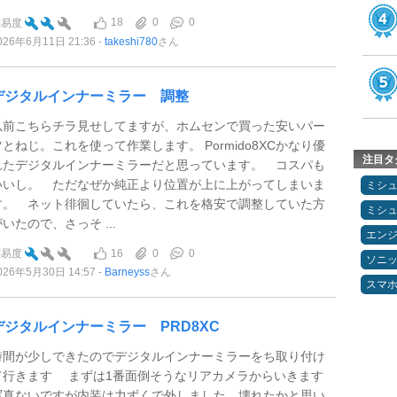
18
0
0
難易度
026年6月11日 21:36
takeshi780
さん
デジタルインナーミラー 調整
以前こちらチラ見せしてますが、ホムセンで買った安いパー
ツとねじ。これを使って作業します。 Pormido8XCかなり優
注目タ
れたデジタルインナーミラーだと思っています。 コスパも
いいし。 ただなぜか純正より位置が上に上がってしまいま
ミシ
す。 ネット徘徊していたら、これを格安で調整していた方
ミシ
いたので、さっそ ...
エン
16
0
0
難易度
ソニ
026年5月30日 14:57
Barneyss
さん
スマ
デジタルインナーミラー PRD8XC
時間が少しできたのでデジタルインナーミラーをち取り付け
て行きます まずは1番面倒そうなリアカメラからいきます
写真ないですが内装は力ずくで外しました。壊れたかと思い