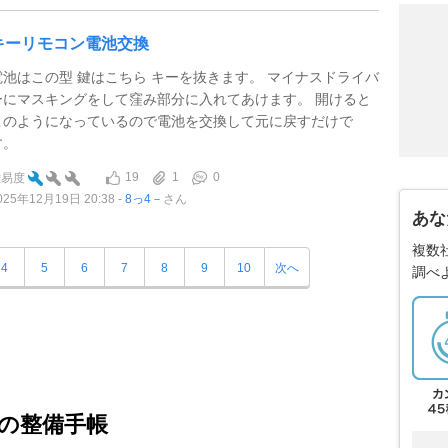
キーリモコン電池交換
電池はこの型 鍵はこちら キーを抜きます。 マイナスドライバ
ーにマスキングをして窪み部分に入れてあけます。 開けると
このようになっているので電池を交換して元に戻すだけで
す。
19
1
0
難易度
025年12月19日 20:38
8っ4－
さん
あな
複数
4
5
6
7
8
9
10
次へ
調べ
の整備手帳