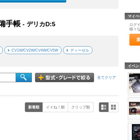
マイペ
整備手帳
- デリカD:5
ログ
様々
CV1W/CV2W/CV4W/CV5W
ディーゼル
イベン
全てクリア
新着順
イイね！順
クリップ順