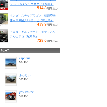
ット/10.5インチコネク（千葉県）
514.8
万円
(税込)
ホンダ ステップワゴン 登録済未
使用車 純正11.4型ナビ（埼玉県）
439.9
万円
(税込)
トヨタ アルファード モデリスタ
フルエアロ（岐阜県）
728.0
万円
(税込)
ンキング
capprius
584 PV
ふっじい
325 PV
yosuker-220
319 PV