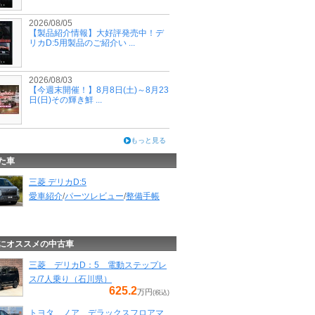
2026/08/05
【製品紹介情報】大好評発売中！デ
リカD:5用製品のご紹介い ...
2026/08/03
【今週末開催！】8月8日(土)～8月23
日(日)その輝き鮮 ...
もっと見る
た車
三菱 デリカD:5
愛車紹介
/
パーツレビュー
/
整備手帳
にオススメの中古車
三菱 デリカD：5 電動ステップレ
ス/7人乗り（石川県）
625.2
万円
(税込)
トヨタ ノア デラックスフロアマ