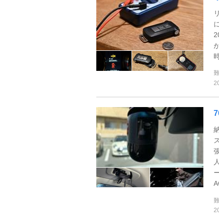
2
2
7
A
2