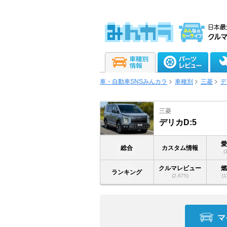
車・自動車SNSみんカラ
車種別
三菱
デ
三菱
デリカD:5
総合
カスタム情報
(
クルマレビュー
ランキング
(2,675)
(1
マ