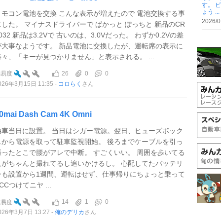
す。 
ょう ...
リモコン電池を交換 こんな表示が増えたので 電池交換する事
2026/0
にした。 マイナスドライバーで ぱかっと ぽっちと 新品のCR
032 新品は3.2Vで 古いのは、3.0Vだった。 わずか0.2Vの差
が大事なようです。 新品電池に交換したが、運転席の表示に
時々、「キーが見つかりません」と表示される。 ...
26
0
0
難易度
026年3月15日 11:35
コロらく
さん
0mai Dash Cam 4K Omni
納車当日に設置。 当日はシガー電源。翌日、ヒューズボック
スから電源を取って駐車監視開始。 後ろまでケーブルを引っ
張ったとこで腰がアレで中断。 すごくいい。 周囲を歩いてる
人がちゃんと撮れてるし追いかけるし。 心配してたバッテリ
ーも設置から1週間、運転はせず、仕事帰りにちょっと乗って
CCつけてニヤ ...
14
1
0
難易度
026年3月7日 13:27
俺のデリカ
さん