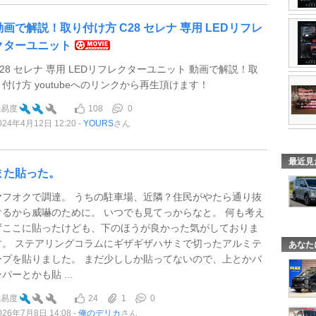
動画で解説！取り付け方 C28 セレナ 専用 LEDリフレ
クターユニット
C28 セレナ 専用 LEDリフレクターユニット 動画で解説！取
り付け方 youtubeへのリンクから再生頂けます！
108
0
難易度
024年4月12日 12:20
YOURS
さん
最近見
また貼った。
ヤフオクで調達。 うちの駐車場、近隣？住民がやたら通り抜
けるから威嚇のために。 いつでも見てっからなと。 何も考え
ずここに貼ったけども、下のほうが良かった気がしておりま
す。 ステアリングコラムにギザギザハサミで切ったアルミテ
あなた
ープを貼りました。 まだ少ししか貼ってないので、上とかバ
パーとかも貼 ...
24
1
0
難易度
026年7月8日 14:08
俺のデリカ
さん