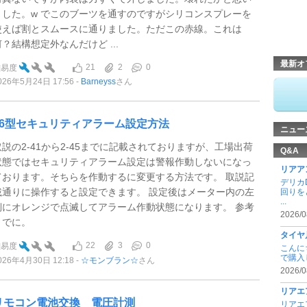
ました。w でこのブーツを通すのですがシリコンスプレーを
使えば割とスムースに通りました。ただこの赤線。これは
何？結構想定外なんだけど ...
最新オ
21
2
0
難易度
026年5月24日 17:56
Barneyss
さん
26型セキュリティアラーム設定方法
ニュー
取説の2-41から2-45までに記載されておりますが、工場出荷
Q&A
状態ではセキュリティアラーム設定は警報作動しないになっ
リアア
ております。そちらを作動するに変更する方法です。 取説記
デリカ
載通りに操作すると設定できます。 設定後はメーター内の左
回りを
...
側にオレンジで点滅してアラーム作動状態になります。 参考
2026/0
までに。
タイヤ
22
3
0
難易度
こんに
で購入
026年4月30日 12:18
☆モンブラン☆
さん
2026/0
リアエ
リモコン電池交換 電圧計測
リアエ