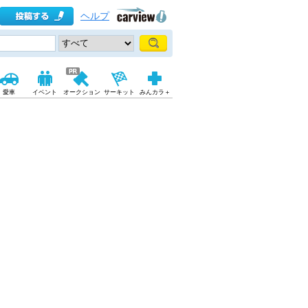
ヘルプ
愛車
イベント
オークション
サーキット
みんカラ＋