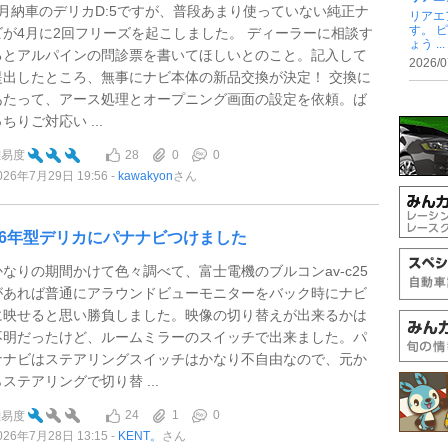
3月納車のデリカD:5ですが、普段あまり使っていない純正ナ
リアエ
す。 
ビが4月に2回フリーズを起こしました。 ディーラーに相談す
ょう ...
るとアルパインの問診票を書いてほしいとのこと。記入して
2026/0
提出したところ、無事にナビ本体の新品交換が決定！ 交換に
あたって、アース処理とオープニング画面の設定を依頼。ば
ちりご対応い ...
28
0
0
難易度
026年7月29日 19:56
kawakyon
さん
26年型デリカにパナナビつけました
かなりの期間かけて色々調べて、富士電機のブルコンav-c25
があれば普通にアラウンドビューモニターをバック時にナビ
に映せると思い勝負しました。映像の切り替えが出来るかは
不明だったけど、ルームミラーのスイッチで出来ました。パ
ナナビはステアリングスイッチはかなり不自由なので、元か
らステアリングで切り替 ...
24
1
0
難易度
026年7月28日 13:15
KENT。
さん