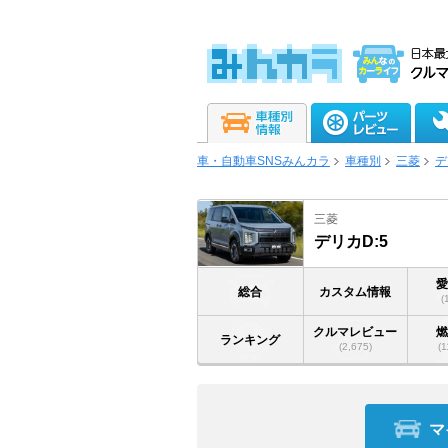
車・自動車SNSみんカラ
車種別
三菱
デ
三菱
デリカD:5
総合
カスタム情報
(
クルマレビュー
ランキング
(2,675)
(1
マ