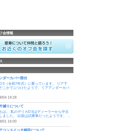
フ会情報
ス
ンダーカバー部分
D:5（令和7年式）に乗っています。 リア下
どこかでぶつけたようで、リアアンダーカバ
8/04 19:28
片減りについて
ちは。 私のデリカD:5はディーラーから中古
しました。 以前は試乗車だったようです。 ...
8/01 16:00
アコンスイッチ移設について