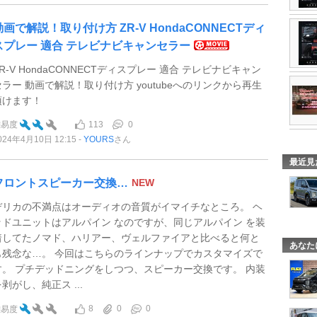
動画で解説！取り付け方 ZR-V HondaCONNECTディ
スプレー 適合 テレビナビキャンセラー
R-V HondaCONNECTディスプレー 適合 テレビナビキャン
セラー 動画で解説！取り付け方 youtubeへのリンクから再生
頂けます！
113
0
難易度
024年4月10日 12:15
YOURS
さん
最近見
フロントスピーカー交換…
NEW
デリカの不満点はオーディオの音質がイマイチなところ。 ヘ
ッドユニットはアルパイン なのですが、同じアルパイン を装
着してたノマド、ハリアー、ヴェルファイアと比べると何と
あなた
も残念な…。 今回はこちらのラインナップでカスタマイズで
す。 プチデッドニングをしつつ、スピーカー交換です。 内装
剥がし、純正ス ...
8
0
0
難易度