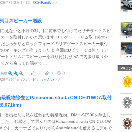
026年8月8日 14:36
3854Family
さん
3列目スピーカー増設
聞こえないと不評の3列目に前車でも付けてたサテライトスピ
ーカーを取付したいと思います リアゲートトリム取り外すと
まだしっかりとロックフォードのリアゲートスピーカー取付
穴のマーキングが有りましたよ 今回はDピラーでは無くリア
ゲートトリムにスピーカーを取り付けたいので内張り取り外
してから余ってた端材で ...
PVラ
17
0
0
難易度
026年8月7日 20:54
ピカちゃん57
さん
級呪物除去とPanasonic strada CN-CE01WDA取付
28,071km)
朝一番出社前に私を狂わせた特級呪物、DMH-SZ500を除去し
した。 代替として選んだのはPanasonic strada CN-CE01W
DAです。カーナビでありながらAndroidautoも使えるモデルで