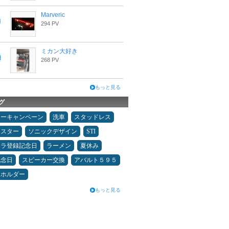
Marveric
294 PV
ミカン大好き
268 PV
もっと見る
グ
ターキャンペーン
洗車
スタッドレス
ドスター
ソニックデザイン
STI
カラ登録記念日
ラーメン
夏休み
記念日
スピーカー交換
アバルト５９５
ホホルダー
もっと見る