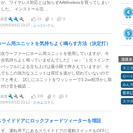
すが、ワイヤレス対応とは知らずAAWirelessを買ってしまい
した。 インストール完 ...
23
1
0
難易度
026年8月6日 23:27
ふっじい
さん
ホーム用ユニットを気持ちよく鳴らす方法（決定打）
現在ウーファーにホーム用ユニットを使用していますが、今
注目タ
一歩気持ちよく鳴っていませんでした(´；ω；｀) 元々インナ
ーバッフルによる立ち上げは最小限で押さえていますが、そ
モニ
れでもこの強力なユニットは背圧を逃がし切れていないので
ロー
は？と考え、 試しにユニットをワッシャーで3.2㎜程浮かし取
みん
付け音を確認 ...
愛車
106
0
0
難易度
スマ
026年8月5日 23:12
スカムコ
さん
スライドドアにロックフォードツィーターを増設
まず、運転席下にあるスライドドアの電動スイッチをOFFに