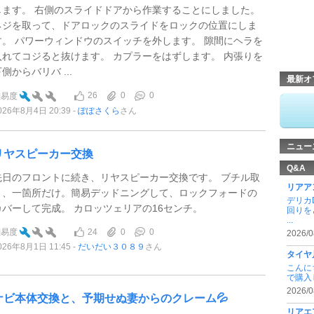
します。 右側のスライドドアから作業することにしました。
ネジを取って、ドアロックのスライドをロックの位置にしま
す。 パワーウィンドウのスイッチを外します。 隙間にヘラを
入れてコジると抜けます。 カプラーをはずします。 内張りを
側からバリバ ...
最新オ
26
0
0
難易度
026年8月4日 20:39
ぽぽさくら
さん
ニュー
リヤスピーカー交換
Q&A
先日のフロントに続き、リヤスピーカー交換です。 ブチル取
リアア
り、一箇所だけ。簡易デッドニングして、ロックフォードの
デリカ
カバーして完成。 カロッツェリアの16センチ。
回りを
...
24
0
0
難易度
2026/0
026年8月1日 11:45
だいだい３０８９
さん
タイヤ
こんに
で購入
2026/0
ナビ本体交換と、予期せぬ妻からのクレーム💦
リアエ