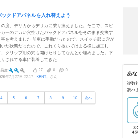
バックドアパネルを入れ替えよう
この度、デリカからデリカに乗り換えました。そこで、スピ
ーカーのデカい穴空けたバックドアパネルをそのまま交換す
る事を考えました 前車は手動だったので、スイッチ部に穴が
開いた状態だったので、これくり抜いてはまる様に加工し
て、クリップ用の穴も開けたりしてなんとか埋めました。下
取りされてる車に装着してきた ...
27
0
0
難易度
あな
026年7月27日 22:17
KENT。
さん
複数
調べ
4
5
6
7
8
9
10
次へ