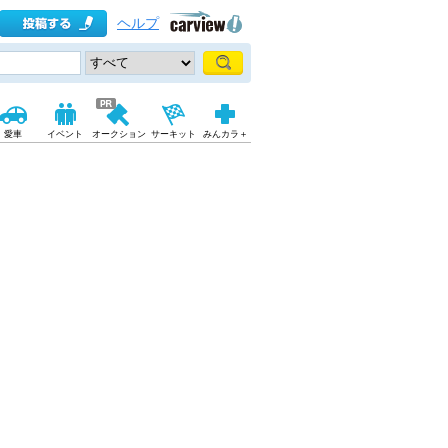
ヘルプ
愛車
イベント
オークション
サーキット
みんカラ＋