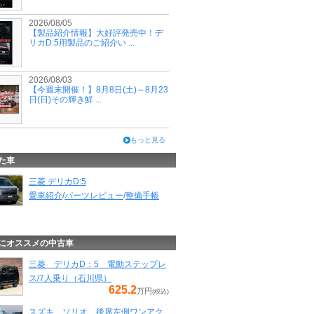
2026/08/05
【製品紹介情報】大好評発売中！デ
リカD:5用製品のご紹介い ...
2026/08/03
【今週末開催！】8月8日(土)～8月23
日(日)その輝き鮮 ...
もっと見る
た車
三菱 デリカD:5
愛車紹介
/
パーツレビュー
/
整備手帳
にオススメの中古車
三菱 デリカD：5 電動ステップレ
ス/7人乗り（石川県）
625.2
万円
(税込)
スズキ ソリオ 後席左側ワンアク