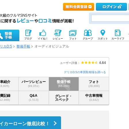
ブログ
イイね！
レビュー
フォト
グループ
スポット
カーライフ
リカD:5
整備手帳
オーディオビジュアル
4.64
ユーザー評価：
デリカD:5の車買取相場を調べる
愛車紹介
パーツレビュー
整備手帳
フォト
18,805)
(99,051)
(65,260)
(29,886)
燃費記録
Q&A
中古車情報
グレード・
スペック
12,988)
(1,513)
(3,642)
イカーローン徹底比較！