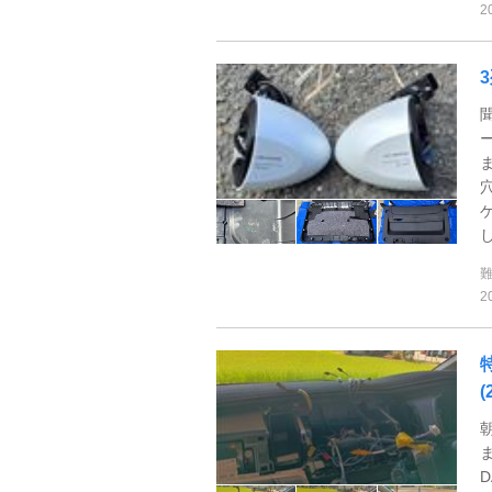
2
2
特
(
ま