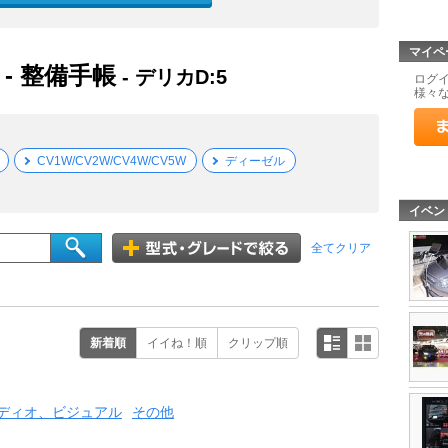
マイペ
- 整備手帳
- デリカD:5
ログ
様々
CV1W/CV2W/CV4W/CV5W
ディーゼル
イベン
全てクリア
新着順
イイね！順
クリップ順
ディオ、ビジュアル
その他