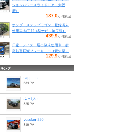
ションパワースライドドア（大阪
府）
187.0
万円
(税込)
ホンダ ステップワゴン 登録済未
使用車 純正11.4型ナビ（埼玉県）
439.9
万円
(税込)
日産 デイズ 届出済未使用車 衝
突被害軽減ブレーキ コ（愛知県）
129.9
万円
(税込)
ンキング
capprius
584 PV
ふっじい
325 PV
yosuker-220
319 PV