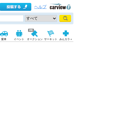
ヘルプ
愛車
イベント
オークション
サーキット
みんカラ＋