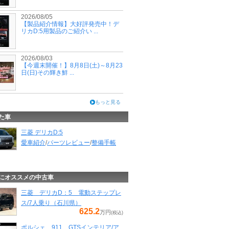
2026/08/05
【製品紹介情報】大好評発売中！デ
リカD:5用製品のご紹介い ...
2026/08/03
【今週末開催！】8月8日(土)～8月23
日(日)その輝き鮮 ...
もっと見る
た車
三菱 デリカD:5
愛車紹介
/
パーツレビュー
/
整備手帳
にオススメの中古車
三菱 デリカD：5 電動ステップレ
ス/7人乗り（石川県）
625.2
万円
(税込)
ポルシェ 911 GTSインテリア/ア