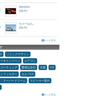
Marveric
348 PV
ちゃーはん。
295 PV
もっと見る
グ
MO
ソニックデザイン
ターキャンペーン
エアコン
スコーティング
愛車記念日
京都
STI
コンフィルター
セルフGS
ダ・スーパードリーム
スピーカー取付
ン
もっと見る