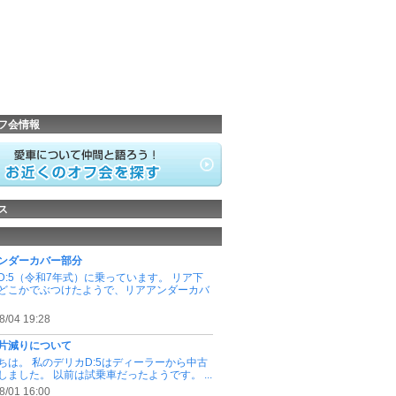
フ会情報
ス
ンダーカバー部分
D:5（令和7年式）に乗っています。 リア下
どこかでぶつけたようで、リアアンダーカバ
8/04 19:28
片減りについて
ちは。 私のデリカD:5はディーラーから中古
しました。 以前は試乗車だったようです。 ...
8/01 16:00