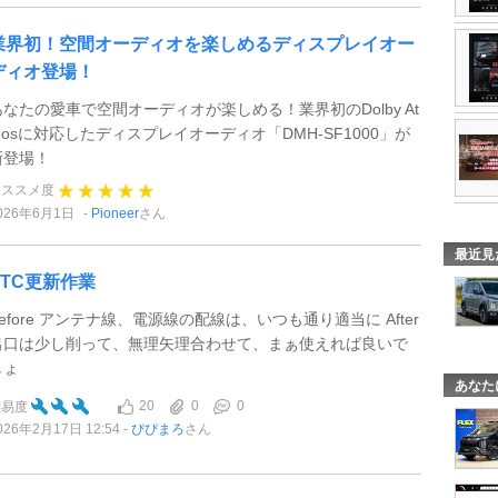
業界初！空間オーディオを楽しめるディスプレイオー
ディオ登場！
あなたの愛車で空間オーディオが楽しめる！業界初のDolby At
mosに対応したディスプレイオーディオ「DMH-SF1000」が
新登場！
オススメ度
026年6月1日
Pioneer
さん
最近見
ETC更新作業
Before アンテナ線、電源線の配線は、いつも通り適当に After
出口は少し削って、無理矢理合わせて、まぁ使えれば良いで
しょ
あなた
20
0
0
難易度
026年2月17日 12:54
ぴぴまろ
さん