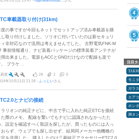
025年5月1日 13:47
hajimetenootsu ...
さん
ETC車載器取り付け(31km)
毎度の事ですが今回もネットでセットアップ済み車載器を購
入し取り付けしました。ソリオに付いていたのは新セキュリ
ティ非対応なので流用は考えませんでした。 古野電気FNK-M
17 事前情報通り、ナビ装着パッケージの標準装着アンテナが
使用出来ました。電源もACCとGNDだけなので配線も楽で
注目タ
。 ブラケ ...
TAK
28
2
0
難易度
モニ
024年10月21日 21:28
ふっじい
さん
ガラ
エア
ETC2.0とナビの接続
ホン
クラリオンの純正ナビに、中古で手に入れた純正ETCを接続
満タ
した際のメモ。 配線を繋いでもナビに認識されなかったた
め、設定を確認すべく取説を探したが、買ったものには入っ
ておらず、ウェブでも探し出せず、結局同メーカー他機種の
設定を流用した。 購入したのは三菱純正アクセサリーETC2.0