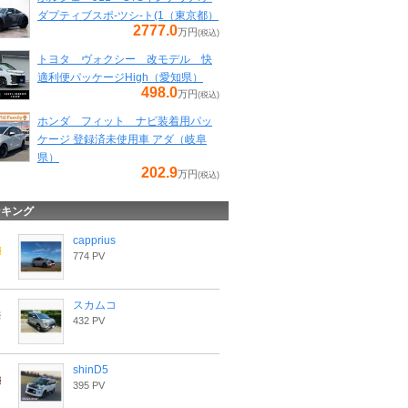
ダプティブスポ-ツシ-ト(1（東京都）
2777.0
万円
(税込)
トヨタ ヴォクシー 改モデル 快
適利便パッケージHigh（愛知県）
498.0
万円
(税込)
ホンダ フィット ナビ装着用パッ
ケージ 登録済未使用車 アダ（岐阜
県）
202.9
万円
(税込)
ンキング
capprius
774 PV
スカムコ
432 PV
shinD5
395 PV