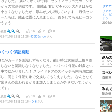
てみました。 届いてから取付前にセットアップのため、シガ
ーからの電源供給です。 左純正 右ETC-N7000 大きさはかな
リアエ
リアエ
り小さくなりましたが、厚みが少し増しています。 通信セン
す。 
サーたちは、純正位置に入れました。 蓋をしても光ビーコン
ょう ...
うよう ...
2026/0
16
2
0
難易度
022年10月22日 11:28
D5D5snow
さん
つくつく保証発動
ETCがカードを認識しずらくなり、酷い時は10回以上抜き差
ししないと認識しなくなりました。 つくつく保証の対象とい
う事で助かりました！ スライドドアのスイッチも同時期に故
障し、同じく保証対象で交換してもらえました。 なんとなく
営業さんの言われるがまま加入しましたが外さないでよかっ
です。 ...
19
0
0
難易度
022年10月12日 22:18
Ｄ８
さん