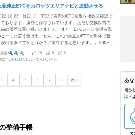
三菱純正ETCをカロッツエリアナビと連動させる
2022.10.23 修正 ※ 下記で実際のETC通過を複数回確認で
きております。履歴も保存されています。ただし交換以前の
以前の履歴は受け継がれません。 また「ETCレーンを通る際
のピーっと言う音は出ません。これは純正のETCが単体で音
声が出るタイプかどうか？に依存すると思います。」 2009 ...
26
6
0
難易度
022年10月9日 01:58
てらぴい
さん
あな
3
4
5
6
7
8
次へ
複数
調べ
の整備手帳