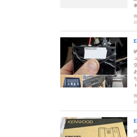
車
2
ト
2
E