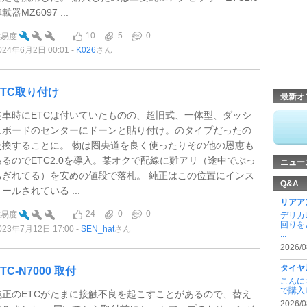
載器MZ6097 ...
10
5
0
難易度
024年6月2日 00:01
K026
さん
ETC取り付け
最新オ
納車時にETCは付いていたものの、超旧式、一体型、ダッシ
ュボードのセンターにドーンと貼り付け。のタイプだったの
交換することに。 物は圏央道を良く使ったりその他の恩恵も
あるのでETC2.0を導入。某オクで配線に難アリ（途中でぶっ
ニュー
ちぎれてる）を安めの値段で落札。 純正はこの位置にインス
Q&A
ールされている ...
リアア
24
0
0
難易度
デリカ
回りを
023年7月12日 17:00
SEN_hat
さん
...
2026/0
タイヤ
TC-N7000 取付
こんに
で購入
純正のETCがたまに接触不良を起こすことがあるので、替え
2026/0