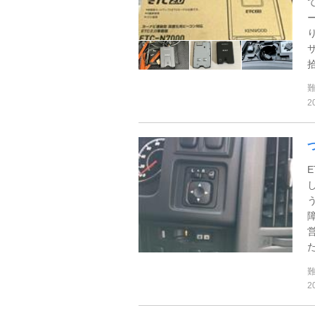
拾
2
た
2