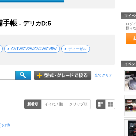
マイペ
整備手帳
- デリカD:5
ログ
様々
CV1W/CV2W/CV4W/CV5W
ディーゼル
イベン
全てクリア
新着順
イイね！順
クリップ順
その他