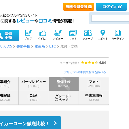
ブログ
イイね！
レビュー
フォト
グループ
スポット
カーライフ
リカD:5
整備手帳
電装系
ETC
取付・交換
4.64
ユーザー評価：
デリカD:5の車買取相場を調べる
愛車紹介
パーツレビュー
整備手帳
フォト
18,799)
(99,023)
(65,241)
(29,880)
燃費記録
Q&A
中古車情報
グレード・
スペック
12,903)
(1,513)
(3,595)
イカーローン徹底比較！