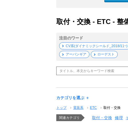
取付・交換 - ETC - 
注目のワード
CV系(ダイナミックシールド_2018/11~)
アーバンギア
ローデスト
カテゴリを選ぶ ＋
トップ
電装系
ETC
取付・交換
取付・交換
修理
関連カテゴリ