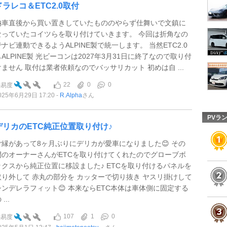
ドラレコ＆ETC2.0取付
納車直後から買い置きしていたもののやらず仕舞いで文鎮に
なっていたコイツらを取り付けていきます。 今回は折角なの
でナビ連動できるようALPINE製で統一します。 当然ETC2.0
もALPINE製 光ビーコンは2027年3月31日に終了なので取り付
けません 取付は業者依頼なのでバッサリカット 初めは自 ...
22
0
0
難易度
025年6月29日 17:20
R.Alpha
さん
PVラ
デリカのETC純正位置取り付け♪
ご縁があって8ヶ月ぶりにデリカが愛車になりました😊 その
間のオーナーさんがETCを取り付けてくれたのでグローブボ
ックスから純正位置に移設ました♪ ETCを取り付けるパネルを
取り外して 赤丸の部分を カッターで切り抜き ヤスリ掛けして
シンデレラフィット😊 本来ならETC本体は車体側に固定する
 ...
107
1
0
難易度