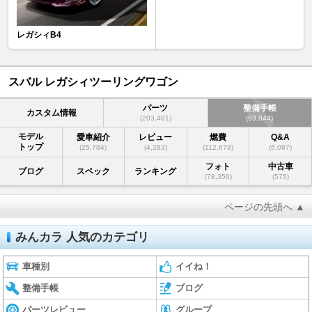
レガシィB4
スバル レガシィツーリングワゴン
パーツ
整備手帳
カスタム情報
(203,481)
(93,844)
モデル
愛車紹介
レビュー
燃費
Q&A
トップ
(25,784)
(4,283)
(112,678)
(6,087)
フォト
中古車
ブログ
スペック
ランキング
(78,356)
(575)
ページの先頭へ ▲
みんカラ 人気のカテゴリ
車種別
イイね！
整備手帳
ブログ
パーツレビュー
グループ