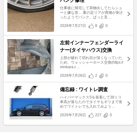
パンク修理
仕事後に帰宅して荷物出してたらシュ
ーと嫌な音… 案の定リアが異物が刺さ
ったようでパンク。ぱっと見 ...
2026年7月27日
8
0
左前インナーフェンダーライ
ナー(タイヤハウス)交換
上部が破れて切れ目が深くなっていた
ため、ウォッシャーホース交換(https://
minkara.c ...
2026年7月26日
2
0
備忘録 : ワイトレ調査
ハイパーマックスSを装着して38ミリ
車高が落ちたのでタイヤもギリまで攻
めてワイトレでも入れてみよう ...
2026年7月26日
227
0