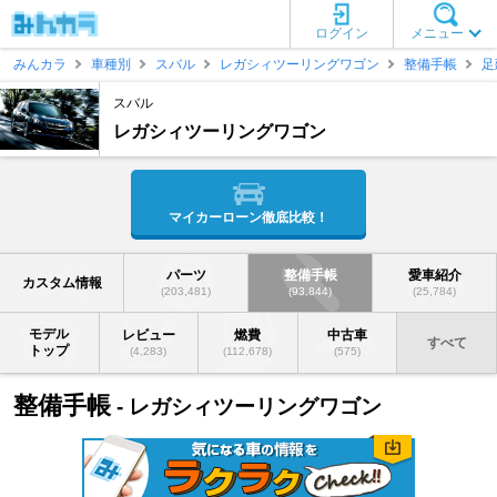
ログイン
メニュー
みんカラ
車種別
スバル
レガシィツーリングワゴン
整備手帳
足
スバル
レガシィツーリングワゴン
マイカーローン徹底比較！
パーツ
整備手帳
愛車紹介
カスタム情報
(203,481)
(93,844)
(25,784)
モデル
レビュー
燃費
中古車
すべて
トップ
(4,283)
(112,678)
(575)
整備手帳
- レガシィツーリングワゴン