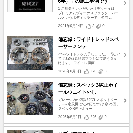
6年）」の施工事例です。
1 ご用命をいただいたオデッセイは、
プレミアムヴィーナスブラック・パー
ルというボディカラーで、名前 ...
2021年9月14日
3
0
備忘録 : ワイドトレッドスペ
ーサーメンテ
25㎜ワイトレを入手しました。 汚ない
ですね❗🤔 真鍮線ブラシにて磨きをか
けます。 ワイトレ裏面 ...
2026年8月5日
178
0
備忘録 : スペックB純正ホイ
ールウエイト外し
ガレージ内の気温32℃❗ スポットクー
ラー&扇風機にて対応ですね❗😅 今回、
スペックB純正ホイー ...
2026年8月1日
226
0