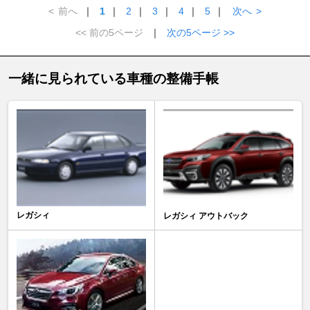
<
前へ
｜
1
｜
2
｜
3
｜
4
｜
5
｜
次へ
>
<< 前の5ページ
｜
次の5ページ >>
一緒に見られている車種の整備手帳
レガシィ
レガシィ アウトバック