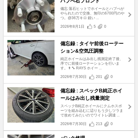
ハブべ右フロント
備忘 落石ヒットでホイールとハブべが
やられたので交換、無印の6700円のや
つ。@36万キロ 鋭い ...
2026年8月1日
5
0
備忘録 : タイヤ前後ローテー
ション&空気圧調整
純正ホイールはみ出し残測定終了後、
序でに前後ローテーションを行いま
す。👨‍🔧 RAYS ホイー ...
2026年7月30日
201
0
備忘録 : スペックB純正ホイ
ールはみ出し残量測定
スペックB純正ホイールにクムホスポ
ーツを組み込むに辺りもう少しツラま
で攻めてみたいのでワイトレ調達 ...
2026年7月30日
213
0