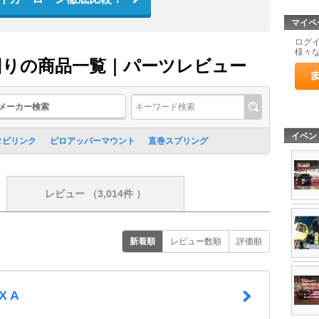
マイペ
ログ
様々
] 足回りの商品一覧｜パーツレビュー
メーカー検索
イベン
タビリンク
ピロアッパーマウント
直巻スプリング
レビュー
（3,014件 ）
新着順
レビュー数順
評価順
X A