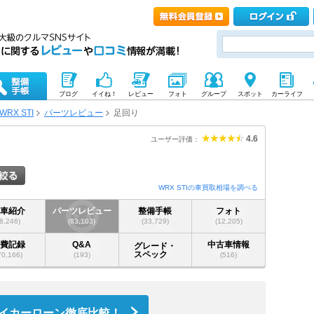
ブログ
イイね！
レビュー
フォト
グループ
スポット
カーライフ
WRX STI
パーツレビュー
足回り
4.6
ユーザー評価：
WRX STIの車買取相場を調べる
愛車紹介
パーツレビュー
整備手帳
フォト
(8,246)
(83,103)
(33,729)
(12,205)
燃費記録
Q&A
中古車情報
グレード・
スペック
70,166)
(193)
(516)
イカーローン徹底比較！