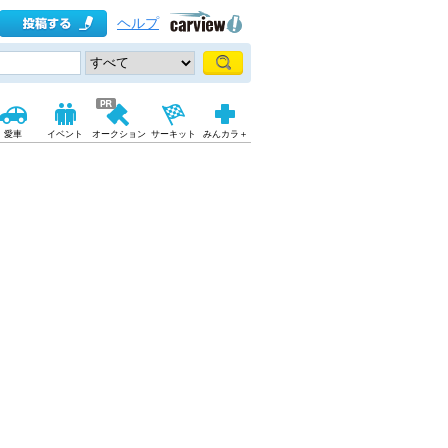
ヘルプ
愛車
イベント
オークション
サーキット
みんカラ＋