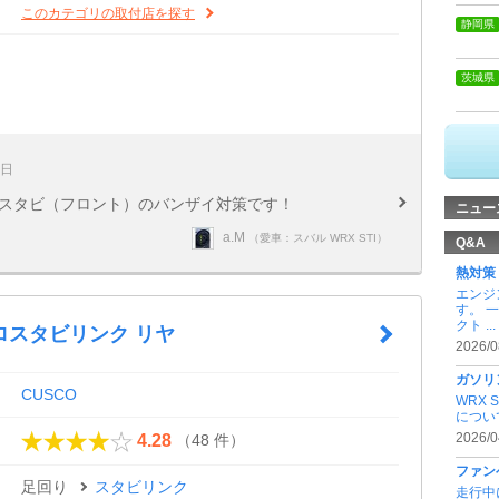
このカテゴリの取付店を探す
静岡県
茨城県
1日
 スタビ（フロント）のバンザイ対策です！
ニュー
a.M
（愛車：スバル WRX STI）
Q&A
熱対策
エンジ
す。 
クト ...
ロスタビリンク リヤ
2026/0
ガソリ
CUSCO
WRX 
につい
（48 件）
2026/0
4.28
ファン
足回り
スタビリンク
走行中