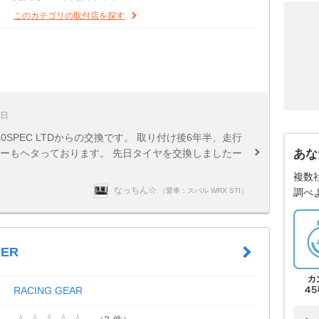
このカテゴリの取付店を探す
8日
20SPEC LTDからの交換です。 取り付け後6年半、走行
パーもヘタっております。 先日タイヤを交換しましたー
あな
複数
なっちん☆
（愛車：スバル WRX STI）
調べ
PER
RACING GEAR