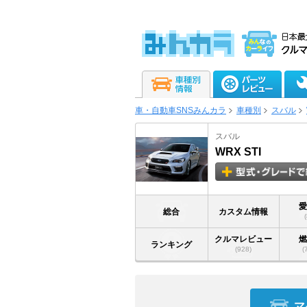
車・自動車SNSみんカラ
車種別
スバル
スバル
WRX STI
総合
カスタム情報
クルマレビュー
ランキング
(928)
(
マ