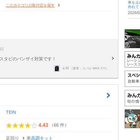
車を止
このカテゴリの取付店を探す
外れて .
2026/0
1日
 スタビのバンザイ対策です！
a.M
（愛車：スバル WRX STI）
TEIN
（66 件）
4.43
足回り
車高調キット