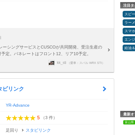
注目タ
スピ
ラー
スマ
日
エン
レーシングサービスとCUSCOが共同開発、受注生産の
給油
付予定。バネレートはフロント12、リア10予定。
kk_sti
（愛車：スバル WRX STI）
タビリンク
YR-Advance
最新オ
（3 件）
5
富山県
足回り
スタビリンク