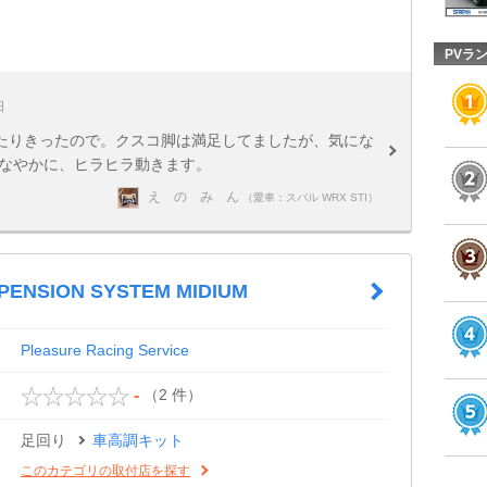
PVラ
日
たりきったので。クスコ脚は満足してましたが、気にな
しなやかに、ヒラヒラ動きます。
え の み ん
（愛車：スバル WRX STI）
PENSION SYSTEM MIDIUM
Pleasure Racing Service
（2 件）
-
足回り
車高調キット
このカテゴリの取付店を探す