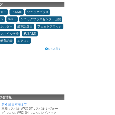
グ
ーカー
TAKMO
ソニックプラス
メン
X-ICE
ソニックプラスセンター山梨
ホホルダー
愛車記念日
フェムトブラック
ジンオイル交換
SUBARU
＆燃費記録
エアコン
もっと見る
フ会情報
第６回 日本海オフ
車種：スバル WRX STI , スバル レヴォー
グ , スバル WRX S4 , スバル レイバック