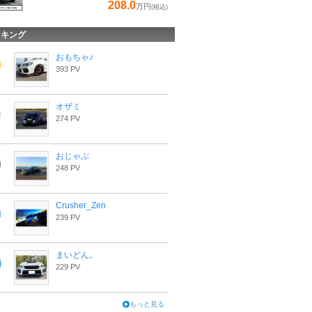
208.0
万円
(税込)
ンキング
おもちゃ♪
393 PV
オザミ
274 PV
おじゃぶ
248 PV
Crusher_Zen
239 PV
まいどん。
229 PV
もっと見る