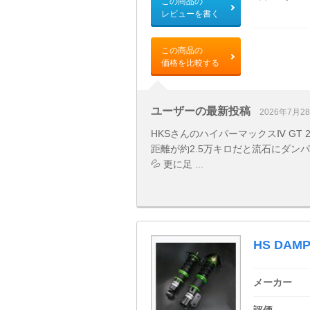
この商品の
レビューを書く
この商品の
価格を比較する
ユーザーの最新投稿
2026年7月2
HKSさんのハイパーマックスⅣ GT 
距離が約2.5万キロだと流石にダン
💦 更に足 ...
HS DAM
メーカー
評価