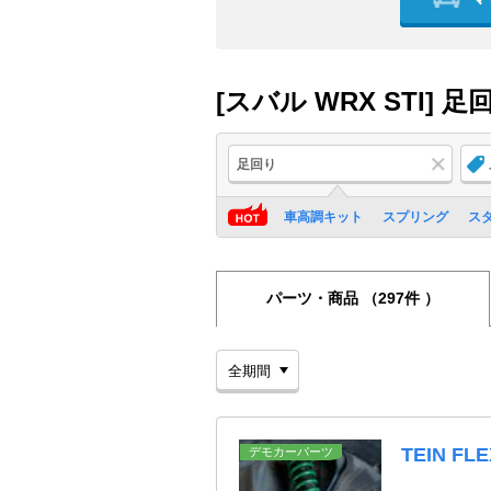
[スバル WRX STI
足回り
車高調キット
スプリング
ス
パーツ・商品
（297件 ）
TEIN FLE
デモカーパーツ