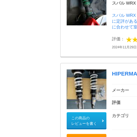
スバル WRX 
スバル WR
に定評がある
に合わせて室
評価：
2024年11月29日 
HIPERMA
メーカー
評価
カテゴリ
この商品の
レビューを書く