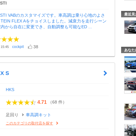
STI
最近見
X STI VABのカスタマイズです。車高調は乗り心地のよさ
TEIN FLEX Aをチョイスしました。減衰力を走行シーン
内から自在に変更でき、自動調整も可能なED ...
38
cockpit
15:45
あなた
X S
HKS
（68 件）
4.71
足回り
車高調キット
このカテゴリの取付店を探す