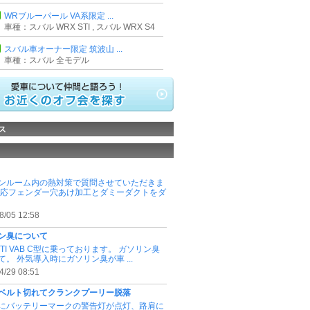
WRブルーパール VA系限定 ...
車種：スバル WRX STI , スバル WRX S4
スバル車オーナー限定 筑波山 ...
車種：スバル 全モデル
ス
ンルーム内の熱対策で質問させていただきま
一応フェンダー穴あけ加工とダミーダクトをダ
8/05 12:58
ン臭について
STI VAB C型に乗っております。 ガソリン臭
て。 外気導入時にガソリン臭が車 ...
4/29 08:51
ベルト切れてクランクプーリー脱落
にバッテリーマークの警告灯が点灯、路肩に