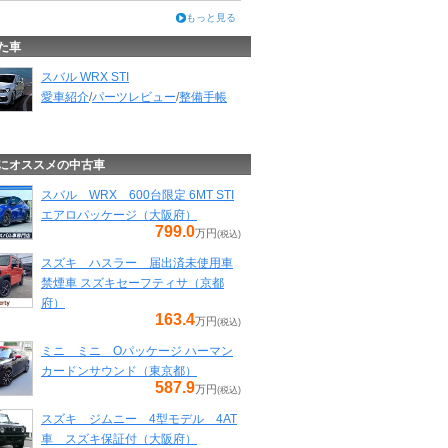
もっと見る
た車
スバル WRX STI
愛車紹介
/
パーツレビュー
/
整備手帳
にオススメの中古車
スバル WRX 600台限定 6MT STI
エアロパッケージ（大阪府）
799.0
万円
(税込)
スズキ ハスラー 届出済未使用車
禁煙車 スズキセーフティサ（京都
府）
163.4
万円
(税込)
ミニ ミニ Oパッケージ ハーマン
カードンサウンド（東京都）
587.9
万円
(税込)
スズキ ジムニー 4型モデル 4AT
車 スズキ保証付（大阪府）