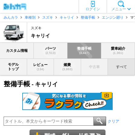
ログイン
メニュー
みんカラ
車種別
スズキ
キャリイ
整備手帳
エンジン廻り
マ
スズキ
キャリイ
パーツ
整備手帳
愛車紹介
カスタム情報
(2,513)
(3,447)
(1,361)
モデル
レビュー
燃費
中古車
すべて
トップ
(134)
(3,863)
整備手帳
- キャリイ
クリア