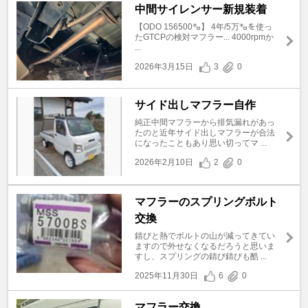
中間サイレンサー新規装着
【ODO 156500㌔】 4年/5万㌔を使っ
たGTCPの検対マフラー... 4000rpmか
...
2026年3月15日
3
0
サイド出しマフラー自作
純正中間マフラーから排気漏れがあっ
たのと近年サイド出しマフラーが合法
になったこともあり思い切ってマ ...
2026年2月10日
2
0
マフラーのスプリングボルト
交換
錆びと熱でボルトの山が減ってきてい
ますので外せなくなるだろうと思いま
すし、スプリングの錆び錆びも酷 ...
2025年11月30日
6
0
マフラー交換