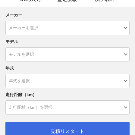
メーカー
モデル
年式
走行距離（km）
見積りスタート