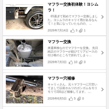
マフラー交換初体験！ヨシム
ラ！
65過ぎて初めてマフラー交換しまし
た。ヨシムラのキャリイ用があるなん
て！と気になっていたものの、 ...
2026年7月14日
3
1
マフラー交換
来週車検なのでマフラーを交換。 先日
純正のマフラーが錆びてリアピースの
付け根のところで折れてしまっ ...
2026年7月3日
10
0
マフラー穴補修
キャリィさん、元々マフラーに穴空い
てまして以前ホルツのガンガムをモリ
モリで2回ほど補修してます。 ...
2026年6月5日
5
0