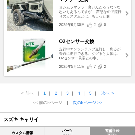
ヨシムラマフラー良いんだろうな〜な
思いもあるんですが… 変態なので流行
りのカスタムとは、ちょっと個 ...
2025年9月30日
2
0
O2センサー交換
走行中エンジンランプ点灯し、焦るが
普通に走行できる。ググると大体は、
O2センサー異常との事。 1 ...
2025年5月11日
7
2
<
前へ
｜
1
｜
2
｜
3
｜
4
｜
5
｜
次へ
>
<< 前の5ページ
｜
次の5ページ >>
スズキ キャリイ
パーツ
整備手帳
カスタム情報