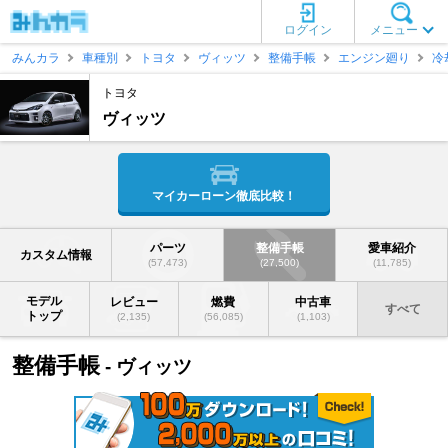
ログイン
メニュー
みんカラ
車種別
トヨタ
ヴィッツ
整備手帳
エンジン廻り
冷
トヨタ
ヴィッツ
マイカーローン徹底比較！
パーツ
整備手帳
愛車紹介
カスタム情報
(57,473)
(27,500)
(11,785)
モデル
レビュー
燃費
中古車
すべて
トップ
(2,135)
(56,085)
(1,103)
整備手帳
- ヴィッツ