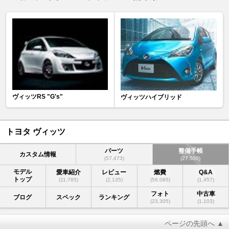
ヴィッツRS "G's"
ヴィッツハイブリッド
トヨタ ヴィッツ
パーツ
整備手帳
カスタム情報
(57,473)
(27,500)
モデル
愛車紹介
レビュー
燃費
Q&A
トップ
(11,785)
(2,135)
(56,085)
(1,457)
フォト
中古車
ブログ
スペック
ランキング
(23,305)
(1,103)
ページの先頭へ ▲