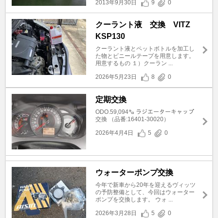
2013年9月30日
9
0
クーラント液 交換 VITZ
KSP130
クーラント液とペットボトルを加工し
た物とビニールテープを用意します。
用意するもの １）クーラン ...
2026年5月23日
8
0
定期交換
ODO.59,094㌔ ラジエーターキャップ
交換 （品番:16401-30020）
2026年4月4日
5
0
ウォーターポンプ交換
今年で新車から20年を迎えるヴィッツ
の予防整備として、今回はウォーター
ポンプを交換します。 ウォ ...
2026年3月28日
5
0