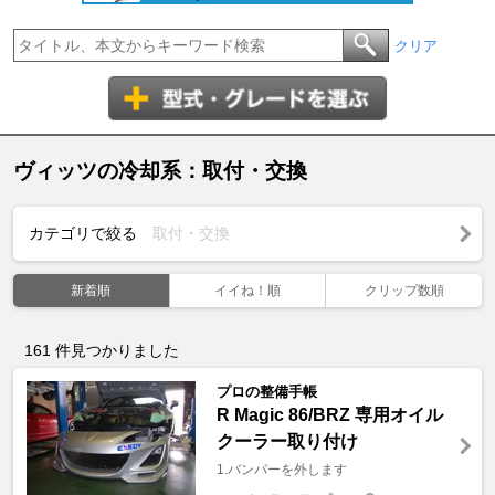
クリア
ヴィッツの冷却系：取付・交換
カテゴリで絞る
取付・交換
新着順
イイね！順
クリップ数順
161
件見つかりました
プロの整備手帳
R Magic 86/BRZ 専用オイル
クーラー取り付け
1.バンパーを外します