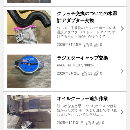
クラッチ交換のついでの水温
計アダプター交換
ついでに手前側のアッパーホースの水
温計アダプター(ストレートタイプ)付
けてる所から曲がりがキツくて ...
2026年3月15日
5
0
ラジエターキャップ交換
PIAA→NTK 137,788km
2026年3月2日
11
0
オイルクーラー追加作業
短いかなぁと思っていたホース やはり
短かったので ホース切り直して作り直
しました。 ついでにラジエ ...
2025年12月31日
3
0