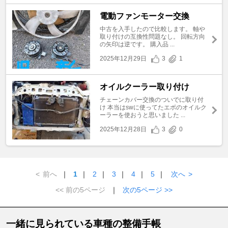
電動ファンモーター交換
中古を入手したので比較します。 軸や
取り付けの互換性問題なし。 回転方向
の矢印は逆です。 購入品 ...
2025年12月29日
3
1
オイルクーラー取り付け
チェーンカバー交換のついでに取り付
け 本当はswに使ってたエボのオイルク
ーラーを使おうと思いました ...
2025年12月28日
3
0
<
前へ
｜
1
｜
2
｜
3
｜
4
｜
5
｜
次へ
>
<< 前の5ページ
｜
次の5ページ >>
一緒に見られている車種の整備手帳