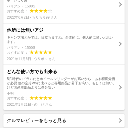
車 いじり用
バリアント 1500S
おすすめ度 ：
2022年6月2日 - ちりちり99 さん
他所には無いアジ
キャンプ場とかでは、目立ちますね。全体的に、個人的に良いと思い
ます。
バリアント 1500S
おすすめ度 ：
2021年11月6日 - ウリボ～ さん
どんな使い方でも出来る
5穴時代のドラムだとホイールシリンダーがお高いから、ある程度覚悟
が必要 他の空冷VWに比べると専用部品が若干お高い、もしくは無い。
けど国産車部品よりは多分安い
不明
おすすめ度 ：
2021年1月21日 - の び さん
クルマレビューをもっと見る