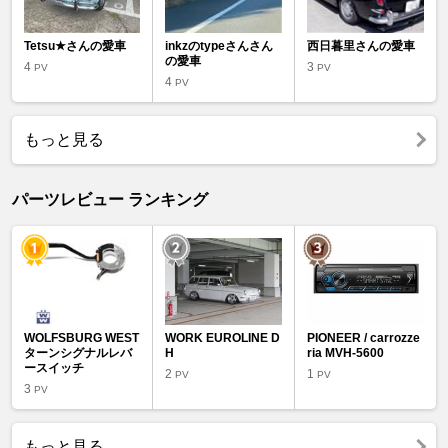
Tetsu★さんの愛車
inkzのtypeさんさん
西日暮里さんの愛車
の愛車
4
3
PV
PV
4
PV
もっと見る
パーツレビュー ランキング
WOLFSBURG WEST
WORK EUROLINE D
PIONEER / carrozze
ターンシグナルレバ
H
ria MVH-5600
ースイッチ
2
1
PV
PV
3
PV
もっと見る