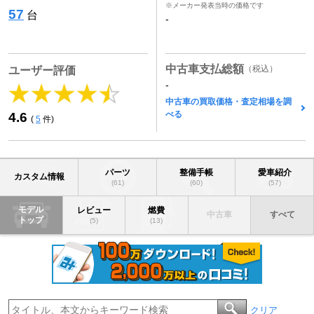
※メーカー発表当時の価格です
57
台
-
中古車支払総額
（税込）
ユーザー評価
-
中古車の買取価格・査定相場を調
べる
4.6
(
5
件)
パーツ
整備手帳
愛車紹介
カスタム情報
(61)
(60)
(57)
モデル
レビュー
燃費
中古車
すべて
トップ
(5)
(13)
クリア