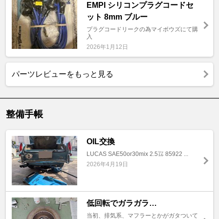
EMPI シリコンプラグコードセ
ット 8mm ブルー
プラグコードリークの為マイボウズにて購
入
2026年1月12日
パーツレビューをもっと見る
整備手帳
OIL交換
LUCAS SAE50or30mix 2.5㍑ 85922 ...
2026年4月19日
低回転でガラガラ…
当初、排気系、マフラーとかがガタついて