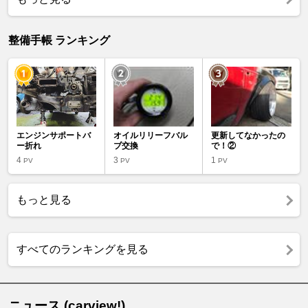
整備手帳 ランキング
エンジンサポートバ
オイルリリーフバル
更新してなかったの
ー折れ
ブ交換
で！②
4
3
1
PV
PV
PV
もっと見る
すべてのランキングを見る
ニュース (carview!)