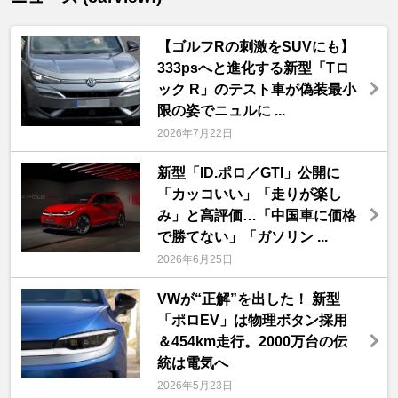
【ゴルフRの刺激をSUVにも】
333psへと進化する新型「Tロ
ック R」のテスト車が偽装最小
限の姿でニュルに ...
2026年7月22日
新型「ID.ポロ／GTI」公開に
「カッコいい」「走りが楽し
み」と高評価…「中国車に価格
で勝てない」「ガソリン ...
2026年6月25日
VWが“正解”を出した！ 新型
「ポロEV」は物理ボタン採用
＆454km走行。2000万台の伝
統は電気へ
2026年5月23日