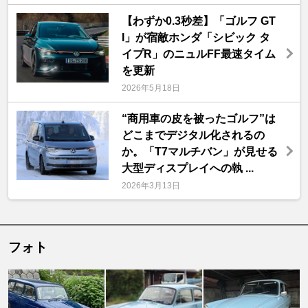
【わずか0.3秒差】「ゴルフ GT
I」が宿敵ホンダ「シビック タ
イプR」のニュルFF最速タイム
を更新
2026年5月18日
“商用車の皮を被ったゴルフ”は
どこまでデジタル化されるの
か。「T7マルチバン」が見せる
大型ディスプレイへの執 ...
2026年3月13日
フォト