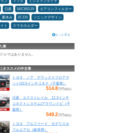
ュラン
マツダ
ミシュランタイヤ
日産
MICHELIN
エアコンフィルター
夏休み
ZC33S
ソニックデザイン
メイト
スマホホルダー
もっと見る
た車
クルマはありません。
にオススメの中古車
トヨタ ノア デラックスフロアマ
ット/10.5インチコネク（千葉県）
514.8
万円
(税込)
日産 エクストレイル 12.3インチ
コネクトシステム/アラウンドビ（千
葉県）
549.2
万円
(税込)
トヨタ アルファード モデリスタ
フルエアロ（岐阜県）