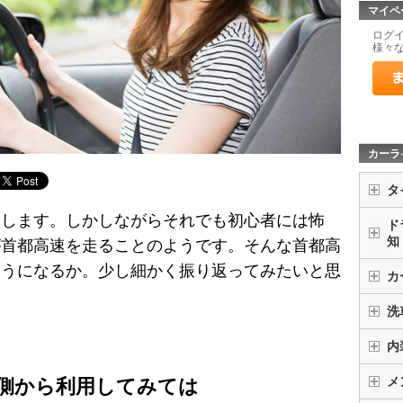
マイペ
ログ
様々
カーラ
タ
はします。しかしながらそれでも初心者には怖
ド
知
が首都高速を走ることのようです。そんな首都高
ようになるか。少し細かく振り返ってみたいと思
カ
洗
内
メ
側から利用してみては