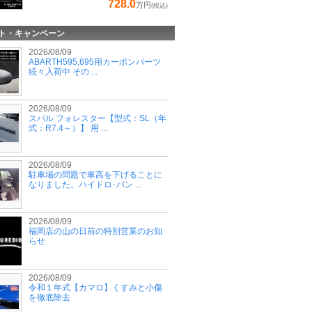
728.0
万円
(税込)
ト・キャンペーン
2026/08/09
ABARTH595,695用カーボンパーツ
続々入荷中 その ...
2026/08/09
スバル フォレスター【型式：SL（年
式：R7.4～）】 用 ...
2026/08/09
駐車場の問題で車高を下げることに
なりました。ハイドロ･バン ...
2026/08/09
福岡店の山の日前の特別営業のお知
らせ
2026/08/09
令和１年式【カマロ】くすみと小傷
を徹底除去