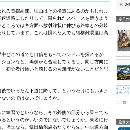
お
われる首都高速。理由はその構造にあるのかもしれま
高速道路にしたりして、限られたスペースを縫うよう
今日の
いところでは各方面へ放射線状に伸びる路線との分岐
たりしています。これは慣れた人でも結構難易度は高
界中どこの道でも自信をもってハンドルを握れるか
クションなど、両側から合流してくるし、同じ方向に
す。初心者は怖いと感じるのも無理がないことだと思
ダウンサ
前後でいったん下道に降りて、というわけにもいきま
ませドラ
...
かないのではないでしょうか。
435
めに練習でというなら、その外側の部分から乗ってみ
みるというのがいいのではないでしょうか。東名に行
注目タ
面、埼玉なら、飯田橋池袋あたりから先、中央道方面