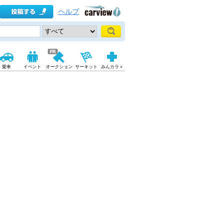
ヘルプ
愛車
イベント
オークション
サーキット
みんカラ＋