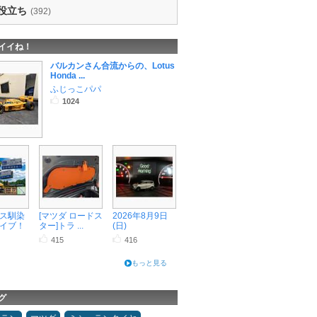
役立ち
(392)
イイね！
バルカンさん合流からの、Lotus
Honda ...
ふじっこパパ
1024
ス馴染
[マツダ ロードス
2026年8月9日
イブ！
ター]トラ ...
(日)
415
416
もっと見る
グ