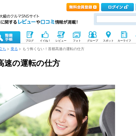
ブログ
イイね！
レビュー
フォト
グループ
スポット
カーライフ
立ち
乗る
もう怖くない！首都高速の運転の仕方
高速の運転の仕方