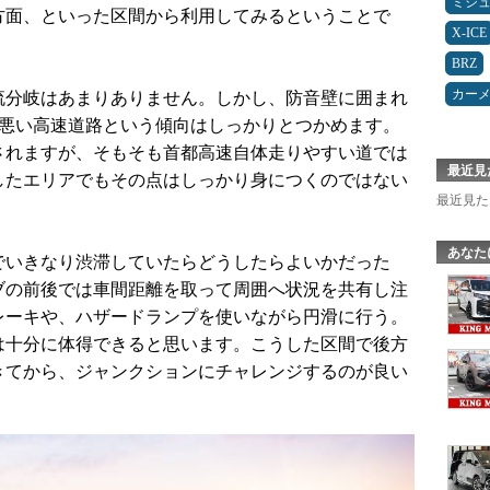
ミシ
方面、といった区間から利用してみるということで
X-ICE
BRZ
カー
流分岐はあまりありません。しかし、防音壁に囲まれ
の悪い高速道路という傾向はしっかりとつかめます。
されますが、そもそも首都高速自体走りやすい道では
最近見
したエリアでもその点はしっかり身につくのではない
最近見た
あなた
でいきなり渋滞していたらどうしたらよいかだった
ブの前後では車間距離を取って周囲へ状況を共有し注
レーキや、ハザードランプを使いながら円滑に行う。
は十分に体得できると思います。こうした区間で後方
きてから、ジャンクションにチャレンジするのが良い