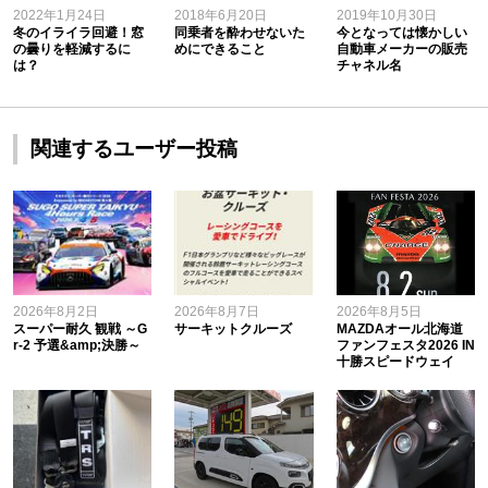
2022年1月24日
2018年6月20日
2019年10月30日
冬のイライラ回避！窓
同乗者を酔わせないた
今となっては懐かしい
の曇りを軽減するに
めにできること
自動車メーカーの販売
は？
チャネル名
関連するユーザー投稿
2026年8月2日
2026年8月7日
2026年8月5日
スーパー耐久 観戦 ～G
サーキットクルーズ
MAZDAオール北海道
r-2 予選&amp;決勝～
ファンフェスタ2026 IN
十勝スピードウェイ