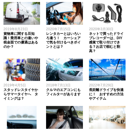
2019年8月23日
2020年7月15日
2020年3月30日
貨物車に関する豆知
レンタカーとはいろい
ネットで買ったドライ
識！乗用車との違いや
ろ違う！ カーシェア
ブレコーダーは、DIY
税金面での優遇はある
で気を付けるべきポイ
感覚で取り付けでき
のか？
ントとは？
る？お店で頼むと割
高？
2019年4月5日
2018年7月13日
2022年7月29日
スタッドレスタイヤか
クルマのエアコンにも
長距離ドライブを快適
らサマータイヤへ タ
フィルターがあります
に！ おすすめの方法
イミングは？
やアイテム