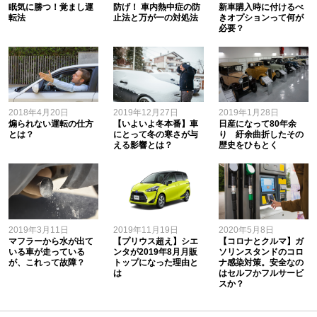
眠気に勝つ！覚まし運
防げ！ 車内熱中症の防
新車購入時に付けるべ
転法
止法と万が一の対処法
きオプションって何が
必要？
2018年4月20日
2019年12月27日
2019年1月28日
煽られない運転の仕方
【いよいよ冬本番】車
日産になって80年余
とは？
にとって冬の寒さが与
り 紆余曲折したその
える影響とは？
歴史をひもとく
2019年3月11日
2019年11月19日
2020年5月8日
マフラーから水が出て
【プリウス超え】シエ
【コロナとクルマ】ガ
いる車が走っている
ンタが2019年8月月販
ソリンスタンドのコロ
が、これって故障？
トップになった理由と
ナ感染対策。安全なの
は
はセルフかフルサービ
スか？