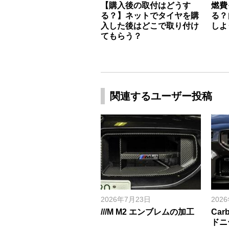
【購入後の取付はどうす
燃費
る？】ネットでタイヤを購
る？
入した後はどこで取り付け
しよ
てもらう？
関連するユーザー投稿
2026年7月23日
202
///M M2 エンブレムの加工
Carb
ドニ