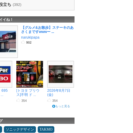
役立ち
(392)
イイね！
【グルメ&お散歩】ステーキのあ
さくまですwwwー ...
narukipapa
902
 695
[トヨタ プリウ
2026年8月7日
..
ス]不明 ド ...
(金)
354
354
もっと見る
グ
タ
ソニックデザイン
TAKMO