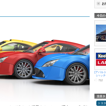
お
今日の
[アバルト
（ハッチ .
712
注目タ
トヨ