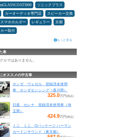
umGLASSCOAT3000
ソニックプラス
カーオーディオ専門店
スピーカー交換
スマホホルダー
レギュラー
京都
ーカー取付
もっと見る
た車
クルマはありません。
にオススメの中古車
ホンダ ヴェゼル 登録済未使用
車 ホンダセンシング（香川県）
325.0
万円
(税込)
日産 セレナ 登録済未使用車（埼
玉県）
424.9
万円
(税込)
ミニ ミニ Oパッケージ ハーマン
カードンサウンド（東京都）
587.9