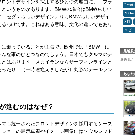
フロントデザインを採用するひとつの理由に、「ブラ
Premi
というものがあります。BMWの場合はBMWらしい
N-One
す。セダンらしいデザインよりもBMWらしいデザイ
STI
えるわけです。これはある意味、文化の違いでもあり
スピ
」に乗っていることが主張で、欧州では「BMW」に
最近見
そんな事のひとつなのでしょう。日本でもクルマのデ
最近見た
ことはあります。スカイランならサーフィンラインと
あったり、（一時途絶えましたが）丸形のテールラン
あなた
が進むのはなぜ？
ルマも統一されたフロントデザインを採用するケース
ーショーの展示車両やイメージ画像にはソウルレッド