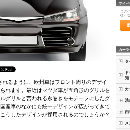
マイペ
ログ
様々
カーラ
タ
ド
知
されるように、欧州車はフロント周りのデザイ
カ
みられます。最近はマツダ車が五角形のグリルを
ドルグリルと言われる糸巻きをモチーフにしたグ
洗
、国産車のなかにも統一デザインが広がってきて
内
てこうしたデザインが採用されるのでしょうか？
メ