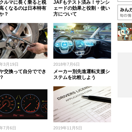
クルマに長く乗ると税
JAFもテスト済み！サンシ
高くなるのは日本特有
ェードの効果と役割・使い
か？
方について
9年3月19日
2018年7月6日
ヤ交換って自分ででき
メーカー別先進運転支援シ
？
ステムを比較しよう
8年7月6日
2019年11月5日