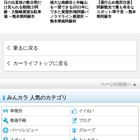
日の出直前の数分間だ
雄大な南郷谷と外輪山
【通行止め箇所注意】
け見られる朝焼け/阿
を一望できる2021年に
阿蘇観光で最も有名な
蘇・大観峰展望台駐車
できた展望所/南阿蘇パ
スポット/草千里 ～熊本
場 ～熊本県阿蘇市
ノラマライン展望所 ～
県阿蘇市
熊本県南阿蘇村
乗るに戻る
カーライフトップに戻る
ページの先頭へ ▲
みんカラ 人気のカテゴリ
車種別
イイね！
整備手帳
ブログ
パーツレビュー
グループ
スポット
みんカラ＋