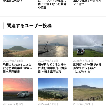
が理想なのか？
に！ クルマの進化に
選びで注意すべきポイ
伴って無くなった装備
ントは？
や装置
関連するユーザー投稿
2017年5月15日
2017年6月11日
2026年7月11日
均整のとれたミニ火山
潮が満ちてくると海中
延岡市内が一望できる
だけど登山禁止/米塚 ～
に沈む道路/長部田海床
展望スポット/高平山
熊本県阿蘇市
路 ～熊本県宇土市
（こびらやま）
2017年12月12日
2022年4月19日
2017年5月21日