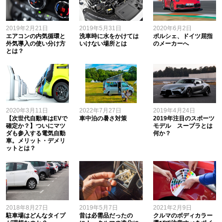
2019年2月21日
2019年5月31日
2020年6月2日
エアコンの内気循環と
洗車時に水をかけては
ポルシェ、ドイツ屈指
外気導入の使い分け方
いけない場所とは
のメーカーへ
とは？
2020年3月11日
2022年7月27日
2019年4月24日
【次世代自動車はEVで
車中泊の暑さ対策
2019年注目のスポーツ
確定か？】ついにマツ
モデル スープラとは
ダも参入する電気自動
何か？
車。メリット・デメリ
ットとは？
2018年8月27日
2019年5月7日
2021年2月9日
駐車場はどんなタイプ
昔は必需品だったの
クルマのボディカラー