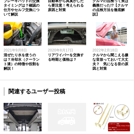
ブレーキパッドの交換
自動車から異臭がした
クルマの点検って実は
タイミングは？確認の
ら要注意！考えられる
義務だった!?【クルマ
仕方やセルフ交換につ
原因と対策
の点検方法を徹底解
いて解説
説】
2021年9月8日
2020年8月17日
2022年2月18日
混ぜたり水を使うの
リアワイパーを交換す
クルマから聞こえる嫌
は？冷却水（クーラン
る時期と価格は？
な音放っておいて大丈
ト液）の特徴や役割を
夫？ 気になる音の原
解説！
因と対策
関連するユーザー投稿