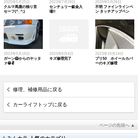
2025年5月25日
2023年7月29日
2025年5月26日
クルマ馬鹿の独り言
センチュリー鈑金入
不明 ファインラインペ
セーフ(^_^;)
場!!
ン タッチアップペン
2023年5月16日
2023年6月4日
2023年10月14日
ガーン😱からのヤッタ
キズ修理完了
プリ50 ホイールカバ
ァ😁✌️
ーのキズ修理
修理、補修用品に戻る
カーライフトップに戻る
ページの先頭へ ▲