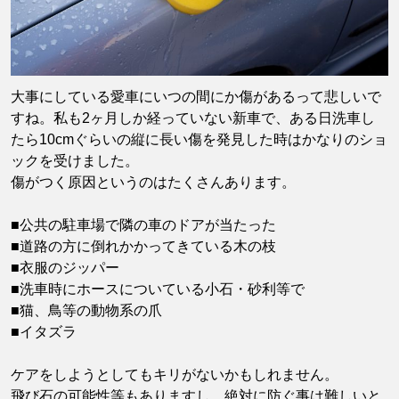
大事にしている愛車にいつの間にか傷があるって悲しいで
すね。私も2ヶ月しか経っていない新車で、ある日洗車し
たら10cmぐらいの縦に長い傷を発見した時はかなりのショ
ックを受けました。
傷がつく原因というのはたくさんあります。
■公共の駐車場で隣の車のドアが当たった
■道路の方に倒れかかってきている木の枝
■衣服のジッパー
■洗車時にホースについている小石・砂利等で
■猫、鳥等の動物系の爪
■イタズラ
ケアをしようとしてもキリがないかもしれません。
飛び石の可能性等もありますし、絶対に防ぐ事は難しいと