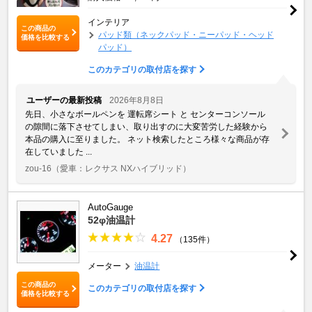
インテリア
この商品の
パッド類（ネックパッド・ニーパッド・ヘッド
価格を比較する
パッド）
このカテゴリの取付店を探す
ユーザーの最新投稿
2026年8月8日
先日、小さなボールペンを 運転席シート と センターコンソール
の隙間に落下させてしまい、取り出すのに大変苦労した経験から
本品の購入に至りました。 ネット検索したところ様々な商品が存
在していました ...
zou-16
（愛車：レクサス NXハイブリッド）
AutoGauge
52φ油温計
4.27
（135件）
メーター
油温計
この商品の
このカテゴリの取付店を探す
価格を比較する