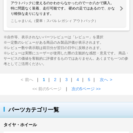
アウトバックに使えるのかわからなかったので一か八かで購入。
特に問題なく装着、走行可能です。 硬めの足ではあるので、かな
り軽快な走りになります。
こしゃまいん
（愛車：スバル レガシィ アウトバック）
※自作等、表示されないパーツレビューは「レビュー」を選択
※一定数のレビューがある商品のみ製品評価が表示されます。
※レビュー数や表示順は前日分が翌日の日中に反映されます。
※レビューは実際にユーザーが使用した際の主観的な感想・意見です。 商品・
サービスの価値を客観的に評価するものではありません。あくまでも一つの参
考としてご活用ください。
<
前へ
｜
1
｜
2
｜
3
｜
4
｜
5
｜
次へ
>
<< 前の5ページ
｜
次の5ページ >>
パーツカテゴリ一覧
タイヤ・ホイール