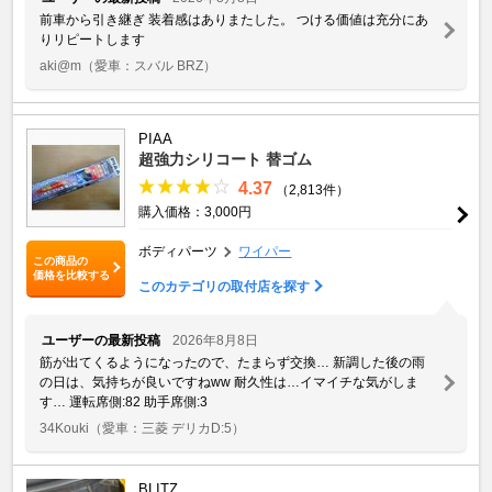
前車から引き継ぎ 装着感はありまたした。 つける価値は充分にあ
りリピートします
aki@m
（愛車：スバル BRZ）
PIAA
超強力シリコート 替ゴム
4.37
（2,813件）
購入価格：3,000円
ボディパーツ
ワイパー
この商品の
価格を比較する
このカテゴリの取付店を探す
ユーザーの最新投稿
2026年8月8日
筋が出てくるようになったので、たまらず交換… 新調した後の雨
の日は、気持ちが良いですねww 耐久性は…イマイチな気がしま
す… 運転席側:82 助手席側:3
34Kouki
（愛車：三菱 デリカD:5）
BLITZ