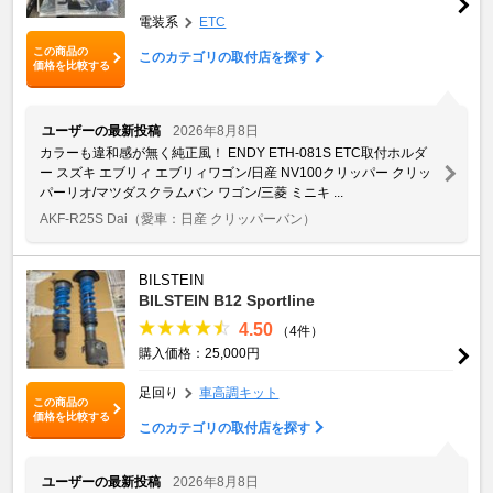
電装系
ETC
この商品の
このカテゴリの取付店を探す
価格を比較する
ユーザーの最新投稿
2026年8月8日
カラーも違和感が無く純正風！ ENDY ETH-081S ETC取付ホルダ
ー スズキ エブリィ エブリィワゴン/日産 NV100クリッパー クリッ
パーリオ/マツダスクラムバン ワゴン/三菱 ミニキ ...
AKF-R25S Dai
（愛車：日産 クリッパーバン）
BILSTEIN
BILSTEIN B12 Sportline
4.50
（4件）
購入価格：25,000円
足回り
車高調キット
この商品の
価格を比較する
このカテゴリの取付店を探す
ユーザーの最新投稿
2026年8月8日