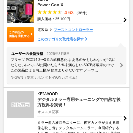
Power Con X
4.63
（38件）
購入価格：35,100円
電装系
ブーストコントローラー
この商品の
価格を比較する
このカテゴリの取付店を探す
ユーザーの最新投稿
2026年8月8日
ブリッツ PCX14 2〜3％の燃費悪化は あるのかもしれないが 気に
ならないレベル AIに聞いたら 5 %未満らしい S07B搭載車の中で
この製品による向上幅が 他車より少ないです ノーマ ...
N-GWN
（愛車：ホンダ N-WGNカスタム）
KENWOOD
デジタルミラー専用チューニングで自然な後
方視界を実現！
オススメ記事
ミラー型の液晶モニターに、後方カメラが捉える映
像を映し出すデジタルルームミラー。今回紹介する