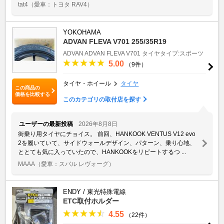
tat4
（愛車：トヨタ RAV4）
YOKOHAMA
ADVAN FLEVA V701 255/35R19
ADVAN
ADVAN FLEVA V701
タイヤタイプ:スポーツ
5.00
（9件）
タイヤ・ホイール
タイヤ
この商品の
価格を比較する
このカテゴリの取付店を探す
ユーザーの最新投稿
2026年8月8日
街乗り用タイヤにチョイス。 前回、HANKOOK VENTUS V12 evo
2を履いていて、サイドウォールデザイン、パターン、乗り心地、
ととても気に入っていたので、HANKOOKをリピートするつ ...
MAAA
（愛車：スバル レヴォーグ）
ENDY / 東光特殊電線
ETC取付ホルダー
4.55
（22件）