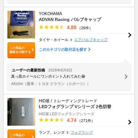
YOKOHAMA
ADVAN Racing バルブキャップ
4.88
（26件）
タイヤ・ホイール
エアバルブキャップ
この商品の
このカテゴリの取付店を探す
価格を比較する
ユーザーの最新投稿
2026年8月8日
真っ黒ホイールにワンポイント入れてみた😁
AKchin
（愛車：トヨタ クラウン（スポーツ））
HID屋 / トレーディングトレード
LEDフォグランプ Vシリーズ 2色切替
HID屋 LEDフォグランプシリーズ
4.74
（271件）
ランプ、レンズ
フォグランプ
この商品の