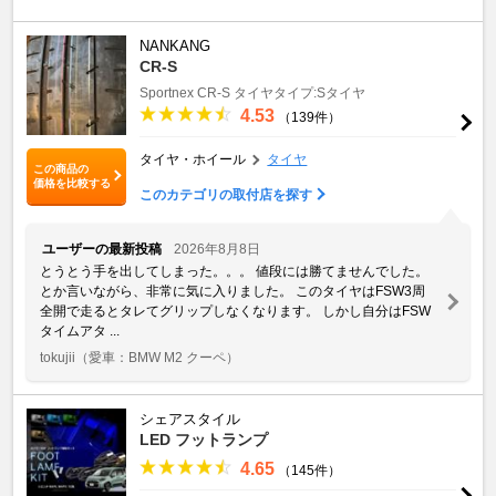
NANKANG
CR-S
Sportnex
CR-S
タイヤタイプ:Sタイヤ
4.53
（139件）
タイヤ・ホイール
タイヤ
この商品の
価格を比較する
このカテゴリの取付店を探す
ユーザーの最新投稿
2026年8月8日
とうとう手を出してしまった。。。 値段には勝てませんでした。
とか言いながら、非常に気に入りました。 このタイヤはFSW3周
全開で走るとタレてグリップしなくなります。 しかし自分はFSW
タイムアタ ...
tokujii
（愛車：BMW M2 クーペ）
シェアスタイル
LED フットランプ
4.65
（145件）