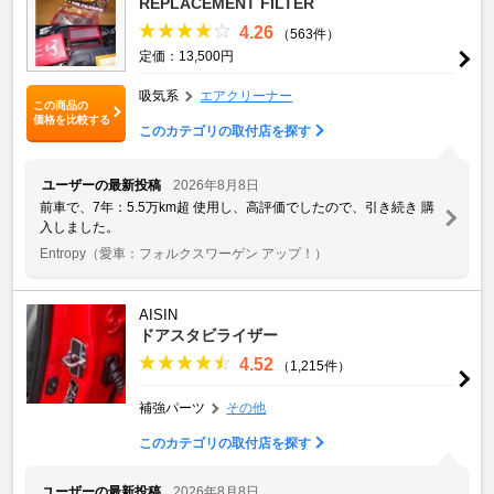
REPLACEMENT FILTER
4.26
（563件）
定価：13,500円
吸気系
エアクリーナー
この商品の
価格を比較する
このカテゴリの取付店を探す
ユーザーの最新投稿
2026年8月8日
前車で、7年：5.5万km超 使用し、高評価でしたので、引き続き 購
入しました。
Entropy
（愛車：フォルクスワーゲン アップ！）
AISIN
ドアスタビライザー
4.52
（1,215件）
補強パーツ
その他
このカテゴリの取付店を探す
ユーザーの最新投稿
2026年8月8日