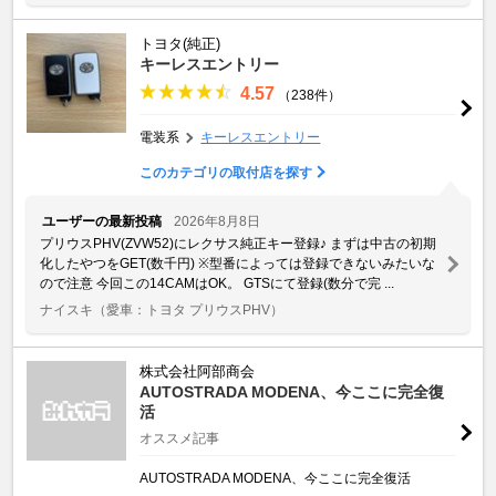
トヨタ(純正)
キーレスエントリー
4.57
（238件）
電装系
キーレスエントリー
このカテゴリの取付店を探す
ユーザーの最新投稿
2026年8月8日
プリウスPHV(ZVW52)にレクサス純正キー登録♪ まずは中古の初期
化したやつをGET(数千円) ※型番によっては登録できないみたいな
ので注意 今回この14CAMはOK。 GTSにて登録(数分で完 ...
ナイスキ
（愛車：トヨタ プリウスPHV）
株式会社阿部商会
AUTOSTRADA MODENA、今ここに完全復
活
オススメ記事
AUTOSTRADA MODENA、今ここに完全復活