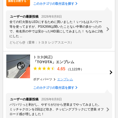
価格を比較する
このカテゴリの取付店を探す
ユーザーの最新投稿
2026年8月8日
全ての灯火類をLEDにするために買いました！ いつもはスパリー
等を使ってますが、PSX26Wは聞いたことない中華の多かったの
で、有名所の中では安かったHID屋にしてみました！ ちなみに2色
にした ...
どらどら@
（愛車：トヨタ レジアスエース）
トヨタ(純正)
「TOYOTA」エンブレム
4.65
（1,122件）
ボディパーツ
エンブレム
このカテゴリの取付店を探す
ユーザーの最新投稿
2026年8月8日
バリバリっと剥がし、やすりがけから塗装までやってみました。
ミッチャクロンを2回ほど吹き、チッピングブラックにて塗装 オフ
ロード感が増しました！