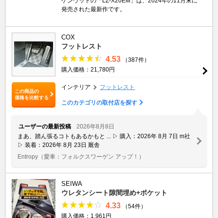
ケンウッドの「LZ-X20EM」は、2024年の11月末に
発売された最新作です。
COX
フットレスト
4.53
（387件）
購入価格：21,780円
インテリア
フットレスト
この商品の
価格を比較する
このカテゴリの取付店を探す
ユーザーの最新投稿
2026年8月8日
まあ、踏ん張るコトもあるかもと ... ▷ 購入：2026年 8月 7日 m社
▷ 装着：2026年 8月 23日 厩舎
Entropy
（愛車：フォルクスワーゲン アップ！）
SEIWA
ウレタンシート隙間埋め+ポケット
4.33
（54件）
購入価格：1,961円