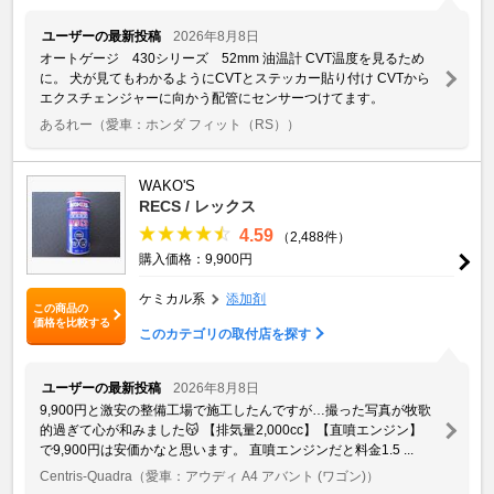
ユーザーの最新投稿
2026年8月8日
オートゲージ 430シリーズ 52mm 油温計 CVT温度を見るため
に。 犬が見てもわかるようにCVTとステッカー貼り付け CVTから
エクスチェンジャーに向かう配管にセンサーつけてます。
あるれー
（愛車：ホンダ フィット（RS））
WAKO'S
RECS / レックス
4.59
（2,488件）
購入価格：9,900円
ケミカル系
添加剤
この商品の
価格を比較する
このカテゴリの取付店を探す
ユーザーの最新投稿
2026年8月8日
9,900円と激安の整備工場で施工したんですが…撮った写真が牧歌
的過ぎて心が和みました😽 【排気量2,000cc】【直噴エンジン】
で9,900円は安価かなと思います。 直噴エンジンだと料金1.5 ...
Centris-Quadra
（愛車：アウディ A4 アバント (ワゴン)）