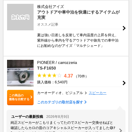
株式会社アイズ
アウトドアや車中泊を快適にするアイテムが
充実
オススメ記事
夏は強い日差しを反射して車内温度の上昇を抑え、
紫外線から車内を守るアウトドアや旅先での車中泊
にお勧めなのがアイズ「マルチシェード」
PIONEER / carrozzeria
TS-F1650
4.37
（70件）
購入価格：6,540円
カーオーディオ、ビジュアル
スピーカー
この商品の
価格を比較する
このカテゴリの取付店を探す
ユーザーの最新投稿
2026年8月9日
純正スピーカーがこもりまくってたのでスピーカー交換せねばと
確認したらカロの昔のコアキシャルスピーカーが入ってました😅ｱ