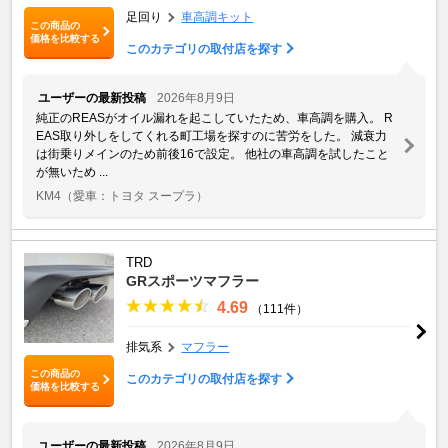
足回り
車高調キット
この商品の
価格を比較する
このカテゴリの取付店を探す
ユーザーの最新投稿
2026年8月9日
純正のREASがオイル漏れを起こしていたため、車高調を購入。 R
EAS取り外しをしてくれる町工場を探すのに苦労をした。 減衰力
は街乗りメインのため前後16で設定。 他社の車高調を試したこと
が無いため ...
KM4
（愛車：トヨタ スープラ）
TRD
GRスポーツマフラー
4.69
（111件）
排気系
マフラー
この商品の
このカテゴリの取付店を探す
価格を比較する
ユーザーの最新投稿
2026年8月9日