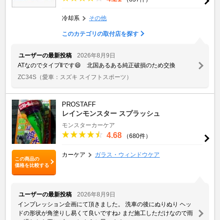
冷却系
その他
このカテゴリの取付店を探す
ユーザーの最新投稿
2026年8月9日
ATなのでタイプⅡです😄 北国あるある純正破損のため交換
ZC34S
（愛車：スズキ スイフトスポーツ）
PROSTAFF
レインモンスター スプラッシュ
モンスターカーケア
4.68
（680件）
カーケア
ガラス・ウィンドウケア
この商品の
価格を比較する
ユーザーの最新投稿
2026年8月9日
インプレッション企画にて頂きました。 洗車の後にぬりぬり ヘッ
ドの形状が角塗りし易くて良いですね♪ まだ施工しただけなので雨