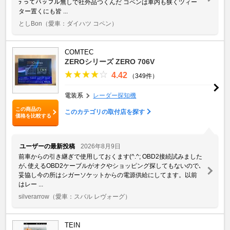
ﾗ ってバッフル無しで社外品つくんだ コペンは車内も狭くツィー
ター置くにも皆 ...
としBon
（愛車：ダイハツ コペン）
COMTEC
ZEROシリーズ ZERO 706V
4.42
（349件）
電装系
レーダー探知機
この商品の
このカテゴリの取付店を探す
価格を比較する
ユーザーの最新投稿
2026年8月9日
前車からの引き継ぎで使用しておくます(^.^; OBD2接続試みました
が､使えるOBD2ケーブルがオクやショッピング探してもないので､
妥協し今の所はシガーソケットからの電源供給にしてます。以前
はレー ...
silverarrow
（愛車：スバル レヴォーグ）
TEIN