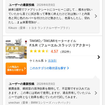
ユーザーの最新投稿
2026年8月9日
納車1週間でファブリックシートにコーヒーこぼして… 撥水が効い
ていたから直ぐに拭き取って事無く終えたけど次は無い！と内装
色と同じ色のカバーを付けたけど飽きたし、色落ちしたし、切れ
たし…まぁ体重増加が ...
Kikuzo
（愛車：トヨタ ランドクルーザープラド）
TAKMO／TAKUMIモーターオイル
F.S.R（フューエル.スラッジ.リアクター）
4.57
（352件）
ケミカル系
添加剤
この商品の
このカテゴリの取付店を探す
価格を比較する
ユーザーの最新投稿
2026年8月9日
燃費改善、燃焼室の清浄効果を期待して、不定期ですが入れてお
きます。 この車には初めて使用しますが、過去所有していたジム
ニーでは何となく効果を感じていたので試してみます。
unechan
（愛車：BMW 1シリーズ ハッチバック）