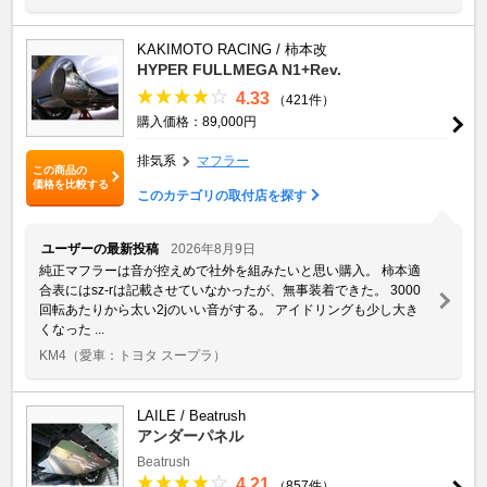
KAKIMOTO RACING / 柿本改
HYPER FULLMEGA N1+Rev.
4.33
（421件）
購入価格：89,000円
排気系
マフラー
この商品の
価格を比較する
このカテゴリの取付店を探す
ユーザーの最新投稿
2026年8月9日
純正マフラーは音が控えめで社外を組みたいと思い購入。 柿本適
合表にはsz-rは記載させていなかったが、無事装着できた。 3000
回転あたりから太い2jのいい音がする。 アイドリングも少し大き
くなった ...
KM4
（愛車：トヨタ スープラ）
LAILE / Beatrush
アンダーパネル
Beatrush
4.21
（857件）