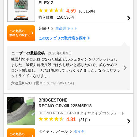
FLEX Z
4.59
（6,315件）
購入価格：156,530円
足回り
車高調キット
この商品の
価格を比較する
このカテゴリの取付店を探す
ユーザーの最新投稿
2026年8月9日
融雪剤でボロボロになった純正ビルシュタインをリフレッシュし
ました。減衰力前後八段では少し硬いと感じたので、柔らかめフ
ロント9段戻し、リア11段戻しでしっくりきました。なるほどフラ
ットライドになりまし ...
六連星KAZU
（愛車：スバル WRX S4）
BRIDGESTONE
REGNO GR-XⅢ 225/45R18
REGNO
REGNO GR-XⅢ
タイヤタイプ:コンフォート
4.81
（31件）
タイヤ・ホイール
タイヤ
この商品の