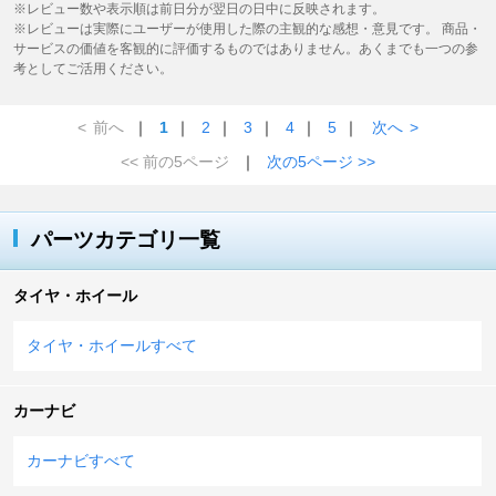
※レビュー数や表示順は前日分が翌日の日中に反映されます。
※レビューは実際にユーザーが使用した際の主観的な感想・意見です。 商品・
サービスの価値を客観的に評価するものではありません。あくまでも一つの参
考としてご活用ください。
<
前へ
｜
1
｜
2
｜
3
｜
4
｜
5
｜
次へ
>
<< 前の5ページ
｜
次の5ページ >>
パーツカテゴリ一覧
タイヤ・ホイール
タイヤ・ホイールすべて
カーナビ
カーナビすべて