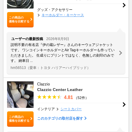
グッズ・アクセサリー
キーホルダー・キーケース
この商品の
価格を比較する
ユーザーの最新投稿
2026年8月9日
説明不要の有名店『伊の蔵レザー』さんのキーウェアジャケット
です。 ワンコインキーホルダーとAir Tagキーホルダーも作ってい
ただきました。 生成りにプリントではなく、色無しの刻印のみで
す。 納車日 ...
hm56513
（愛車：トヨタ ハリアーハイブリッド）
Clazzio
Clazzio Center Leather
4.81
（52件）
インテリア
シートカバー
この商品の
このカテゴリの取付店を探す
価格を比較する