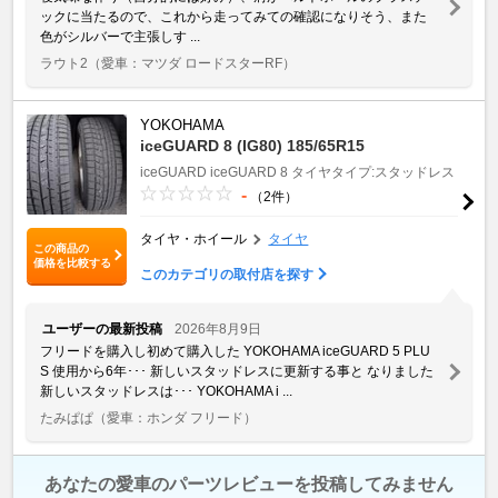
ックに当たるので、これから走ってみての確認になりそう、また
色がシルバーで主張しす ...
ラウト2
（愛車：マツダ ロードスターRF）
YOKOHAMA
iceGUARD 8 (IG80) 185/65R15
iceGUARD
iceGUARD 8
タイヤタイプ:スタッドレス
-
（2件）
タイヤ・ホイール
タイヤ
この商品の
価格を比較する
このカテゴリの取付店を探す
ユーザーの最新投稿
2026年8月9日
フリードを購入し初めて購入した YOKOHAMA iceGUARD 5 PLU
S 使用から6年･･･ 新しいスタッドレスに更新する事と なりました
新しいスタッドレスは･･･ YOKOHAMA i ...
たみぱぱ
（愛車：ホンダ フリード）
あなたの愛車のパーツレビューを投稿してみません