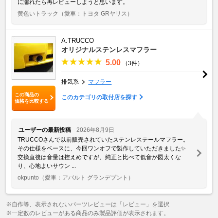
に濡れたら再レビューしようと思います。
黄色いトラック
（愛車：トヨタ GRヤリス）
A.TRUCCO
オリジナルステンレスマフラー
5.00
（3件）
排気系
マフラー
この商品の
このカテゴリの取付店を探す
価格を比較する
ユーザーの最新投稿
2026年8月9日
TRUCCOさんで以前販売されていたステンレステールマフラー。
その仕様をベースに、今回ワンオフで製作していただきました✨
交換直後は音量は控えめですが、純正と比べて低音が図太くな
り、心地よいサウン ...
okpunto
（愛車：アバルト グランデプント）
※自作等、表示されないパーツレビューは「レビュー」を選択
※一定数のレビューがある商品のみ製品評価が表示されます。