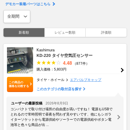
デモカー装着パーツはこちら
新着順
レビュー数順
評価順
Kashimura
KD-220 タイヤ空気圧センサー
4.48
（877件）
購入価格：5,803円
タイヤ・ホイール
エアバルブキャップ
この商品の
価格を比較する
このカテゴリの取付店を探す
ユーザーの最新投稿
2026年8月9日
コンパクトで取り付け場所の自由度が高いですね！ 電源もUSBで
とれるので常時照明で昼夜を問わず見やすいです、他にもシガラ
イターソケットから電源供給やソーラーでの電源供給やボタン電
池等と色々な商品が出 ...