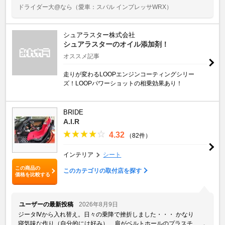
ドライダー大@なら
（愛車：スバル インプレッサWRX）
シュアラスター株式会社
シュアラスターのオイル添加剤！
オススメ記事
走りが変わるLOOPエンジンコーティングシリー
ズ！LOOPパワーショットの相乗効果あり！
BRIDE
A.I.R
4.32
（82件）
インテリア
シート
この商品の
このカテゴリの取付店を探す
価格を比較する
ユーザーの最新投稿
2026年8月9日
ジータⅣから入れ替え。日々の乗降で挫折しました・・・ かなり
寝気味な作り（自分的には好み）、肩がベルトホールのプラスチ