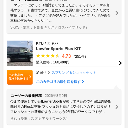
・マフラーはゆっくり検討としてましたが、そろそろノーマル鼻
毛マフラーも古びて来て、更にかっこ悪い感じになってきたので
交換しました。 ・フジツボが好みでしたが、ハイブリッドが適合
車種に何故かならない（ ...
SKKS
（愛車：トヨタ ヤリスクロスハイブリッド）
KYB / カヤバ
Lowfer Sports Plus KIT
4.73
（251件）
購入価格：160,490円
足回り
スプリング＆ショックセット
この商品の
価格を比較する
このカテゴリの取付店を探す
ユーザーの最新投稿
2026年8月9日
今まで使用していたlLowferSportsが抜けてきたので今回は調整機
能付きのPlusに交換 ブッシュ類も新品に交換したので足回りがリ
フレッシュされ新車のように✨️ もう9年目のワークスですが ...
きむ
（愛車：スズキ アルトワークス）