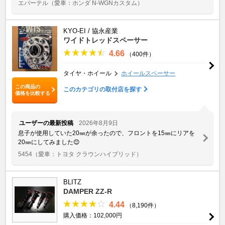
エバーテル
（愛車：ホンダ N-WGNカスタム）
KYO-EI / 協永産業
ワイドトレッドスペーサー
4.66
（400件）
タイヤ・ホイール
ホイールスペーサー
この商品の
このカテゴリの取付店を探す
価格を比較する
ユーザーの最新投稿
2026年8月9日
息子が使用していた20㎜が余ったので、フロントを15㎜にリアを
20㎜にしてみました😊
5454
（愛車：トヨタ クラウンハイブリッド）
BLITZ
DAMPER ZZ-R
4.44
（8,190件）
購入価格：102,000円