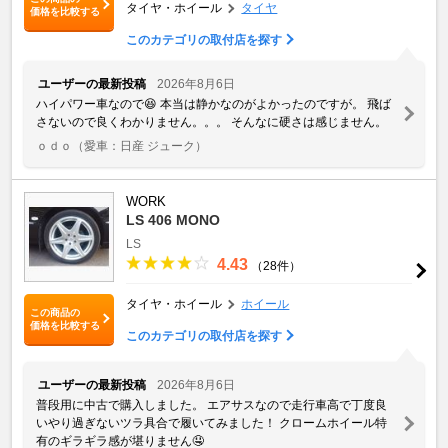
タイヤ・ホイール
タイヤ
価格を比較する
このカテゴリの取付店を探す
ユーザーの最新投稿
2026年8月6日
ハイパワー車なので😆 本当は静かなのがよかったのですが。 飛ば
さないので良くわかりません。。。 そんなに硬さは感じません。
ｏｄｏ
（愛車：日産 ジューク）
WORK
LS 406 MONO
LS
4.43
（28件）
タイヤ・ホイール
ホイール
この商品の
価格を比較する
このカテゴリの取付店を探す
ユーザーの最新投稿
2026年8月6日
普段用に中古で購入しました。 エアサスなので走行車高で丁度良
いやり過ぎないツラ具合で履いてみました！ クロームホイール特
有のギラギラ感が堪りません🤤