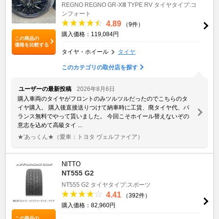
REGNO
REGNO GR-XⅢ TYPE RV
タイヤタイプ:コ
ンフォート
4.89
（9件）
購入価格：119,084円
この商品の
価格を比較する
タイヤ・ホイール
タイヤ
このカテゴリの取付店を探す
ユーザーの最新投稿
2026年8月6日
購入車両のタイヤがフロントのみツルツルだったのでこちらのタ
イヤ購入。 購入後直接送りつけて納車時に工賃、廃タイヤ代、バ
ランス無料でやって貰いました。 今回こそホイール替えないぞの
意志を込めて高級タイ ...
★'あっくん★
（愛車：トヨタ ヴェルファイア）
NITTO
NT555 G2
NT555 G2
タイヤタイプ:スポーツ
4.41
（392件）
購入価格：82,960円
この商品の