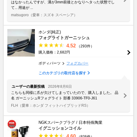
はなかったんですが、溝が3mm前後とかなりヘタった状態でし
て... 用途が ...
matsugoro
（愛車：スズキ スペーシア）
ホンダ(純正)
フォグライトガーニッシュ
4.52
（293件）
購入価格：2,682円
ボディパーツ
フォグカバー
このカテゴリの取付店を探す
ユーザーの最新投稿
2026年8月6日
こちらも同様に爪が欠けてしまっていたので、購入しました。 品
名 ガーニッシュRフォグライト 部番 33906-TF0-J61
FLH
（愛車：ホンダ フィットハイブリッドRS）
NGKスパークプラグ / 日本特殊陶業
イグニッションコイル
4.60
（926件）