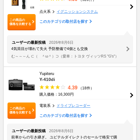
点火系
イグニッションシステム
この商品の
このカテゴリの取付店を探す
価格を比較する
ユーザーの最新投稿
2026年8月6日
4気筒目が壊れて失火 予防整備で4個とも交換
む～～～ん ⊂（ ＾ω＾）⊃
（愛車：トヨタ ヴィッツRS "G's"）
Yupiteru
Y-410di
4.39
（18件）
購入価格：16,300円
電装系
ドライブレコーダー
この商品の
価格を比較する
このカテゴリの取付店を探す
ユーザーの最新投稿
2026年8月6日
前車からの引き継ぎ。 ユピテルダイレクトのセールで格安で購