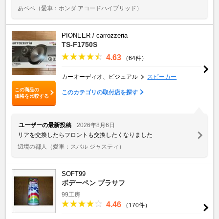
あベベ
（愛車：ホンダ アコードハイブリッド）
PIONEER / carrozzeria
TS-F1750S
4.63
（64件）
カーオーディオ、ビジュアル
スピーカー
この商品の
このカテゴリの取付店を探す
価格を比較する
ユーザーの最新投稿
2026年8月6日
リアを交換したらフロントも交換したくなりました
辺境の都人
（愛車：スバル ジャスティ）
SOFT99
ボデーペン プラサフ
99工房
4.46
（170件）