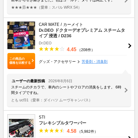
★★★昴★★★
（愛車：スバル WRX S4）
CAR MATE / カーメイト
Dr.DEO ドクターデオプレミアム スチームタ
イプ 浸透 / D236
Dr.DEO
4.45
（208件）
この商品の
グッズ・アクセサリー
芳香剤・消臭剤
価格を比較する
ユーザーの最新投稿
2026年8月6日
スチームのチカラで、車内のシートやフロアの消臭をします。 6時
間タイプですね。
とも ucf31
（愛車：ダイハツ ムーヴキャンバス）
STI
フレキシブルタワーバー
4.58
（5,982件）