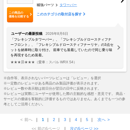
補強パーツ
タワーバー
この商品の
このカテゴリの取付店を探す
価格を比較する
ユーザーの最新投稿
2026年8月6日
「フレキシブルタワーバー」、「フレキシブルドロースティフナ
ーフロント」、「フレキシブルドロースティフナーリヤ」の3点セ
ットを納車時に取り付け。 前車でも装着していたので同じ乗り味
を再現するため装着。
★★★昴★★★
（愛車：スバル WRX S4）
※自作等、表示されないパーツレビューは「レビュー」を選択
※一定数のレビューがある商品のみ製品評価が表示されます。
※レビュー数や表示順は前日分が翌日の日中に反映されます。
※レビューは実際にユーザーが使用した際の主観的な感想・意見です。 商品・
サービスの価値を客観的に評価するものではありません。あくまでも一つの参
考としてご活用ください。
<
前へ
｜
1
｜
2
｜
3
｜
4
｜
5
｜
次へ
>
<< 前の5ページ
｜
次の5ページ >>