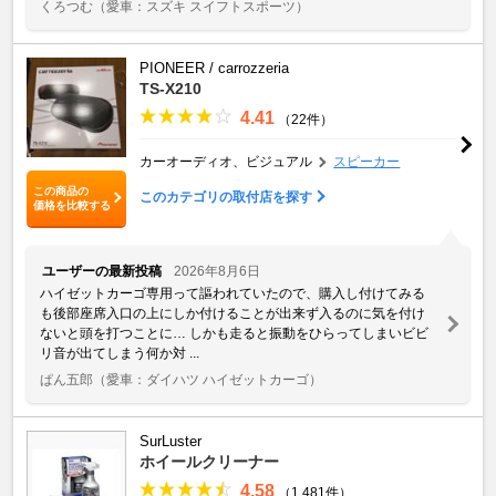
くろつむ
（愛車：スズキ スイフトスポーツ）
PIONEER / carrozzeria
TS-X210
4.41
（22件）
カーオーディオ、ビジュアル
スピーカー
この商品の
このカテゴリの取付店を探す
価格を比較する
ユーザーの最新投稿
2026年8月6日
ハイゼットカーゴ専用って謳われていたので、購入し付けてみる
も後部座席入口の上にしか付けることが出来ず入るのに気を付け
ないと頭を打つことに… しかも走ると振動をひらってしまいビビ
リ音が出てしまう何か対 ...
ぱん五郎
（愛車：ダイハツ ハイゼットカーゴ）
SurLuster
ホイールクリーナー
4.58
（1,481件）