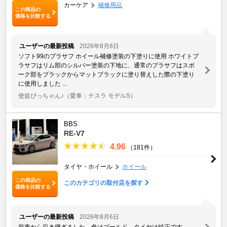
カーケア
補修用品
この商品の
価格を比較する
ユーザーの最新投稿
2026年8月6日
ソフト99のプラサフ ホイール補修塗装の下塗りに使用 ホワイトプ
ラサフはリム部のシルバー塗装の下地に、通常のプラサフはスポ
ーク部をブラックからマットブラックに塗り替えした際の下塗り
に使用しました ...
使徒ぴっちゃん♪
（愛車：テスラ モデルS）
BBS
RE-V7
4.96
（181件）
タイヤ・ホイール
ホイール
この商品の
このカテゴリの取付店を探す
価格を比較する
ユーザーの最新投稿
2026年8月6日
前車から引き継ぎました。色はゴールド、タイヤは純正です。