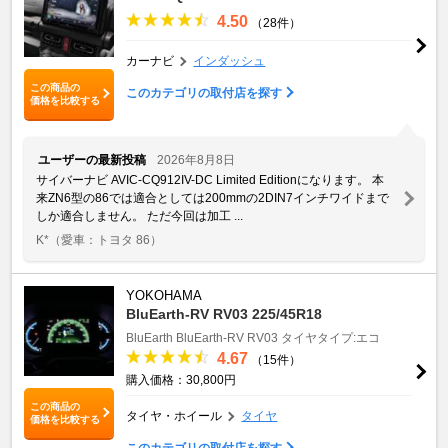
4.50
（28件）
カーナビ
インダッシュ
この商品の
このカテゴリの取付店を探す
価格を比較する
ユーザーの最新投稿
2026年8月8日
サイバーナビ AVIC-CQ912IV-DC Limited Editionになります。 本
来ZN6型の86では適合としては200mmの2DIN7インチワイドまで
しか適合しません。 ただ今回は加工 ...
K*
（愛車：トヨタ 86）
YOKOHAMA
BluEarth-RV RV03 225/45R18
BluEarth
BluEarth-RV RV03
タイヤタイプ:エコ
4.67
（15件）
購入価格：30,800円
この商品の
タイヤ・ホイール
タイヤ
価格を比較する
このカテゴリの取付店を探す