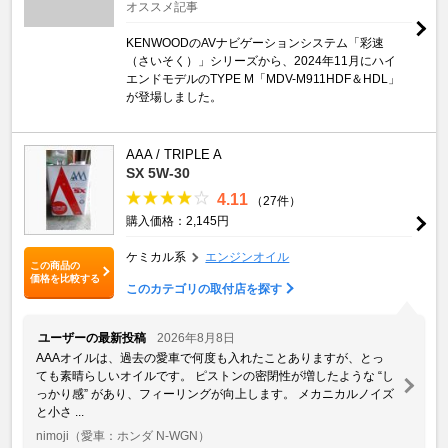
オススメ記事
KENWOODのAVナビゲーションシステム「彩速
（さいそく）」シリーズから、2024年11月にハイ
エンドモデルのTYPE M「MDV-M911HDF＆HDL」
が登場しました。
AAA / TRIPLE A
SX 5W-30
4.11
（27件）
購入価格：2,145円
ケミカル系
エンジンオイル
この商品の
価格を比較する
このカテゴリの取付店を探す
ユーザーの最新投稿
2026年8月8日
AAAオイルは、過去の愛車で何度も入れたことありますが、とっ
ても素晴らしいオイルです。 ピストンの密閉性が増したような “し
っかり感” があり、フィーリングが向上します。 メカニカルノイズ
と小さ ...
nimoji
（愛車：ホンダ N-WGN）