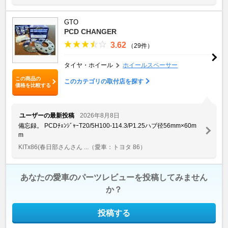
GTO
PCD CHANGER
3.62
（29件）
タイヤ・ホイール
ホイールスペーサー
この商品の
このカテゴリの取付店を探す
価格を比較する
ユーザーの最新投稿
2026年8月8日
備忘録。 PCDﾁｪﾝｼﾞｬｰT20/5H100-114.3/P1.25ハブ径56mm×60m
m
KITx86(春日部さんさん ...
（愛車：トヨタ 86）
あなたの愛車のパーツレビューを投稿してみません
か？
投稿する