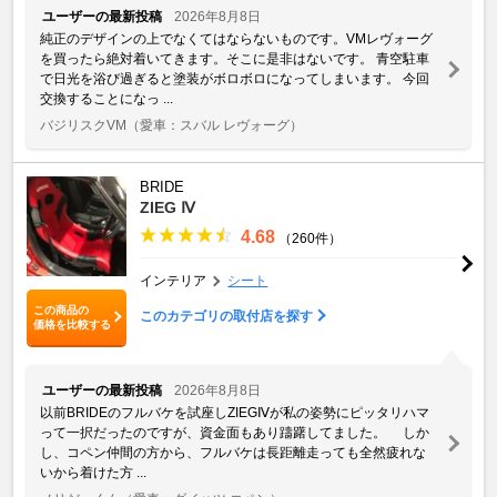
ユーザーの最新投稿
2026年8月8日
純正のデザインの上でなくてはならないものです。VMレヴォーグ
を買ったら絶対着いてきます。そこに是非はないです。 青空駐車
で日光を浴び過ぎると塗装がボロボロになってしまいます。 今回
交換することになっ ...
バジリスクVM
（愛車：スバル レヴォーグ）
BRIDE
ZIEG Ⅳ
4.68
（260件）
インテリア
シート
この商品の
このカテゴリの取付店を探す
価格を比較する
ユーザーの最新投稿
2026年8月8日
以前BRIDEのフルバケを試座しZIEGⅣが私の姿勢にピッタリハマ
って一択だったのですが、資金面もあり躊躇してました。 しか
し、コペン仲間の方から、フルバケは長距離走っても全然疲れな
いから着けた方 ...