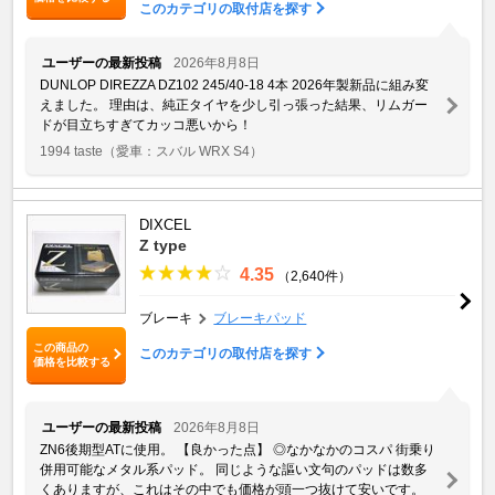
このカテゴリの取付店を探す
ユーザーの最新投稿
2026年8月8日
DUNLOP DIREZZA DZ102 245/40-18 4本 2026年製新品に組み変
えました。 理由は、純正タイヤを少し引っ張った結果、リムガー
ドが目立ちすぎてカッコ悪いから！
1994 taste
（愛車：スバル WRX S4）
DIXCEL
Z type
4.35
（2,640件）
ブレーキ
ブレーキパッド
この商品の
このカテゴリの取付店を探す
価格を比較する
ユーザーの最新投稿
2026年8月8日
ZN6後期型ATに使用。 【良かった点】 ◎なかなかのコスパ 街乗り
併用可能なメタル系パッド。 同じような謳い文句のパッドは数多
くありますが、これはその中でも価格が頭一つ抜けて安いです。