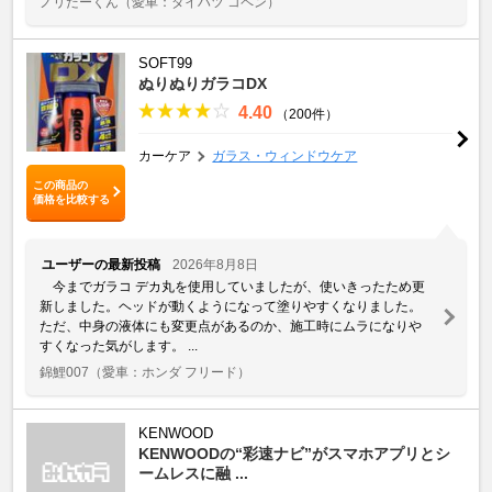
ノリだーくん
（愛車：ダイハツ コペン）
SOFT99
ぬりぬりガラコDX
4.40
（200件）
カーケア
ガラス・ウィンドウケア
この商品の
価格を比較する
ユーザーの最新投稿
2026年8月8日
今までガラコ デカ丸を使用していましたが、使いきったため更
新しました。ヘッドが動くようになって塗りやすくなりました。
ただ、中身の液体にも変更点があるのか、施工時にムラになりや
すくなった気がします。 ...
錦鯉007
（愛車：ホンダ フリード）
KENWOOD
KENWOODの“彩速ナビ”がスマホアプリとシ
ームレスに融 ...