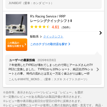
JUNBEAT
（愛車：ホンダ ビート）
R's Racing Service / RRP
レーシングクイックシフトⅡ
4.61
（56件）
駆動系
クイックシフト
この商品の
このカテゴリの取付店を探す
価格を比較する
ユーザーの最新投稿
2026年8月8日
７年使用したTYPE1が壊れてしまったので同じアールズさんのTY
PE2に交換しました。 TYPE1から10%ショート、純正比25%ショ
ートとの事。 時代の流れとは言え一万近く値上がりは厳しー🤣
こんち＠WHITE_MONS ...
（愛車：スズキ スイフトスポーツ）
※自作等、表示されないパーツレビューは「レビュー」を選択
※一定数のレビューがある商品のみ製品評価が表示されます。
※レビュー数や表示順は前日分が翌日の日中に反映されます。
※レビューは実際にユーザーが使用した際の主観的な感想・意見です。 商品・