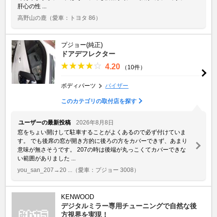
肝心の性 ...
高野山の鹿
（愛車：トヨタ 86）
プジョー(純正)
ドアデフレクター
4.20
（10件）
ボディパーツ
バイザー
このカテゴリの取付店を探す
ユーザーの最新投稿
2026年8月8日
窓をちょい開けして駐車することがよくあるので必ず付けていま
す。 でも後席の窓が開き方的に後ろの方をカバーできず、あまり
意味が無さそうです。 207の時は後端が丸っこくてカバーできな
い範囲がありました ...
you_san_207→20 ...
（愛車：プジョー 3008）
KENWOOD
デジタルミラー専用チューニングで自然な後
方視界を実現！