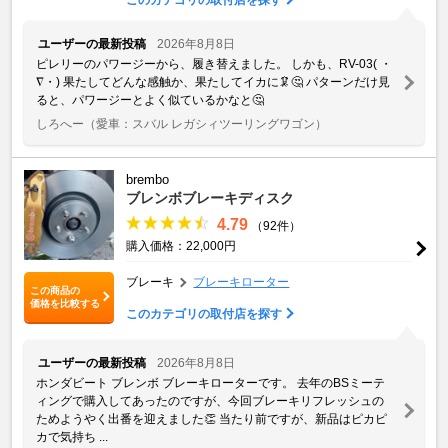
ユーザーの最新投稿
2026年8月8日
ピレリーのパワージーから、履き替えました。 しかも、RV-03( ・
∇・) 果たしてどんな感触か、果たしてイカに🦑🤔 パターンだけ見
ると、パワージーとよく似ているかなと🤔
しろへー
（愛車：スバル レガシィツーリングワゴン）
brembo
ブレンボブレーキディスク
4.79
（92件）
購入価格：22,000円
ブレーキ
ブレーキローター
この商品の
価格を比較する
このカテゴリの取付店を探す
ユーザーの最新投稿
2026年8月8日
ホンダビート ブレンボ ブレーキローターです。 去年のBSミーテ
ィングで購入してあったのですが、今回ブレーキリフレッシュの
ためようやく出番を迎えました👏 当たり前ですが、新品はピカピ
カで気持ち ...