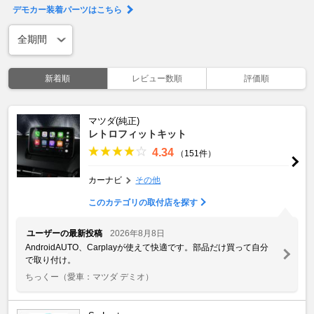
デモカー装着パーツはこちら
新着順
レビュー数順
評価順
マツダ(純正)
レトロフィットキット
4.34
（151件）
カーナビ
その他
このカテゴリの取付店を探す
ユーザーの最新投稿
2026年8月8日
AndroidAUTO、Carplayが使えて快適です。部品だけ買って自分
で取り付け。
ちっくー
（愛車：マツダ デミオ）