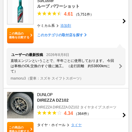
SurLuster
ループ パワーショット
4.61
（5,751件）
ケミカル系
添加剤
この商品の
このカテゴリの取付店を探す
価格を比較する
ユーザーの最新投稿
2026年8月8日
直噴エンジンということで、半年ごとに使用しております。 今回
は車検のOIL交換のすぐ後に施工。 （走行距離 約53800kmに
て）
mamoru3
（愛車：スズキ スイフトスポーツ）
DUNLOP
DIREZZA DZ102
DIREZZA
DIREZZA DZ102
タイヤタイプ:スポーツ
4.34
（364件）
タイヤ・ホイール
タイヤ
この商品の
価格を比較する