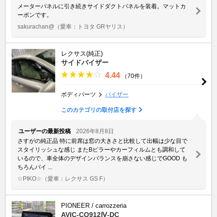
メーターパネルに引き続きサイドダクトパネルを装着。マットカ
ーボンです。
sakurachan@
（愛車：トヨタ GRヤリス）
レクサス(純正)
サイドバイザー
4.44
（70件）
ボディパーツ
バイザー
このカテゴリの取付店を探す
ユーザーの最新投稿
2026年8月8日
さすがの純正品 特に前席は窓の大きさと比較して出幅は少な目で
スタイリッシュな感じ またBピラーやカーフィルムとも調和して
いるので、車全体のデザインバランスを崩さない感じでGOOD も
ちろんバイ ...
☆PIKO☆
（愛車：レクサス GS F）
PIONEER / carrozzeria
AVIC-CQ912Ⅳ-DC