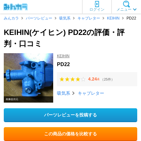
ログイン
メニュー
みんカラ
パーツレビュー
吸気系
キャブレター
KEIHIN
PD22
KEIHIN(ケイヒン) PD22の評価・評
判・口コミ
KEIHIN
PD22
4.24
（25件）
点
吸気系
キャブレター
画像提供元
パーツレビューを投稿する
この商品の価格を比較する