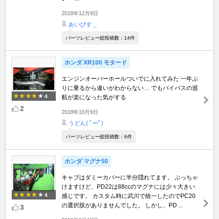
2018年12月9日
あいびす＿
パーツレビュー総投稿数：14件
ホンダ XR100 モタード
エンジンオーバーホールついでに入れてみた 一年ぶ
りに乗るから違いがわからない… でもバイパスの巡
4
航が楽になった気がする
2
2018年10月9日
うどん( ﾟーﾟ)
パーツレビュー総投稿数：6件
ホンダ マグナ50
キャブはダミーカバーに半分隠れてます。 ぶっちゃ
けますけど、PD22は88ccのマグナには少々大きい
4
感じです。 カスタム時に武川で統一したのでPC20
の選択肢がありませんでした。 しかし、PD ...
3