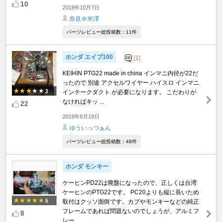
10
2019年10月7日
奈良＠米澤
パーツレビュー総投稿数：11件
ホンダ エイプ100
[1]
KEIHIN PTG22 made in china インマニ内径が22だ
ったので 別途 アクセルワイヤー ハイスロ インマニ
3
インテークダクト が必要になります。 こだわりが
なければキッ ...
22
2019年8月19日
ゆういっつぁん
パーツレビュー総投稿数：49件
ホンダ モンキー
ケーヒンPD22は廃盤になったので、正しくは台湾
ケーヒンのPTG22です。 PC20よりも縦に長いため
5
取付はクッソ面倒です。カブやモンキーなどの純正
フレームであれば問題ないのでしょうが、アルミフ
8
レー ...