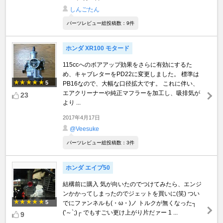
しんごたん
パーツレビュー総投稿数：9件
ホンダ XR100 モタード
115ccへのボアアップ効果をさらに有効にするた
め、キャブレターをPD22に変更しました。 標準は
5
PB16なので、大幅な口径拡大です。 これに伴い、
エアクリーナーや純正マフラーを加工し、吸排気が
23
より ...
2017年4月17日
@Veesuke
パーツレビュー総投稿数：3件
ホンダ エイプ50
結構前に購入 気が向いたのでつけてみたら、エンジ
ンかかってしまったのでジェットを買いに(笑) つい
5
でにファンネルも(・ω・)ノ トルクが無くなった┐
('～`;)┌ でもすごい更け上がり片だァー 1 ...
9