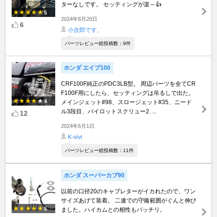
ターなしです。 セッティングが楽～👍️
5
2024年8月20日
6
小次郎です。
パーツレビュー総投稿数：9件
ホンダ エイプ100
CRF100F純正のPDC3LB型。 周辺パーツを全てCR
F100F用にしたら、セッティングは吊るしで出た。
4
メインジェット#98、スロージェット#35、ニード
ル3段目、パイロットスクリュー2. ...
12
2024年6月1日
K-vivi
パーツレビュー総投稿数：11件
ホンダ スーパーカブ90
以前の口径20のキャブレターがイカれたので、ワン
サイズあげて装着。 二速での守備範囲がぐんと伸び
5
ました。ハイカムとの相性もバッチリ。