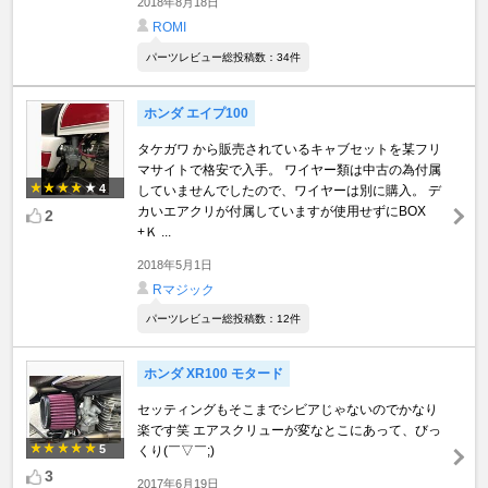
2018年8月18日
ROMI
パーツレビュー総投稿数：34件
ホンダ エイプ100
タケガワ から販売されているキャブセットを某フリ
マサイトで格安で入手。 ワイヤー類は中古の為付属
4
していませんでしたので、ワイヤーは別に購入。 デ
カいエアクリが付属していますが使用せずにBOX
2
+Ｋ ...
2018年5月1日
Rマジック
パーツレビュー総投稿数：12件
ホンダ XR100 モタード
セッティングもそこまでシビアじゃないのでかなり
楽です笑 エアスクリューが変なとこにあって、びっ
5
くり(￣▽￣;)
3
2017年6月19日