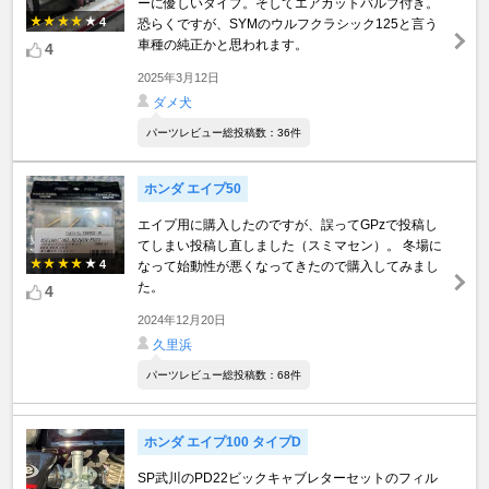
ーに優しいタイプ。そしてエアカットバルブ付き。
4
恐らくですが、SYMのウルフクラシック125と言う
車種の純正かと思われます。
4
2025年3月12日
ダメ犬
パーツレビュー総投稿数：36件
ホンダ エイプ50
エイプ用に購入したのですが、誤ってGPzで投稿し
てしまい投稿し直しました（スミマセン）。 冬場に
4
なって始動性が悪くなってきたので購入してみまし
た。
4
2024年12月20日
久里浜
パーツレビュー総投稿数：68件
ホンダ エイプ100 タイプD
SP武川のPD22ビックキャブレターセットのフィル