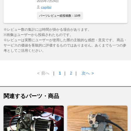
2015年7月24日
capital
パーツレビュー総投稿数：10件
※レビュー数の集計には時間が掛かる場合があります。
※画像はユーザーから投稿されたものです。
※レビューは実際にユーザーが使用した際の主観的な感想・意見です。 商品・
サービスの価値を客観的に評価するものではありません。あくまでも一つの参
考としてご活用ください。
<
前へ
｜
1
｜
2
｜
次へ
>
関連するパーツ・商品