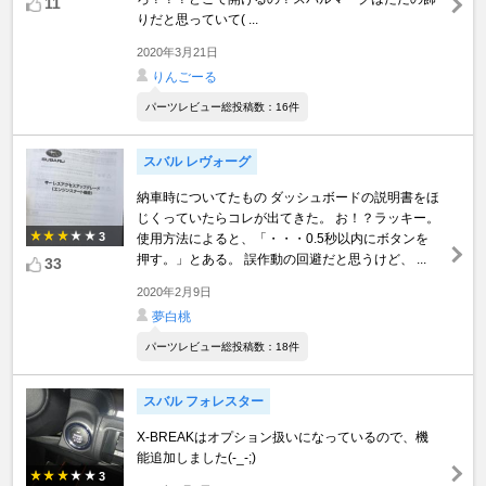
11
りだと思っていて( ...
2020年3月21日
りんごーる
パーツレビュー総投稿数：16件
スバル レヴォーグ
納車時についてたもの ダッシュボードの説明書をほ
じくっていたらコレが出てきた。 お！？ラッキー。
3
使用方法によると、「・・・0.5秒以内にボタンを
押す。」とある。 誤作動の回避だと思うけど、 ...
33
2020年2月9日
夢白桃
パーツレビュー総投稿数：18件
スバル フォレスター
X-BREAKはオプション扱いになっているので、機
能追加しました(-_-;)
3