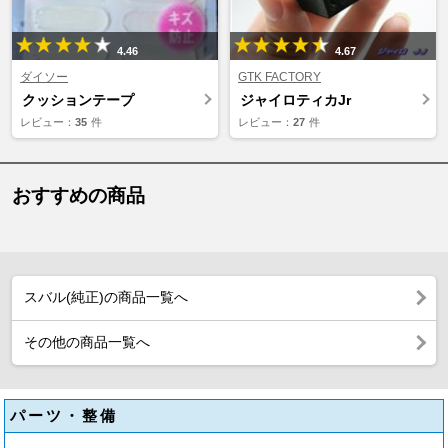
4.46
4.67
ダイソー
GTK FACTORY
クッションテープ
ジャイロティカJr
レビュー：
35
件
レビュー：
27
件
おすすめの商品
スバル(純正)の商品一覧へ
その他の商品一覧へ
パーツ・整備