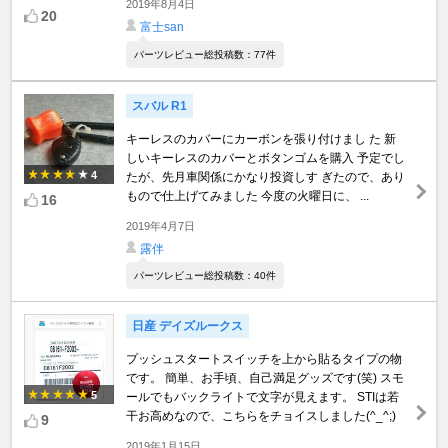
2019年8月4日
20
富士san
パーツレビュー総投稿数：77件
スバル R1
キーレスのカバーにカーボンを張り付けまし た 新
しいキーレスのカバーとボタンゴムを購入 予定でし
4
たが、先月車関係にかなり投資しす ぎたので、あり
もので仕上げてみました 今度の火曜日に、 ...
16
2019年4月7日
露伴
パーツレビュー総投稿数：40件
日産 デイズルークス
プッシュスタートスイッチを上から貼るタイプの物
です。 簡単、お手頃、自己満足グッズです(笑) スモ
5
ールでもバックライトで文字が見えます。 STIは若
干お高めなので、こちらをチョイスしました(^_^;)
9
2019年1月15日