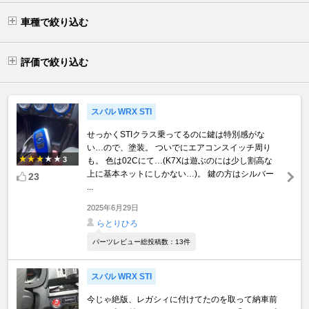
車種で絞り込む
評価で絞り込む
スバル WRX STI
せっかくSTIクラス乗ってるのに鍵は特別感がな
い…ので、塗装。 ついでにエアコンスイッチ周り
3
も。 色は02Cにて…(K7Xは遊ぶのには少し割高な
上に基本ネットにしかない…)。 鍵の方はシルバー
23
...
2025年6月29日
らとりひろ
パーツレビュー総投稿数：13件
スバル WRX STI
今じゃ絶版、レガシィに付けてたのを取って納車前