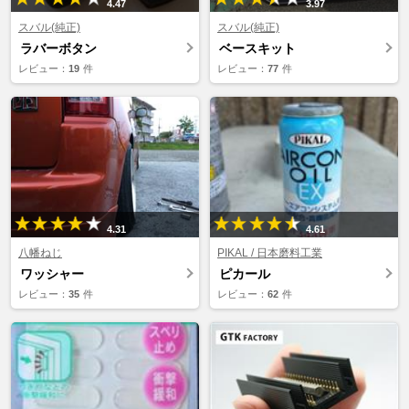
4.47
3.97
スバル(純正)
スバル(純正)
ラバーボタン
ベースキット
レビュー：
19
件
レビュー：
77
件
4.31
4.61
八幡ねじ
PIKAL / 日本磨料工業
ワッシャー
ピカール
レビュー：
35
件
レビュー：
62
件