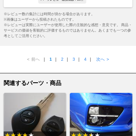
※レビュー数の集計には時間が掛かる場合があります。
※画像はユーザーから投稿されたものです。
※レビューは実際にユーザーが使用した際の主観的な感想・意見です。 商品・
サービスの価値を客観的に評価するものではありません。あくまでも一つの参
考としてご活用ください。
<
前へ
｜
1
｜
2
｜
3
｜
4
｜
次へ
>
関連するパーツ・商品