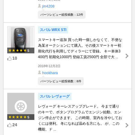
jin4208
パーツレビュー総投稿数：12件
スバル WRX STI
スマートキー追加 買った時一個しかなくて、不便な
為某オークションにて購入。その後スマートキー初
5
期化代行を利用してディラーにて登録。 キー単体3
400円 初期化1000円 登録工賃2500円 全部で大 ...
10
2018年12月2日
hookhara
パーツレビュー総投稿数：8件
スバル レヴォーグ
レヴォーグ キーレスアップグレード。 今まで通り
のキーで、ボタンプログラムでエンジン始動、エン
5
ジン停止ができます。 この時期、室内を冷やしてお
くには便利。 冬になれば温める方にも。 が、この
24
機能、ド ...