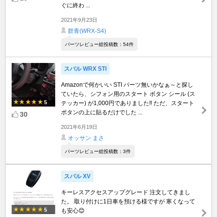
ぐに終わ ...
2021年9月23日
群青(WRX-S4)
パーツレビュー総投稿数：54件
スバル WRX STI
Amazonで何かいい STI パーツ無いかなぁ～と探し
ていたら、シフォン用のスタート ボタン シール (ス
5
テッカー) が1,000円でありました‼️ ただ、スタート
ボタンの上に貼るだけでした ...
30
2021年6月19日
オッサン まさ
パーツレビュー総投稿数：3件
スバル XV
キーレスアクセスアップグレード 注文してきまし
た。 取り付けに1日車を預ける様ですが 寒くなって
5
も安心😊