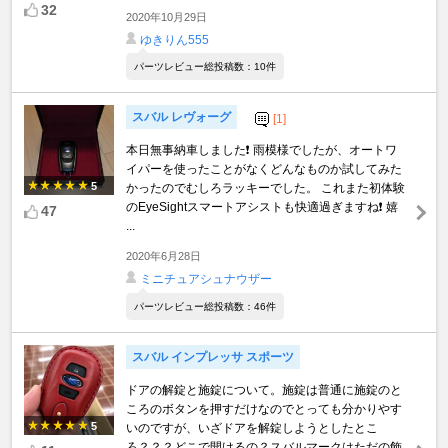
32
2020年10月29日
ゆきりん555
パーツレビュー総投稿数：10件
スバル レヴォーグ
[1]
本日無事納車しました❗ 雨模様でしたが、オートワ
イパーを使ったことがなくどんなものか試してみた
5
かったのでむしろラッキーでした。 これまた初体験
のEyeSightスマートアシストも快適過ぎますね❗ 嬉
47
...
2020年6月28日
ミニチュアシュナウザー
パーツレビュー総投稿数：46件
スバル インプレッサ スポーツ
ドアの解錠と施錠について。施錠は普通に施錠のと
ころのボタンを押すだけなのでとっても分かりやす
5
いのですが、いざドアを解錠しようとしたとこ
ろ？？？どこで開けるの？スバルマークはただの飾