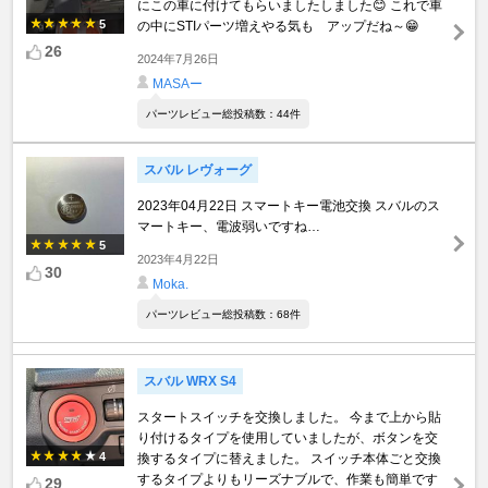
にこの車に付けてもらいましたしました😊 これで車
5
の中にSTIパーツ増えやる気も゙アップだね～😁
26
2024年7月26日
MASAー
パーツレビュー総投稿数：44件
スバル レヴォーグ
2023年04月22日 スマートキー電池交換 スバルのス
マートキー、電波弱いですね…
5
2023年4月22日
30
Moka.
パーツレビュー総投稿数：68件
スバル WRX S4
スタートスイッチを交換しました。 今まで上から貼
り付けるタイプを使用していましたが、ボタンを交
4
換するタイプに替えました。 スイッチ本体ごと交換
するタイプよりもリーズナブルで、作業も簡単です
29