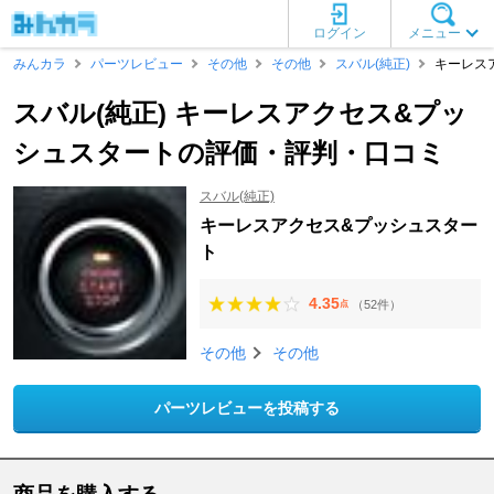
ログイン
メニュー
みんカラ
パーツレビュー
その他
その他
スバル(純正)
キーレス
スバル(純正) キーレスアクセス&プッ
シュスタートの評価・評判・口コミ
スバル(純正)
キーレスアクセス&プッシュスター
ト
4.35
（52件）
点
その他
その他
パーツレビューを投稿する