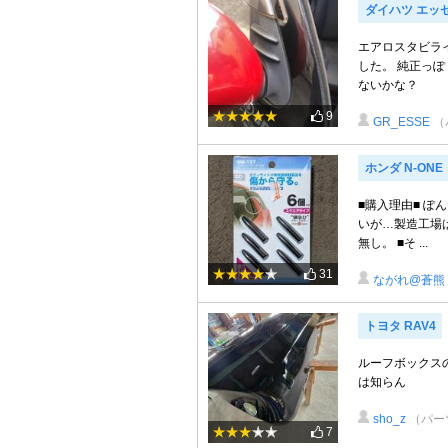
ダイハツ エッ
エアロスタビラ
した。 純正っ
ないかな？
9
GR_ESSE
（
ホンダ N-ONE
■購入理由■ ぽん
いが…製造工場は
無し。 ■そ ...
31
ながれ@蒼熊
トヨタ RAV4
ルーフボックスの
は知らん
sho_z
（パー
7