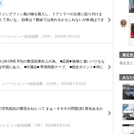
セ
イジングフィン風の物を購入し、ドアミラーの台座に貼り付けま
ぽくて良いな。 効果は？数値では表れるかもしれないが体感はでき
パーツレビュー総投稿数：31件）
2026年7月11日
最近見
た(N-ONE RS)の整流効果向上の為。 ■品質■ 偽物と違いバリもな
最近見た
中国にあり。 ■付属品■ 専用両面テープ。 ■残念ポイント■ 特に
あなた
（パーツレビュー総投稿数：216件）
2026年7月10日
空気抵抗の整流をねらって まぁ～キモチの問題(笑) 変化あるか
ツレビュー総投稿数：7件）
2026年6月14日