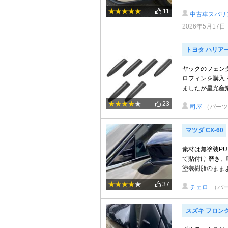
11
中古車スバリス
2026年5月17日
トヨタ ハリア
ヤックのフェン
ロフィンを購入
ましたが星光産業
23
司屋
（パーツ
マツダ CX-60
素材は無塗装P
て貼付け 磨き
塗装樹脂のままよ
37
チェロ.
（パ
スズキ フロン