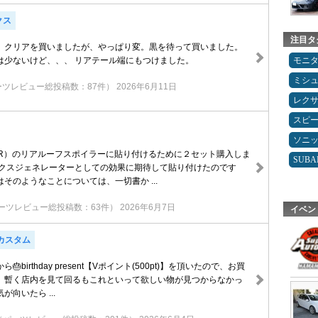
クス
注目タ
、クリアを買いましたが、やっぱり変。黒を待って買いました。
モニ
は少ないけど、、、 リアテール端にもつけました。
ミシ
ーツレビュー総投稿数：87件）
2026年6月11日
レク
スピ
ソニ
8R）のリアルーフスポイラーに貼り付けるために２セット購入しま
SUBA
ックスジェネレーターとしての効果に期待して貼り付けたのです
そのようなことについては、一切書か ...
ーツレビュー総投稿数：63件）
2026年6月7日
イベン
Xカスタム
birthday present【Vポイント(500pt)】を頂いたので、お買
、暫く店内を見て回るもこれといって欲しい物が見つからなかっ
向いたら ...