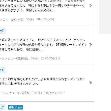
ェネレーター になるかなっと思いって装着です、トヨタ車やダイ
採用されてますよね、特にトヨタ車はミラー周りやテールやヘッ
されてますよね、 風切り音が減るみた ...
レビュー総投稿数：55件）
2026年5月5日
ーグ
名前を冠したエアロフィン。 付け方を工夫することで、ボルテッ
ターとして空力改善の効果を得られます。 STI謹製ゲートサイドフ
備してみたもの。 巷に氾濫し ...
ーツレビュー総投稿数：38件）
2026年5月2日
セイ
)でそこそこ効果を感じられたので、より高速域で走行するオデッセイ
期待して取り付けてみました♪
ーツレビュー総投稿数：246件）
2026年4月28日
ーグ