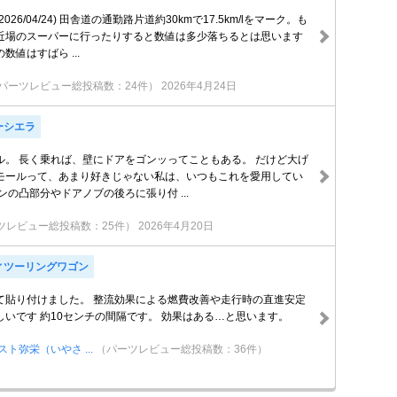
26/04/24) 田舎道の通勤路片道約30kmで17.5km/lをマーク。も
近場のスーパーに行ったりすると数値は多少落ちるとは思います
値はすばら ...
パーツレビュー総投稿数：24件）
2026年4月24日
ーシエラ
ル。 長く乗れば、壁にドアをゴンッってこともある。 だけど大げ
モールって、あまり好きじゃない私は、いつもこれを愛用してい
ンの凸部分やドアノブの後ろに張り付 ...
ツレビュー総投稿数：25件）
2026年4月20日
ィツーリングワゴン
て貼り付けました。 整流効果による燃費改善や走行時の直進安定
いです 約10センチの間隔です。 効果はある…と思います。
ト弥栄（いやさ ...
（パーツレビュー総投稿数：36件）