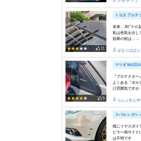
デカ-チワワ
トヨタ アルテ
本来… Bﾋﾟﾗ
私は色気を出してﾙ
効果の程は… ...
11
なな☆ぱぱぷ
マツダ MAZDA
『プロテクター
よくある『ボル
け雰囲気ですが
5
らんぷきん＠
スバル レガシ
既にリヤスポイ
ピラー両サイド
は不明です