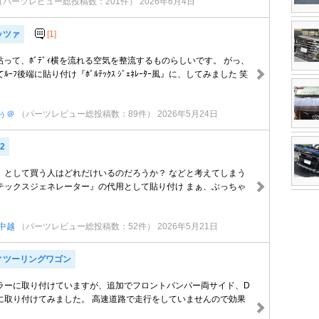
（パーツレビュー総投稿数：201件）
2026年6月4日
ッツァ
[1]
ｰに貼って、ﾎﾞﾃﾞｨ横を流れる空気を整流するものらしいです。 がっ、
ｰﾌ後端に貼り付け『ﾎﾞﾙﾃｯｸｽ ｼﾞｪﾈﾚｰﾀｰ風』に、してみました 笑
ぅ＠
（パーツレビュー総投稿数：89件）
2026年5月24日
2
』として買う人はどれだけいるのだろうか？ などと考えてしまう
テックスジェネレーター』の代用として貼り付け まぁ、ぶっちゃ
中越
（パーツレビュー総投稿数：52件）
2026年5月21日
ィツーリングワゴン
ラーに取り付けていますが、追加でフロントバンパー両サイド、D
に取り付けてみました。 高速道路で走行をしていませんので効果