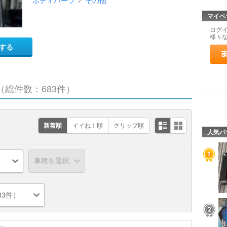
ボディパーツ
その他
マイペ
ログ
様々
する
（総件数：683件）
新着順
イイね！順
クリップ順
人気パ
83件）