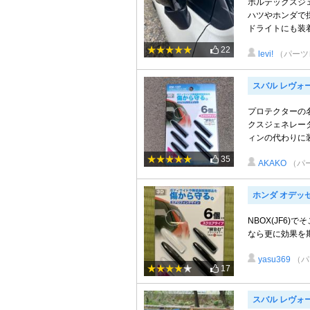
ボルテックスジ
ハツやホンダで
ドライトにも装着
22
levi!
（パーツ
スバル レヴォ
プロテクターの
クスジェネレー
ィンの代わりに装
35
AKAKO
（パ
ホンダ オデッ
NBOX(JF6
なら更に効果を
yasu369
（パ
17
スバル レヴォ