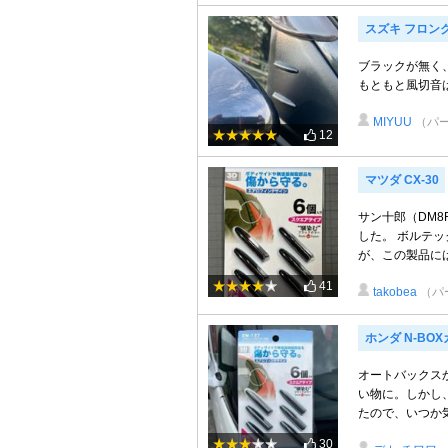
スズキ フロン
ブラックが無く
もともと風切音
MIYUU
（パ
12
マツダ CX-30
サン十郎（DM
した。 ボルテ
が、この製品には
41
takobea
（パ
ホンダ N-BO
オートバックスから
い物に。しかし
たので、いつか気が
30