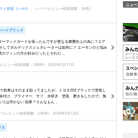
ニュー
ト弥栄（いやさ ...
（パーツレビュー総投稿数：36件）
ーハイブリッド
ダーマッドガードを張ったんですが更なる燃費向上の為に？エア
 そしてボルテックスジェネレーターは如何に？ エーモンのと悩み
のフィンの方が好みだったとそれだ ...
レビュー総投稿数：190件）
2026年5月17日
Uで前車はそのまま貼ってましたが、トヨタ202ブラックで塗装し
、味付け、プライマー、サフ、水研ぎ、塗装、磨きをしたので、無
りは浮かない 効果？そんなもん ...
ーツレビュー総投稿数：146件）
2026年5月13日
クス