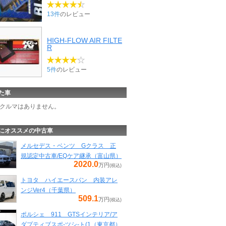
13件
のレビュー
HIGH-FLOW AIR FILTE
R
5件
のレビュー
た車
クルマはありません。
にオススメの中古車
メルセデス・ベンツ Gクラス 正
規認定中古車/EQケア継承（富山県）
2020.0
万円
(税込)
トヨタ ハイエースバン 内装アレ
ンジVer4（千葉県）
509.1
万円
(税込)
ポルシェ 911 GTSインテリア/ア
ダプティブスポ-ツシ-ト(1（東京都）