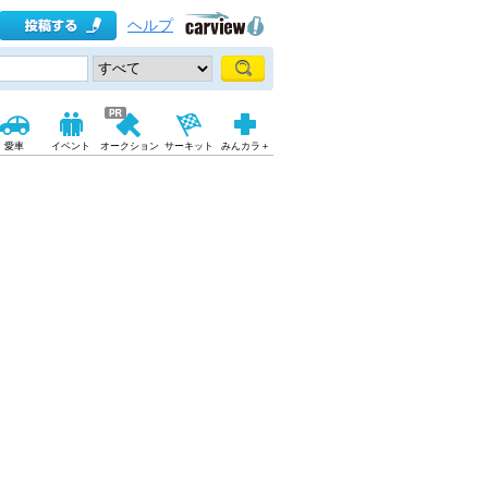
ヘルプ
愛車
イベント
オークション
サーキット
みんカラ＋