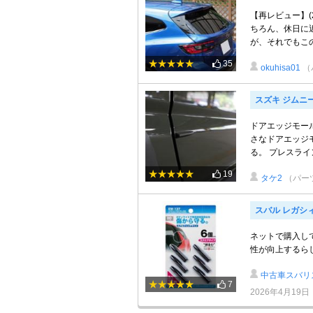
【再レビュー】(20
ちろん、休日に
が、それでもこの数
35
okuhisa01
（
スズキ ジムニ
ドアエッジモー
さなドアエッジ
る。 プレスライ
19
タケ2
（パー
スバル レガシ
ネットで購入し
性が向上するらし
中古車スバリス
7
2026年4月19日