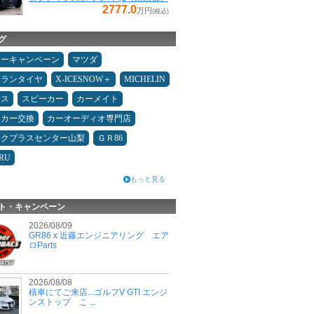
2777.0
万円
(税込)
グ
ターキャンペーン
マツダ
ュランタイヤ
X-ICESNOW＋
MICHELIN
サス
スピーカー
カーメイト
ーカー交換
カーオーディオ専門店
ックプラスセンター山梨
ＧＲ86
RU
もっと見る
ト・キャンペーン
2026/08/09
GR86 x 近藤エンジニアリング エア
ロParts
2026/08/08
積車にてご来店...ゴルフⅤ GTI エンジ
ンストップ こ ...