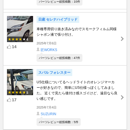
パーツレビュー総投稿数：10件
日産 セレナハイブリッド
車種専用切り抜き済みなのでスモークフィルム同様
シャボン液で張り付け。
4
2025年7月6日
14
匠WORKS
パーツレビュー総投稿数：47件
スバル フォレスター
US仕様についてるヘッドライトのオレンジマーカ
ーが好きなので、簡単にUS仕様っぽくしてみまし
5
た。 近くで見たら後付け感スゴイけど、遠目なら良
い感じです。
17
2025年7月4日
SUZURIN
パーツレビュー総投稿数：5件