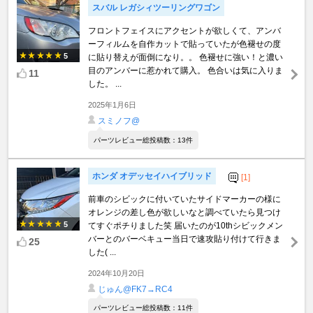
スバル レガシィツーリングワゴン
フロントフェイスにアクセントが欲しくて、アンバ
ーフィルムを自作カットで貼っていたが色褪せの度
5
に貼り替えが面倒になり。。 色褪せに強い！と濃い
目のアンバーに惹かれて購入。 色合いは気に入りま
11
した。 ...
2025年1月6日
スミノフ@
パーツレビュー総投稿数：13件
ホンダ オデッセイハイブリッド
[1]
前車のシビックに付いていたサイドマーカーの様に
オレンジの差し色が欲しいなと調べていたら見つけ
5
てすぐポチりました笑 届いたのが10thシビックメン
バーとのバーベキュー当日で速攻貼り付けて行きま
25
した( ...
2024年10月20日
じゅん@FK7→RC4
パーツレビュー総投稿数：11件