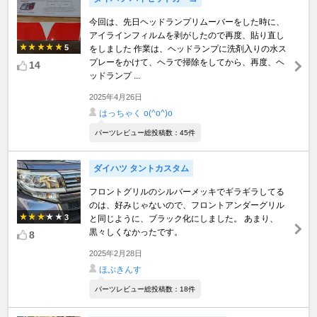
今回は、先日ヘッドランプリムーバーをした時に、
アイラインフィルムを剥がしたので再度、貼り直し
5
をしました 作業は、ヘッドランプに洗剤入りの水ス
プレーをかけて、ヘラで掃除をしてから、再度、ヘ
14
ッドランプ ...
2025年4月26日
はっちゃく o(^o^)o
パーツレビュー総投稿数：45件
ダイハツ タントカスタム
フロントグリルのシルバーメッキでギラギラしてる
のは、好みじゃないので、フロントアンダーグリル
3
と同じように、ブラック化にしました。 あまり、
黒々しくなかったです。
8
2025年2月28日
ほぷきんす
パーツレビュー総投稿数：18件