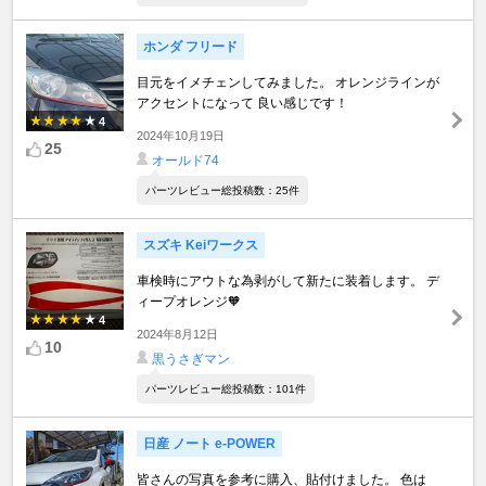
ホンダ フリード
目元をイメチェンしてみました。 オレンジラインが
アクセントになって 良い感じです！
4
2024年10月19日
25
オールド74
パーツレビュー総投稿数：25件
スズキ Keiワークス
車検時にアウトな為剥がして新たに装着します。 デ
ィープオレンジ🧡
4
2024年8月12日
10
黒うさぎマン
パーツレビュー総投稿数：101件
日産 ノート e-POWER
皆さんの写真を参考に購入、貼付けました。 色は