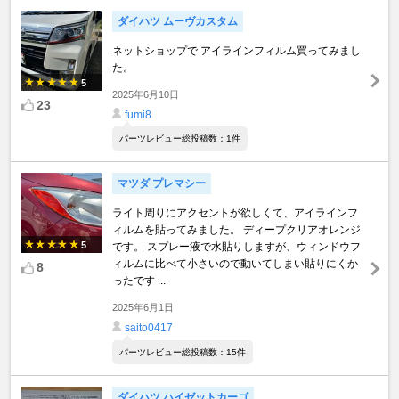
ダイハツ ムーヴカスタム
ネットショップで アイラインフィルム買ってみまし
た。
5
2025年6月10日
23
fumi8
パーツレビュー総投稿数：1件
マツダ プレマシー
ライト周りにアクセントが欲しくて、アイラインフ
ィルムを貼ってみました。 ディープクリアオレンジ
5
です。 スプレー液で水貼りしますが、ウィンドウフ
ィルムに比べて小さいので動いてしまい貼りにくか
8
ったです ...
2025年6月1日
saito0417
パーツレビュー総投稿数：15件
ダイハツ ハイゼットカーゴ