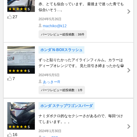
赤、とても似合っています。 最後まで迷った青でも
5
似合いそう…。
27
2024年5月26日
machiko@k12
パーツレビュー総投稿数：38件
ホンダ N-BOXスラッシュ
ずっと貼りたかったアイラインフィルム。カラーは
ディープオレンジです。 見た目引き締まったかな😀
5
2024年5月5日
7
あっきーR
パーツレビュー総投稿数：1件
ホンダ ステップワゴンスパーダ
ナミダボクロ的なセクシーさがあるので、毎回つけ
てしまいます。。。
5
2024年1月30日
16