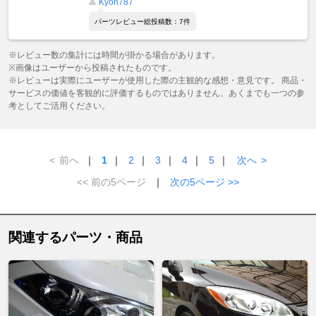
Kyon787
パーツレビュー総投稿数：7件
※レビュー数の集計には時間が掛かる場合があります。
※画像はユーザーから投稿されたものです。
※レビューは実際にユーザーが使用した際の主観的な感想・意見です。 商品・
サービスの価値を客観的に評価するものではありません。あくまでも一つの参
考としてご活用ください。
<
前へ
｜
1
｜
2
｜
3
｜
4
｜
5
｜
次へ
>
<< 前の5ページ
｜
次の5ページ >>
関連するパーツ・商品