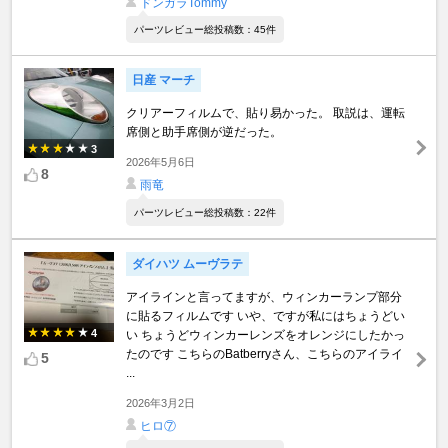
ドンガラTommy
パーツレビュー総投稿数：45件
日産 マーチ
クリアーフィルムで、貼り易かった。 取説は、運転
席側と助手席側が逆だった。
3
2026年5月6日
8
雨竜
パーツレビュー総投稿数：22件
ダイハツ ムーヴラテ
アイラインと言ってますが、ウィンカーランプ部分
に貼るフィルムです いや、ですが私にはちょうどい
4
い ちょうどウィンカーレンズをオレンジにしたかっ
たのです こちらのBatberryさん、こちらのアイライ
5
...
2026年3月2日
ヒロ⑦