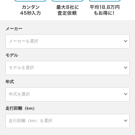
メーカー
モデル
年式
走行距離（km）