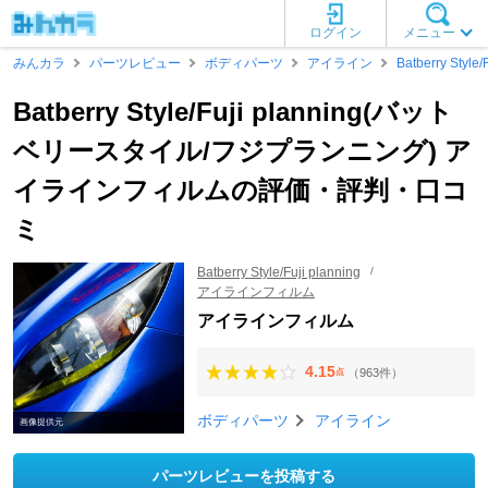
ログイン
メニュー
みんカラ
パーツレビュー
ボディパーツ
アイライン
Batberry Style/
Batberry Style/Fuji planning(バット
ベリースタイル/フジプランニング) ア
イラインフィルムの評価・評判・口コ
ミ
Batberry Style/Fuji planning
アイラインフィルム
アイラインフィルム
4.15
（963件）
点
ボディパーツ
アイライン
画像提供元
パーツレビューを投稿する