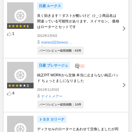
日産 ルークス
良く効きます！ダストが酷いけど（(-_-;) 商品名は
間違っている可能性があります。スイマセン。 価格
5
はローターとセットです
1
2012年2月6日
inareo(旧Sereoo ...
パーツレビュー総投稿数：63件
日産 プレサージュ
[1]
純正PIT WORKから交換 本当に止まらない純正パッ
ド ちょっとましになりました
3
2011年11月5日
4
ナイトメアー
パーツレビュー総投稿数：10件
トヨタ カリーナ
ディクセルのローターとあわせて交換しましたが同