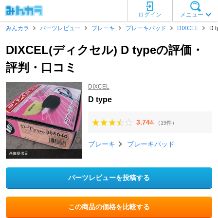
ログイン
メニュー
みんカラ
パーツレビュー
ブレーキ
ブレーキパッド
DIXCEL
D t
DIXCEL(ディクセル) D typeの評価・
評判・口コミ
DIXCEL
D type
3.74
（19件）
点
ブレーキ
ブレーキパッド
画像提供元
パーツレビューを投稿する
この商品の価格を比較する