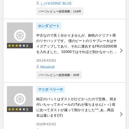
しげ＠SONIC BLUE
パーツレビュー総投稿数：118件
ホンダ ビート
中古なので良く分かりませんが、銅色のドリフト用
のリヤパッドです。 僕のビートのリヤブレーキはサ
3
イズアップしてあり、それに適合するFRのS2000用
を入れました。 S2000ではそれほど効かなかった ...
2011年4月9日
Masahall
パーツレビュー総投稿数：30件
マツダ ベリーサ
純正のパットはダストがひどかったので交換。 焼き
付いちゃってホイールの汚れが落ちません(＞＜) 前
3
に比べてダストが減って助かりました^^; あ…商品
名は違います(汗)
2010年4月4日