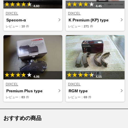
4.60
4.45
DIXCEL
DIXCEL
Specom-α
K Premium (KP) type
レビュー：
10
件
レビュー：
271
件
4.06
4.65
DIXCEL
DIXCEL
Premium Plus type
RGM type
レビュー：
83
件
レビュー：
69
件
おすすめの商品