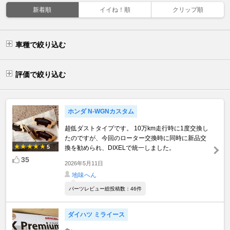
新着順
イイね！順
クリップ順
車種で絞り込む
評価で絞り込む
ホンダ N-WGNカスタム
超低ダストタイプです。 10万km走行時に1度交換し
たのですが、今回のローター交換時に同時に新品交
5
換を勧められ、DIXELで統一しました。
35
2026年5月11日
地味へん
パーツレビュー総投稿数：46件
ダイハツ ミライース