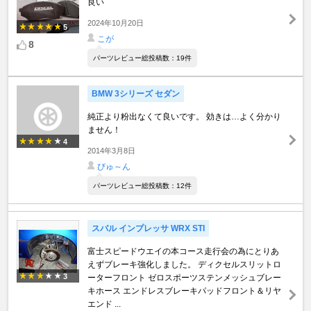
良い
2024年10月20日
5
こが
8
パーツレビュー総投稿数：19件
BMW 3シリーズ セダン
純正より粉出なくて良いです。 効きは…よく分かり
ません！
4
2014年3月8日
びゅ～ん
パーツレビュー総投稿数：12件
スバル インプレッサ WRX STI
富士スピードウエイの本コース走行会の為にとりあ
えずブレーキ強化しました。 ディクセルスリットロ
3
ーターフロント ゼロスポーツステンメッシュブレー
キホース エンドレスブレーキパッドフロント＆リヤ
エンド ...