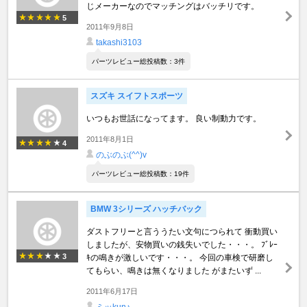
じメーカーなのでマッチングはバッチリです。
5
2011年9月8日
takashi3103
パーツレビュー総投稿数：3件
スズキ スイフトスポーツ
いつもお世話になってます。 良い制動力です。
2011年8月1日
4
のぶのぶ(^^)v
パーツレビュー総投稿数：19件
BMW 3シリーズ ハッチバック
ダストフリーと言ううたい文句につられて 衝動買い
しましたが、安物買いの銭失いでした・・・。 ﾌﾞﾚｰ
3
ｷの鳴きが激しいです・・・。 今回の車検で研磨し
てもらい、鳴きは無くなりました がまたいず ...
2011年6月17日
ミッkun♪