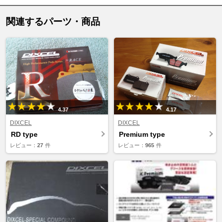
関連するパーツ・商品
4.37
4.17
DIXCEL
DIXCEL
RD type
Premium type
レビュー：
27
件
レビュー：
965
件