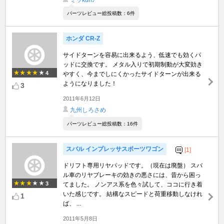
パーツレビュー総投稿数：6件
ホンダ CR-Z
サイドターンを容易に出来るよう、低速でも効くパ
ッドに交換です。 メタル入りで初期制動が大変効き
4
やすく、今までしにくかったサイドターンが出来る
ようになりました！
3
2011年6月12日
九州しろさめ
パーツレビュー総投稿数：16件
スバル インプレッサスポーツワゴン
[1]
ドリフト専用リヤパッドです。（現在は廃盤） スバ
ル車のリヤブレーキの効きの悪さには、昔から困っ
3
てました。 ノンアス系を色々試して、ココに行き着
いた感じです。 結構なスピードと荷重移動しなけれ
1
ば、 ...
2011年5月8日