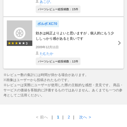
あこび。
パーツレビュー総投稿数：15件
ボルボ XC70
効きは純正よりよいと思いますが，個人的にもう少
ししっかり感があると良いです
3
2009年12月11日
たむたか
パーツレビュー総投稿数：12件
※レビュー数の集計には時間が掛かる場合があります。
※画像はユーザーから投稿されたものです。
※レビューは実際にユーザーが使用した際の主観的な感想・意見です。 商品・
サービスの価値を客観的に評価するものではありません。あくまでも一つの参
考としてご活用ください。
<
前へ
｜
1
｜
2
｜
次へ
>