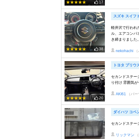
17
スズキ スイフ
軽井沢で行われ
ル、エアコンパ
き締まりました。流石
38
nekohachi
（
トヨタ プリウ
セカンドステー
り付け 雰囲気が
AKI61
（パー
20
ダイハツ コペ
セカンドステー
リックマン
（