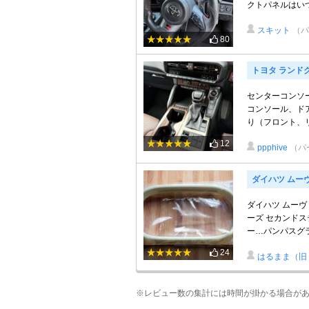
クトパネルはい
スキット
（パ
80
トヨタ ランドク
センターコンソ
コンソール、ド
り（フロント、リ
12
ppphive
（パ
ダイハツ ムー
ダイハツ ムーヴ 
ーズ セカンドス
ー…パンパスグラス 
24
はるまま（旧
※レビュー数の集計には時間が掛かる場合が