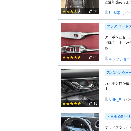
と違和感ありま
28
U-太郎
（パー
マツダ ロード
クーポンとセー
で購入しました
👍
65
キングジョー
スバル レヴォ
カーボン柄が気
す。
VNH_E
（パ
41
トヨタ GRヤリ
マッドブラック