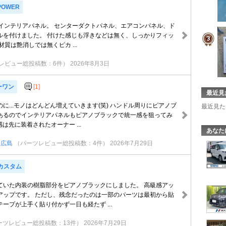
POWER
ageのインテリアパネル。 センターダクトパネル、エアコンパネル、ド
ルを付けました。 付けた感じも浮きなどは無く、しっかりフィッ
材質は艶消しでは無くピカ ...
レビュー総投稿数：6件）
2026年8月3日
ーワン
[1]
最近見
に...モノはどんどん増えていきます(笑) ハンドル周りにピアノブ
最近見た
あるのでインテリアパネルもピアノブラックで統一感を狙ってみ
感は先に装着されたオーナー ...
あなた
2@広島
（パーツレビュー総投稿数：4件）
2026年7月29日
Xカスタム
ていた内装の樹脂部分をピアノブラックにしました。 高級感アッ
アップです。 ただし、残念だったのは一部のパーツは最初から貼
ープが上手く貼り付かず一日も経たず ...
ーツレビュー総投稿数：13件）
2026年7月29日