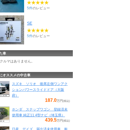
5件
のレビュー
SE
5件
のレビュー
た車
クルマはありません。
にオススメの中古車
スズキ ソリオ 後席左側ワンアク
ションパワースライドドア（大阪
府）
187.0
万円
(税込)
ホンダ ステップワゴン 登録済未
使用車 純正11.4型ナビ（埼玉県）
439.5
万円
(税込)
日産 デイズ 届出済未使用車 衝