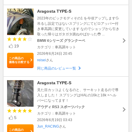
Aragosta TYPE-S
2023年のビックモディその1 を今頃アップします💦
吊るし設定ではないスプリングにてピロアッパー付
き車高調に変更しています なのでショップから引き
取った帰りはガタガタ跳ねやばかった😳 ...
BMW 4シリーズ グランクーペ
19
カテゴリ：車高調キット
2026年6月24日 20:45
この商品の
reisei
さん
価格を比較する
同じ商品のレビュー一覧
Aragosta TYPE-S
見た目カッコよくなるのと、サーキット走るので導
入しました！ スプリングはHALの16kと18k +ヘル
パーになってます！
アウディ RS3 スポーツバック
カテゴリ：車高調キット
5
2026年6月19日 03:43
Jun_RACING
さん
この商品の