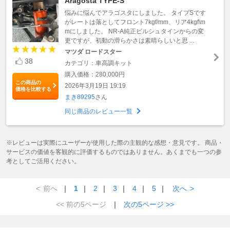
Aragosta TYPE-S
悩みに悩んでアラゴスタにしました。 タイプSです
がレートは落としてフロント7kgf/mm、リア4kgf\m
mにしました。 NR-A純正ビルシュタインからの変
更ですが、初動の滑らかさは素晴らしいと思 ...
マツダ ロードスター
38
カテゴリ：車高調キット
購入価格：280,000円
この商品の
2026年3月19日 19:19
価格を比較する
まき89295
さん
同じ商品のレビュー一覧
※レビューは実際にユーザーが使用した際の主観的な感想・意見です。 商品・
サービスの価値を客観的に評価するものではありません。あくまでも一つの参
考としてご活用ください。
<
前へ
｜
1
｜
2
｜
3
｜
4
｜
5
｜
次へ
>
<< 前の5ページ
｜
次の5ページ >>