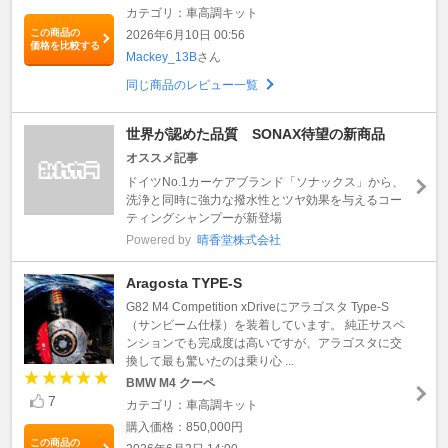
カテゴリ：車高調キット
この商品の
2026年6月10日 00:56
価格を比較する
Mackey_13B
さん
同じ商品のレビュー一覧
世界が認めた品質 SONAX待望の新商品
オススメ記事
ドイツNo.1カーケアブランド「ソナックス」から、
洗浄と同時に強力な撥水性とツヤ効果を与えるコー
ティングシャンプーが新登場
Powered by
晴香堂株式会社
Aragosta TYPE-S
G82 M4 Competition xDriveにアラゴスタ Type-S
（サンビーム仕様）を装着しています。 純正サスペ
ンションでも完成度は高いですが、アラゴスタに交
換して最も驚いたのは乗り心 ...
BMW M4 クーペ
7
カテゴリ：車高調キット
購入価格：850,000円
この商品の