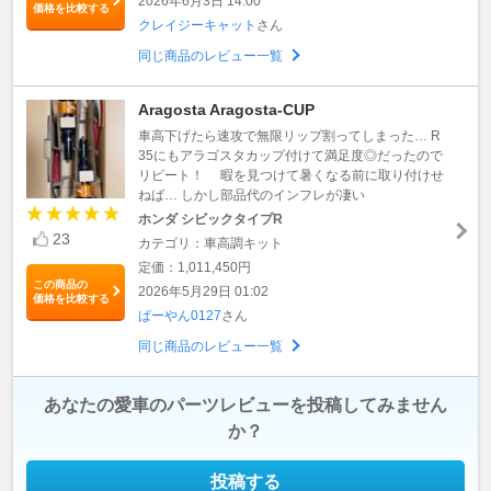
2026年6月3日 14:00
価格を比較する
クレイジーキャット
さん
同じ商品のレビュー一覧
Aragosta Aragosta-CUP
車高下げたら速攻で無限リップ割ってしまった… R
35にもアラゴスタカップ付けて満足度◎だったので
リピート！ 暇を見つけて暑くなる前に取り付けせ
ねば… しかし部品代のインフレが凄い
ホンダ シビックタイプR
23
カテゴリ：車高調キット
定価：1,011,450円
この商品の
2026年5月29日 01:02
価格を比較する
ぱーやん0127
さん
同じ商品のレビュー一覧
あなたの愛車のパーツレビューを投稿してみません
か？
投稿する