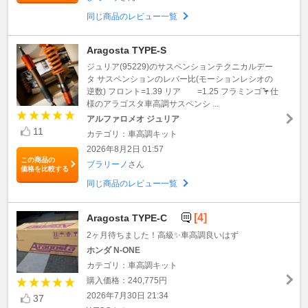
同じ商品のレビュー一覧
Aragosta TYPE-S
ジュリア(95229)のサスペンションテクニカルデー
タ サスペンションのレバー比(モーションレシオの
逆数) フロント=1.39 リア =1.25 フラミンゴ🦩仕
様のアラゴスタ車高調サスペンシ ...
アルファロメオ ジュリア
11
カテゴリ：車高調キット
2026年8月2日 01:57
この商品の
ブラリーノ
さん
価格を比較する
同じ商品のレビュー一覧
[4]
Aragosta TYPE-C
2ヶ月待ちました！高級✨車高調良いはず
ホンダ N-ONE
カテゴリ：車高調キット
購入価格：240,775円
2026年7月30日 21:34
37