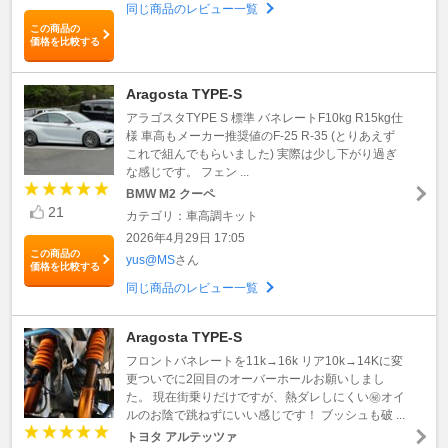
同じ商品のレビュー一覧
この商品の
価格を比較する
Aragosta TYPE-S
アラゴスタTYPE S 標準 バネレートF10kg R15kg仕
様 車高もメーカー推奨値のF-25 R-35 (とりあえず
これで組んでもらいました) 実際は少し下がり過ぎ
な感じです。 フェン ...
BMW M2 クーペ
21
カテゴリ：車高調キット
2026年4月29日 17:05
この商品の
yus@MS
さん
価格を比較する
同じ商品のレビュー一覧
Aragosta TYPE-S
フロントバネレートを11k→16k リア10k→14Kに変
更ついでに2回目のオーバーホールお願いしまし
た。 現在街乗りだけですが、熱ダレしにくい㊙️オイ
ルのお陰で跳ねずにいい感じです！ ブッシュも破 ...
トヨタ アルテッツァ