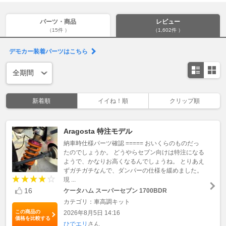
パーツ・商品
レビュー
（15件 ）
（1,602件 ）
デモカー装着パーツはこちら
新着順
イイね！順
クリップ順
Aragosta 特注モデル
納車時仕様パーツ確認 ===== おいくらのものだっ
たのでしょうか。 どうやらセブン向けは特注になる
ようで、かなりお高くなるんでしょうね。 とりあえ
ずガチガチなんで、ダンパーの仕様を緩めました。
現 ...
16
ケータハム スーパーセブン 1700BDR
カテゴリ：車高調キット
この商品の
2026年8月5日 14:16
価格を比較する
ひでエリ
さん