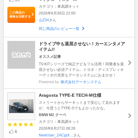
カテゴリ：車高調キット
この商品の
2026年6月30日 22:00
価格を比較する
山Z34
さん
同じ商品のレビュー一覧
ドライブ中も退屈させない！カーエンタメア
イテム!!
オススメ記事
TV-KITシリーズで純正ナビをフル活用！同乗者を退
屈させない必須アイテム。トヨタ・ディスプレィオ
ーディオの充実もデータシステムにおまかせ！
Powered by
株式会社データシステム
Aragosta TYPE-E TECH-M仕様
ストリートからサーキットまで安心して走れます
が、今思うとTYPE-Sでもよかったかな。
BMW M2 クーペ
カテゴリ：車高調キット
2026年6月27日 08:26
6
NewUser_2ACpjX ...
さん