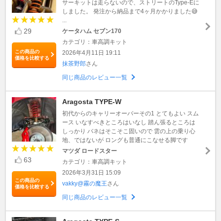
サーキットは走らないので、ストリートのType-Eに
しました。 発注から納品まで4ヶ月かかりました😅
...
29
ケータハム セブン170
カテゴリ：車高調キット
この商品の
2026年4月11日 19:11
価格を比較する
抹茶野郎
さん
同じ商品のレビュー一覧
Aragosta TYPE-W
初代からのキャリーオーバーその1 とてもよい スム
ース いなすべきところはいなし 踏ん張るところは
しっかり バネはそこそこ固いので 雲の上の乗り心
地、ではないが ロングも普通にこなせる脚です
マツダ ロードスター
63
カテゴリ：車高調キット
2026年3月31日 15:09
この商品の
vakky@霧の魔王
さん
価格を比較する
同じ商品のレビュー一覧