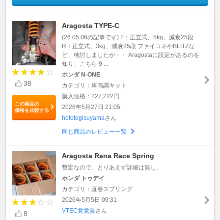
Aragosta TYPE-C
(26.05.06の記事です) F：正立式、5kg、減衰25段
R：正立式、3kg、減衰25段 ファイコネやBLITZな
ど、検討しましたが・・ Aragostaに設定があるのを
知り、こちら 9 ...
ホンダ N-ONE
38
カテゴリ：車高調キット
購入価格：227,222円
この商品の
2026年5月27日 21:05
価格を比較する
hototogisuyama
さん
同じ商品のレビュー一覧
Aragosta Rana Race Spring
暫定なので、とりあえず詳細は無し。
ホンダ トゥデイ
カテゴリ：直巻スプリング
2026年5月5日 09:31
VTEC党党員
さん
8