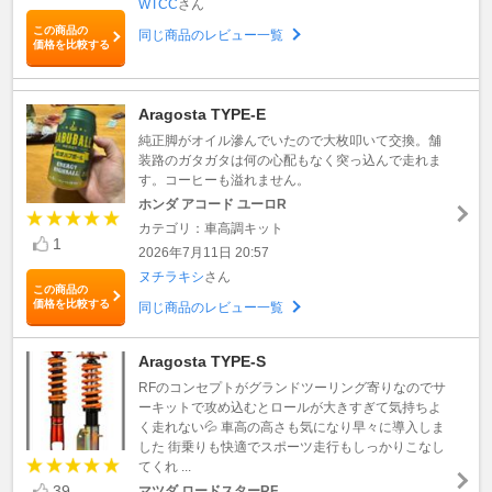
WTCC
さん
この商品の
同じ商品のレビュー一覧
価格を比較する
Aragosta TYPE-E
純正脚がオイル滲んでいたので大枚叩いて交換。舗
装路のガタガタは何の心配もなく突っ込んで走れま
す。コーヒーも溢れません。
ホンダ アコード ユーロR
カテゴリ：車高調キット
1
2026年7月11日 20:57
ヌチラキシ
さん
この商品の
価格を比較する
同じ商品のレビュー一覧
Aragosta TYPE-S
RFのコンセプトがグランドツーリング寄りなのでサ
ーキットで攻め込むとロールが大きすぎて気持ちよ
く走れない💦 車高の高さも気になり早々に導入しま
した 街乗りも快適でスポーツ走行もしっかりこなし
てくれ ...
39
マツダ ロードスターRF