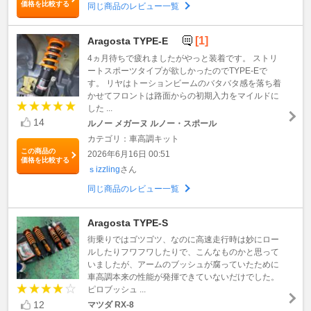
価格を比較する
同じ商品のレビュー一覧
[1]
Aragosta TYPE-E
4ヵ月待ちで疲れましたがやっと装着です。 ストリ
ートスポーツタイプが欲しかったのでTYPE-Eで
す。 リヤはトーションビームのバタバタ感を落ち着
かせてフロントは路面からの初期入力をマイルドに
した ...
14
ルノー メガーヌ ルノー・スポール
カテゴリ：車高調キット
この商品の
2026年6月16日 00:51
価格を比較する
ｓizzling
さん
同じ商品のレビュー一覧
Aragosta TYPE-S
街乗りではゴツゴツ、なのに高速走行時は妙にロー
ルしたりフワフワしたりで、こんなものかと思って
いましたが、アームのブッシュが腐っていたために
車高調本来の性能が発揮できていないだけでした。
ピロブッシュ ...
12
マツダ RX-8