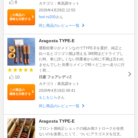
8
カテゴリ：車高調キット
2026年4月29日 12:55
この商品の
hori rs200
さん
価格を比較する
同じ商品のレビュー一覧
Aragosta TYPE-E
通勤街乗りがメインなのでTYPE-Eを選択、純正と
比べるとゴツゴツ感は増える 3時間ほどドライブし
た時、車に詳しくない同乗者から特に不満は言われ
ませんでした 街乗りメインで時々どこかへ走りに行
く程 ...
10
日産 フェアレディZ
カテゴリ：車高調キット
この商品の
2026年4月19日 06:41
価格を比較する
もじもじら
さん
同じ商品のレビュー一覧
Aragosta TYPE-E
フロント側純正ショックの縮み側ストロークが全然
ないのを改善したくて、ついにアラゴスタを注文。