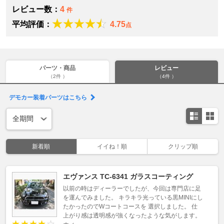
レビュー数：
4
件
平均評価：
4.75
点
パーツ・商品
レビュー
（2件 ）
（4件 ）
デモカー装着パーツはこちら
新着順
イイね！順
クリップ順
エヴァンス TC-6341 ガラスコーティング
以前の時はディーラーでしたが、今回は専門店に足
を運んでみました。 キラキラ光っている黒MINIにし
たかったのでWコートコースを 選択しました。 仕
上がり感は透明感が強くなったような気がします。