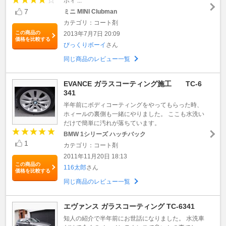
ホィ ...
7
ミニ MINI Clubman
カテゴリ：コート剤
この商品の
2013年7月7日 20:09
価格を比較する
びっくりボーイ
さん
同じ商品のレビュー一覧
EVANCE ガラスコーティング施工 TC-6
341
半年前にボディコーティングをやってもらった時、
ホィールの裏側も一緒にやりました。 ここも水洗い
だけで簡単に汚れが落ちています。
BMW 1シリーズ ハッチバック
1
カテゴリ：コート剤
2011年11月20日 18:13
この商品の
116太郎
さん
価格を比較する
同じ商品のレビュー一覧
エヴァンス ガラスコーティング TC-6341
知人の紹介で半年前にお世話になりました。 水洗車